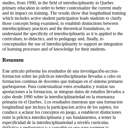
studies, from 1990, in the field of interdisciplinarity in Quebec
primary education in order to better contextualize the current study
and its impact on training. The results show that longitudinal training
which includes active student participation leads students to clarify
those concepts being examined, to establish distinctions between
interdisciplinary practices and the theoretical foundations, to
understand the specificity of interdisciplinarity as it is applied to the
curriculum, to didactics, and to pedagogy and, finally, to
conceptualize the use of interdisciplinarity to support an integration
of learning processes and of knowledge for their students.
Resumen
Este articulo présenta los resultados de una investigaciôn-accion-
formacion sobre las prâcticas interdisciplinarias llevadas a cabo en
formacion continua de docentes que trabajan en el sistema primario
quebequense. Para contextualizar estos resultados y realzar sus
aportaciones a la formacion, se integran datos de estudios llevados a
cabo desde 1990 sobre la interdisciplinariedad en la ensenanza
primaria en el Quebec. Los resultados muestran que una formacion
longitudinal que incluya la participacion activa de los sujetos, los
conduce a aclarar los conceptos en juego, a establecer distinciones
entre la prâctica interdisciplinaria y sus fundamentos, a temer la
especificidad de la interdisciplinariedad a nivelés curricular,
didâctico y pedagogico y a concebir su uso para sostener la