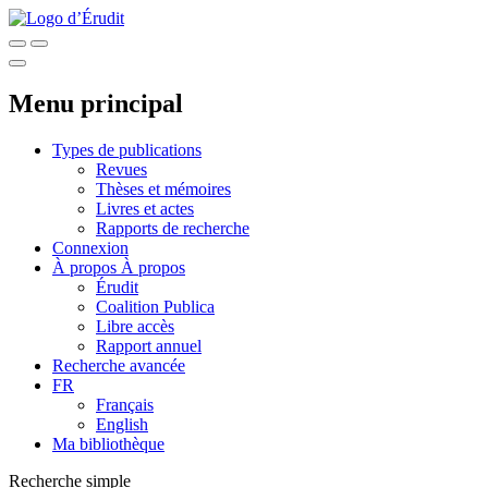
Menu principal
Types de publications
Revues
Thèses et mémoires
Livres et actes
Rapports de recherche
Connexion
À propos
À propos
Érudit
Coalition Publica
Libre accès
Rapport annuel
Recherche avancée
FR
Français
English
Ma bibliothèque
Recherche simple