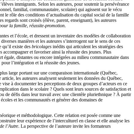
e d’élèves immigrants. Selon les auteures, pour soutenir la persévérance
sonnel, familial, communautaire, scolaire) qui agissent sur le vécu
le rôle des conditions d’actualisation du capital social de la famille
s regards sont croisés (élève, parent, enseignant), les auteures
pour la famille
,
réussite-promotion
.
rantes et l’école, et dressent un inventaire des modèles de collaboration
e diverses manières et les auteures s’interrogent sur le sens de ces
e qu’il existe des
bricolages
inédits qui articulent les stratégies des
les accompagner et favoriser ainsi la réussite des jeunes. Plus
art égale, distantes ou encore intégrées au milieu communautaire dans
 pour l’intégration et la réussite des jeunes.
plus large portant sur une comparaison internationale (Québec,
r article, les auteures analysent seulement les données du Québec,
se vise à documenter les perceptions de deux groupes d’acteurs en ce
mplication dans le scolaire ? Quels sont leurs sources de satisfaction et
ou de défis dans leur travail avec une clientèle pluriethnique ? À partir
es écoles et les communautés et générer des domaines de
s théorique et méthodologique. Cette relation est posée comme une
struire leur expérience de l’interculturel en classe et elle analyse les
de l’Autre
. La perspective de l’auteure invite les formateurs