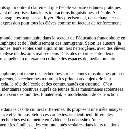
crits qui montrent clairement que l’école valorise certaines pratiques
uvent défavorisés dans leurs interactions linguistiques à l’école. À
s langagières acquises au foyer. Plus précisément, dans chaque cas,
 d’expression pour tous les élèves comme un facteur de renforcement
t le monde communautaire dans le secteur de l’éducation francophone en
aphique et de l’établissement des immigrants. Selon les auteurs, la
hones, leurs écoles sont aujourd’hui très hétérogènes, avec des élèves
analyse de discours réalisée dans 15 écoles réparties entre deux
urs appellent à un examen critique des espaces de médiation entre
ncophone, ont mené des recherches sur les jeunes musulmanes pour en
s parents, les recherches montrent les principaux enjeux de leur
cela, le rôle de l’école et des communautés est essentiel. C’est
identitaires positives auprès de jeunes filles musulmanes scolarisées
qu’au sein des familles. Finalement, la modélisation de cette action
ole dans le cas de cultures différentes. Ils proposent une méta-analyse
e et la Suisse. Selon ces contextes, ils identifient différentes
s recherches est de mettre en évidence la nécessité d’une
tenir les familles et les communautés scolaires dans leurs relations.