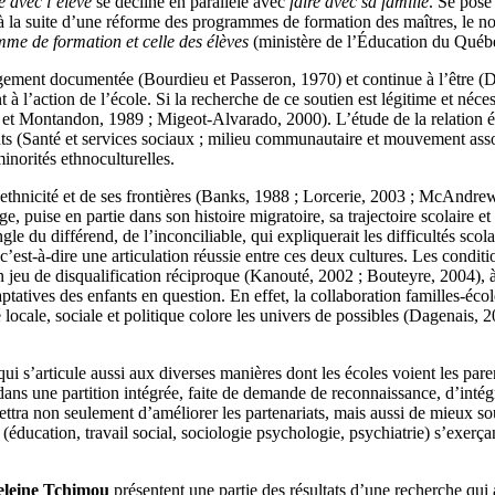
re avec l’élève
se décline en parallèle avec
faire avec sa famille
. Se pose
à la suite d’une réforme des programmes de formation des maîtres, le n
amme de formation et celle des élèves
(ministère de l’Éducation du Québ
largement documentée (Bourdieu et Passeron, 1970) et continue à l’être (D
l’action de l’école. Si la recherche de ce soutien est légitime et nécessai
e et Montandon, 1989 ; Migeot-Alvarado, 2000). L’étude de la relation é
ants (Santé et services sociaux ; milieu communautaire et mouvement asso
inorités ethnoculturelles.
 l’ethnicité et de ses frontières (Banks, 1988 ; Lorcerie, 2003 ; McAnd
, puise en partie dans son histoire migratoire, sa trajectoire scolaire et
ngle du différend, de l’inconciliable, qui expliquerait les difficultés scol
 c’est-à-dire une articulation réussie entre ces deux cultures. Les conditi
 jeu de disqualification réciproque (Kanouté, 2002 ; Bouteyre, 2004), à
atives des enfants en question. En effet, la collaboration familles-école
locale, sociale et politique colore les univers de possibles (Dagenais,
qui s’articule aussi aux diverses manières dont les écoles voient les paren
 dans une partition intégrée, faite de demande de reconnaissance, d’intég
rmettra non seulement d’améliorer les partenariats, mais aussi de mieux s
s (éducation, travail social, sociologie psychologie, psychiatrie) s’exe
deleine Tchimou
présentent une partie des résultats d’une recherche qui 