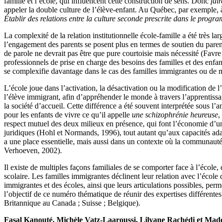
famille et l’école, qui influencent cette construction de sens. Donc
fai
appeler la double culture de l’élève-enfant. Au Québec, par exemple, 
Établir des relations entre la culture seconde prescrite dans le progr
La complexité de la relation institutionnelle école-famille a été très 
l’engagement des parents se posent plus en termes de soutien du parent à 
de parole ne devrait pas être que pure courtoisie mais nécessité (Favr
professionnels de prise en charge des besoins des familles et des enf
se complexifie davantage dans le cas des familles immigrantes ou de m
L’école joue dans l’activation, la désactivation ou la modification de
l’élève immigrant, afin d’appréhender le monde à travers l’apprentissage
la société d’accueil. Cette différence a été souvent interprétée sous l’a
pour les enfants de vivre ce qu’il appelle
une schizophrénie heureuse
,
respect mutuel des deux milieux en présence, qui font l’économie d’un
juridiques (Hohl et Normands, 1996), tout autant qu’aux capacités adapt
a une place essentielle, mais aussi dans un contexte où la communauté 
Verhoeven, 2002).
Il existe de multiples façons familiales de se comporter face à l’école, 
scolaire. Les familles immigrantes déclinent leur relation avec l’école
immigrantes et des écoles, ainsi que leurs articulations possibles, pe
l’objectif de ce numéro thématique de réunir des expertises différente
Britannique au Canada ; Suisse ; Belgique).
Fasal Kanouté, Michèle Vatz-Laaroussi, Lilyane Rachédi et Ma