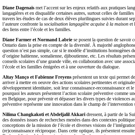
Diane Dagenais
met l’accent sur les enjeux relatifs aux pratiques lang
langagières et en disqualifie certaines autres, surtout celles de famille
travers les études de cas de deux élèves plurilingues suivies durant se
l’auteure confronte la
socialisation langagière acquise à la maison
et 
des liens entre l’école et les familles.
Diane Farmer et Normand Labrie
se posent la question de savoir c
Ontario dans la prise en compte de la diversité. À majorité anglophon
question n’est pas simple, car si le modèle d’institutions homogènes d
d’origine haïtienne, somalienne, djiboutienne, etc. Les résultats prése
conseils scolaires d’une grande ville, en collaboration avec une assoc
l’école et les familles émigrées et à une ouverture du dialogue.
Altay Manço et Fabienne Freyens
présentent un texte qui permet d
arriver à mettre en oeuvre des actions scolaires pertinentes et original
développement identitaire, soit leur connaissance-reconnaissance et le 
pourquoi les auteurs présentent l’action scolaire préventive comme une
en Belgique, pour prévenir et dépasser les divers types de violences au 
préventive représente une innovation dans le champ de l’intervention 
Nilima Changkakoti et Abdeljalil Akkari
dressent, à partir de la Su
des données issues de recherches menées dans des contextes politiques, 
conceptions de la mission de l’école et diverses visions de l’intégratio
(re)connaissance réciproque. Dans cette optique, ils présentent ensuite