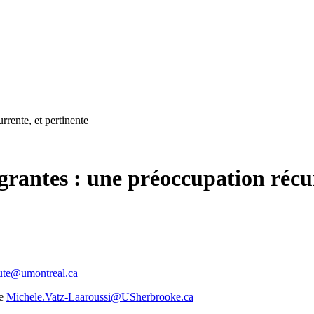
rrente, et pertinente
grantes : une préoccupation récur
oute@umontreal.ca
e
Michele.Vatz-Laaroussi@USherbrooke.ca