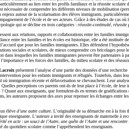
rticulièrement au lien entre les profils familiaux et la réussite scolair
l est nécessaire de comprendre les différents niveaux de mobilisation (per
njeux autour de la scolarisation des élèves immigrants, particulièrement 
ompagnement de l’école et de ses acteurs. Grâce à des études de cas où le
ypologie qui se décline en trois catégories :
réussite-continuité
,
réussite 
essent aux relations, rapports et collaborations entre les familles immig
nce entre les familles et les écoles est historique, elle a été instituée d
té d’accueil que pour les familles immigrantes. Elles défendent l’hypothès
nstitutions sociales et scolaires, de mieux comprendre ces bricolages pour 
on dans lesquelles les familles immigrantes peuvent être partenaires à p
 l’importance et les forces des familles, du milieu scolaire et des réseaux
 Lacroix
présentent l’analyse d’une partie des données d’une recherche 
tervention pour les enfants immigrants et réfugiés. Toutefois, dans leu
éal où immigration récente et défavorisation se chevauchent. Leur analy
 Quelles perceptions ces parents ont-ils de leur place à l’école, de leur i
ts ? Quant aux enseignants, que formulent-ils en termes de gratifications 
nts, les auteures proposent des axes pour repenser les échanges entre l
d’un élève
d’une autre culture
. L’originalité de sa démarche est à la foi
ique enseignante. L’auteure a invité des enseignants de maternelle à recon
érité en acte
:
un souci de l’Autre
,
une quête de l’Autre
et
une rencontre 
lité du quotidien scolaire comme l’appréhendent les enseignants.