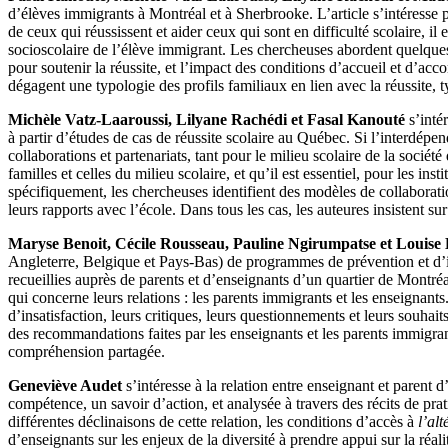
d’élèves immigrants à Montréal et à Sherbrooke. L’article s’intéresse pa
de ceux qui réussissent et aider ceux qui sont en difficulté scolaire, i
socioscolaire de l’élève immigrant. Les chercheuses abordent quelques e
pour soutenir la réussite, et l’impact des conditions d’accueil et d’acc
dégagent une typologie des profils familiaux en lien avec la réussite, t
Michèle Vatz-Laaroussi, Lilyane Rachédi et Fasal Kanouté
s’intér
à partir d’études de cas de réussite scolaire au Québec. Si l’interdépenda
collaborations et partenariats, tant pour le milieu scolaire de la socié
familles et celles du milieu scolaire, et qu’il est essentiel, pour les i
spécifiquement, les chercheuses identifient des modèles de collaborati
leurs rapports avec l’école. Dans tous les cas, les auteures insistent sur
Maryse Benoit, Cécile Rousseau, Pauline Ngirumpatse et Louise
Angleterre, Belgique et Pays-Bas) de programmes de prévention et d’in
recueillies auprès de parents et d’enseignants d’un quartier de Montr
qui concerne leurs relations : les parents immigrants et les enseignants.
d’insatisfaction, leurs critiques, leurs questionnements et leurs souhai
des recommandations faites par les enseignants et les parents immigra
compréhension partagée.
Geneviève Audet
s’intéresse à la relation entre enseignant et parent 
compétence, un savoir d’action, et analysée à travers des récits de prat
différentes déclinaisons de cette relation, les conditions d’accès à
l’alt
d’enseignants sur les enjeux de la diversité à prendre appui sur la réa