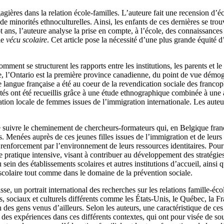
agières dans la relation école-familles. L’auteure fait une recension d’é
s de minorités ethnoculturelles. Ainsi, les enfants de ces dernières se tro
pt ans, l’auteure analyse la prise en compte, à l’école, des connaissance
le
vécu scolaire
. Cet article pose la nécessité d’une plus grande équité
omment se structurent les rapports entre les institutions, les parents e
e, l’Ontario est la première province canadienne, du point de vue démogr
e langue française a été au coeur de la revendication sociale des francop
ntés ont été recueillis grâce à une étude ethnographique combinée à une 
iation locale de femmes issues de l’immigration internationale. Les aute
e suivre le cheminement de chercheurs-formateurs qui, en Belgique fra
es. Menées auprès de ces jeunes filles issues de l’immigration et de leur
renforcement par l’environnement de leurs ressources identitaires. Pour 
 pratique intensive, visant à contribuer au développement des stratégies 
sein des établissements scolaires et autres institutions d’accueil, ainsi 
scolaire tout comme dans le domaine de la prévention sociale.
isse, un portrait international des recherches sur les relations famille-éc
sociaux et culturels différents comme les États-Unis, le Québec, la Franc
n des gens venus d’ailleurs. Selon les auteurs, une caractéristique de ce
 des expériences dans ces différents contextes, qui ont pour visée de sou