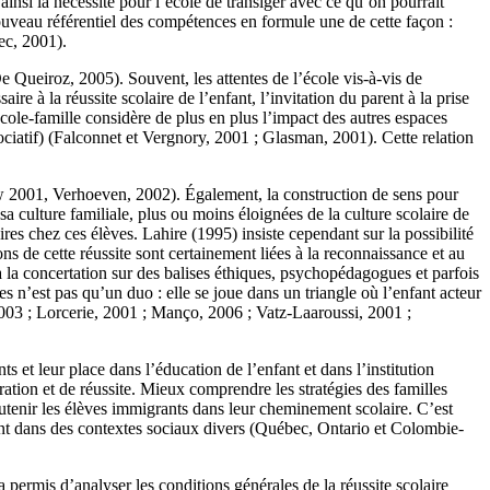
 ainsi la nécessité pour l’école de transiger avec ce qu’on pourrait
ouveau référentiel des compétences en formule une de cette façon :
ec, 2001).
e Queiroz, 2005). Souvent, les attentes de l’école vis-à-vis de
re à la réussite scolaire de l’enfant, l’invitation du parent à la prise
cole-famille considère de plus en plus l’impact des autres espaces
ciatif) (Falconnet et Vergnory, 2001 ; Glasman, 2001). Cette relation
rew 2001, Verhoeven, 2002). Également, la construction de sens pour
 sa culture familiale, plus ou moins éloignées de la culture scolaire de
aires chez ces élèves. Lahire (1995) insiste cependant sur la possibilité
ons de cette réussite sont certainement liées à la reconnaissance et au
 la concertation sur des balises éthiques, psychopédagogues et parfois
s n’est pas qu’un duo : elle se joue dans un triangle où l’enfant acteur
 2003 ; Lorcerie, 2001 ; Manço, 2006 ; Vatz-Laaroussi, 2001 ;
ts et leur place dans l’éducation de l’enfant et dans l’institution
ration et de réussite. Mieux comprendre les stratégies des familles
outenir les élèves immigrants dans leur cheminement scolaire. C’est
rçant dans des contextes sociaux divers (Québec, Ontario et Colombie-
a permis d’analyser les conditions générales de la réussite scolaire