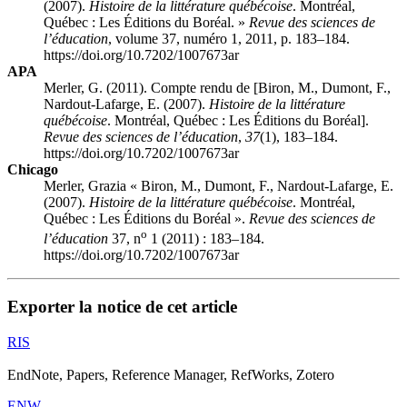
(2007).
Histoire de la littérature québécoise
. Montréal,
Québec : Les Éditions du Boréal. »
Revue des sciences de
l’éducation
, volume 37, numéro 1, 2011, p. 183–184.
https://doi.org/10.7202/1007673ar
APA
Merler, G. (2011). Compte rendu de [Biron, M., Dumont, F.,
Nardout-Lafarge, E. (2007).
Histoire de la littérature
québécoise
. Montréal, Québec : Les Éditions du Boréal].
Revue des sciences de l’éducation
,
37
(1), 183–184.
https://doi.org/10.7202/1007673ar
Chicago
Merler, Grazia « Biron, M., Dumont, F., Nardout-Lafarge, E.
(2007).
Histoire de la littérature québécoise
. Montréal,
Québec : Les Éditions du Boréal ».
Revue des sciences de
o
l’éducation
37, n
1 (2011) : 183–184.
https://doi.org/10.7202/1007673ar
Exporter la notice de cet article
RIS
EndNote, Papers, Reference Manager, RefWorks, Zotero
ENW