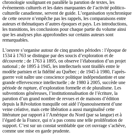
chronologie soulignant en parallèle la parution de textes, les
événements culturels et les dates marquantes de l’activité politico-
culturelle canadienne, servent de guide. L’organisation synchronique
de cette oeuvre n’empêche pas les rappels, les comparaisons entre
auteurs et thématiques d’autres époques et pays. Les introductions,
les transitions, les conclusions pour chaque partie du volume ainsi
que les analyses plus approfondies sur certains auteurs sont
remarquables.
L’oeuvre s’organise autour de cinq grandes périodes : l’époque de
1534 à 1763 se distingue par des soucis d’exploration et de
découverte ; de 1763 à 1895, on observe l’élaboration d’un projet
national ; de 1895 à 1945, les intellectuels sont tiraillés entre le
modèle parisien et la fidélité au Québec ; de 1945 à 1980, l’après-
guerre voit naître une conscience politique indépendantiste et une
grande effervescence intellectuelle ; de 1980 à 2005, succède une
période de rupture, d’exploration formelle et de pluralisme. Les
subventions généreuses, l’institutionnalisation de l’écriture, la
parution d’un grand nombre de revues et de maisons d’édition
depuis la Révolution tranquille ont aidé l’épanouissement d’une
veine créative, mais cette libération a aussi marginalisé cette
littérature par rapport à l’Amérique du Nord (par sa langue) et à
l’égard de la France, qui n’a pas connu une telle prolifération de
support. C’est sur un constat semblable que cet ouvrage s’achève,
comme une mise en garde prudente.