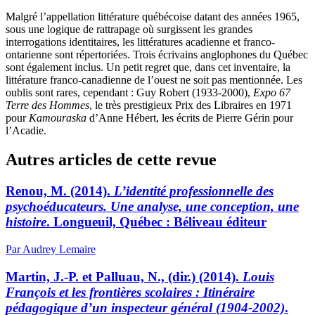
Malgré l’appellation littérature québécoise datant des années 1965,
sous une logique de rattrapage où surgissent les grandes
interrogations identitaires, les littératures acadienne et franco-
ontarienne sont répertoriées. Trois écrivains anglophones du Québec
sont également inclus. Un petit regret que, dans cet inventaire, la
littérature franco-canadienne de l’ouest ne soit pas mentionnée. Les
oublis sont rares, cependant : Guy Robert (1933-2000),
Expo 67
Terre des Hommes
, le très prestigieux Prix des Libraires en 1971
pour
Kamouraska
d’Anne Hébert, les écrits de Pierre Gérin pour
l’Acadie.
Autres articles de cette revue
Renou, M. (2014).
L’identité professionnelle des
psychoéducateurs. Une analyse, une conception, une
histoire
. Longueuil, Québec : Béliveau éditeur
Par Audrey Lemaire
Martin, J.-P. et Palluau, N., (dir.) (2014).
Louis
François et les frontières scolaires : Itinéraire
pédagogique d’un inspecteur général (1904-2002)
.