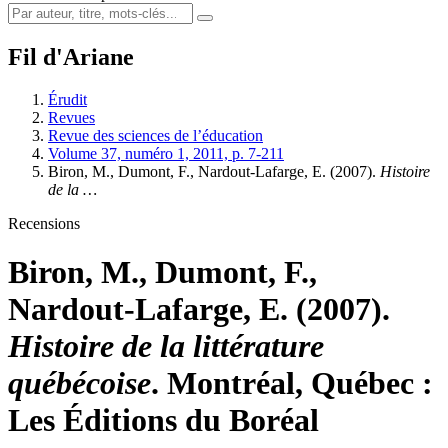
Fil d'Ariane
Érudit
Revues
Revue des sciences de l’éducation
Volume 37, numéro 1, 2011, p. 7-211
Biron, M., Dumont, F., Nardout-Lafarge, E. (2007).
Histoire
de la …
Recensions
Biron, M., Dumont, F.,
Nardout-Lafarge, E. (2007).
Histoire de la littérature
québécoise
. Montréal, Québec :
Les Éditions du Boréal