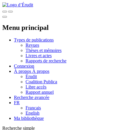
Menu principal
Types de publications
Revues
Thèses et mémoires
Livres et actes
Rapports de recherche
Connexion
À propos
À propos
Érudit
Coalition Publica
Libre accès
Rapport annuel
Recherche avancée
FR
Français
English
Ma bibliothèque
Recherche simple