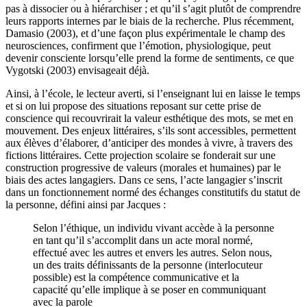
pas à dissocier ou à hiérarchiser ; et qu’il s’agit plutôt de comprendre
leurs rapports internes par le biais de la recherche. Plus récemment,
Damasio (2003), et d’une façon plus expérimentale le champ des
neurosciences, confirment que l’émotion, physiologique, peut
devenir consciente lorsqu’elle prend la forme de sentiments, ce que
Vygotski (2003) envisageait déjà.
Ainsi, à l’école, le lecteur averti, si l’enseignant lui en laisse le temps
et si on lui propose des situations reposant sur cette prise de
conscience qui recouvrirait la valeur esthétique des mots, se met en
mouvement. Des enjeux littéraires, s’ils sont accessibles, permettent
aux élèves d’élaborer, d’anticiper des mondes à vivre, à travers des
fictions littéraires. Cette projection scolaire se fonderait sur une
construction progressive de valeurs (morales et humaines) par le
biais des actes langagiers. Dans ce sens, l’acte langagier s’inscrit
dans un fonctionnement normé des échanges constitutifs du statut de
la personne, défini ainsi par Jacques :
Selon l’éthique, un individu vivant accède à la personne
en tant qu’il s’accomplit dans un acte moral normé,
effectué avec les autres et envers les autres. Selon nous,
un des traits définissants de la personne (interlocuteur
possible) est la compétence communicative et la
capacité qu’elle implique à se poser en communiquant
avec la parole