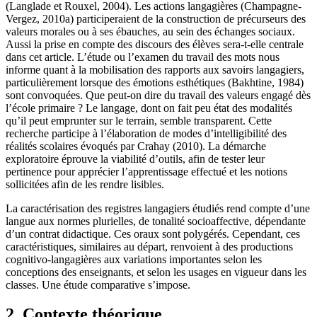
(Langlade et Rouxel, 2004). Les actions langagières (Champagne-
Vergez, 2010a) participeraient de la construction de précurseurs des
valeurs morales ou à ses ébauches, au sein des échanges sociaux.
Aussi la prise en compte des discours des élèves sera-t-elle centrale
dans cet article. L’étude ou l’examen du travail des mots nous
informe quant à la mobilisation des rapports aux savoirs langagiers,
particulièrement lorsque des émotions esthétiques (Bakhtine, 1984)
sont convoquées. Que peut-on dire du travail des valeurs engagé dès
l’école primaire ? Le langage, dont on fait peu état des modalités
qu’il peut emprunter sur le terrain, semble transparent. Cette
recherche participe à l’élaboration de modes d’intelligibilité des
réalités scolaires évoqués par Crahay (2010). La démarche
exploratoire éprouve la viabilité d’outils, afin de tester leur
pertinence pour apprécier l’apprentissage effectué et les notions
sollicitées afin de les rendre lisibles.
La caractérisation des registres langagiers étudiés rend compte d’une
langue aux normes plurielles, de tonalité socioaffective, dépendante
d’un contrat didactique. Ces oraux sont polygérés. Cependant, ces
caractéristiques, similaires au départ, renvoient à des productions
cognitivo-langagières aux variations importantes selon les
conceptions des enseignants, et selon les usages en vigueur dans les
classes. Une étude comparative s’impose.
2. Contexte théorique