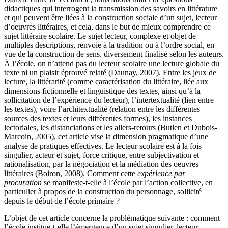
didactiques qui interrogent la transmission des savoirs en littérature
et qui peuvent être liées à la construction sociale d’un sujet, lecteur
d’oeuvres littéraires, et cela, dans le but de mieux comprendre ce
sujet littéraire scolaire. Le sujet lecteur, complexe et objet de
multiples descriptions, renvoie à la tradition ou à l’ordre social, en
vue de la construction de sens, diversement finalisé selon les auteurs.
À l’école, on n’attend pas du lecteur scolaire une lecture globale du
texte ni un plaisir éprouvé relaté (Daunay, 2007). Entre les jeux de
lecture, la littérarité (comme caractérisation du littéraire, liée aux
dimensions fictionnelle et linguistique des textes, ainsi qu’à la
sollicitation de l’expérience du lecteur), l’intertextualité (lien entre
les textes), voire l’architextualité (relation entre les différentes
sources des textes et leurs différentes formes), les instances
lectoriales, les distanciations et les allers-retours (Butlen et Dubois-
Marcoin, 2005), cet article vise la dimension pragmatique d’une
analyse de pratiques effectives. Le lecteur scolaire est à la fois
singulier, acteur et sujet, force critique, entre subjectivation et
rationalisation, par la négociation et la médiation des oeuvres
littéraires (Boiron, 2008). Comment cette
expérience par
procuration
se manifeste-t-elle à l’école par l’action collective, en
particulier à propos de la construction du personnage, sollicité
depuis le début de l’école primaire ?
L’objet de cet article concerne la problématique suivante : comment
l’école institue-t-elle l’émergence d’un sujet singulier, lecteur-