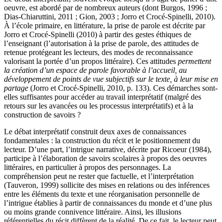
oeuvre, est abordé par de nombreux auteurs (dont Burgos, 1996 ;
Dias-Chiaruttini, 2011 ; Gion, 2003 ; Jorro et Crocé-Spinelli, 2010).
À l’école primaire, en littérature, la prise de parole est décrite par
Jorro et Crocé-Spinelli (2010) à partir des gestes éthiques de
l’enseignant (l’autorisation à la prise de parole, des attitudes de
retenue protégeant les lecteurs, des modes de reconnaissance
valorisant la portée d’un propos littéraire). Ces attitudes
permettent
la création d’un espace de parole favorable à l’accueil, au
développement de points de vue subjectifs sur le texte, à leur mise en
partage
(Jorro et Crocé-Spinelli, 2010, p. 133). Ces démarches sont-
elles suffisantes pour accéder au travail interprétatif (malgré des
retours sur les avancées ou les processus interprétatifs) et à la
construction de savoirs ?
Le débat interprétatif construit deux axes de connaissances
fondamentales : la construction du récit et le positionnement du
lecteur. D’une part, l’intrigue narrative, décrite par Ricoeur (1984),
participe à l’élaboration de savoirs scolaires à propos des oeuvres
littéraires, en particulier à propos des personnages. La
compréhension peut ne rester que factuelle, et l’interprétation
(Tauveron, 1999) sollicite des mises en relations ou des inférences
entre les éléments du texte et une réorganisation personnelle de
l’intrigue établies à partir de connaissances du monde et d’une plus
ou moins grande connivence littéraire. Ainsi, les illusions
référentielles du récit diffèrent de la réalité. De ce fait, le lecteur peut