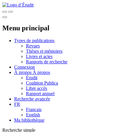
Menu principal
Types de publications
Revues
Thèses et mémoires
Livres et actes
Rapports de recherche
Connexion
À propos
À propos
Érudit
Coalition Publica
Libre accès
Rapport annuel
Recherche avancée
FR
Français
English
Ma bibliothèque
Recherche simple