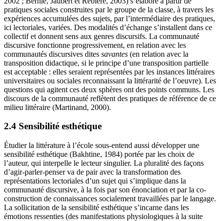
2002 ; Bernié, Jaubert et Rebière, 2003) s’élabore à partir de
pratiques sociales construites par le groupe de la classe, à travers les
expériences accumulées des sujets, par l’intermédiaire des pratiques,
ici lectoriales, variées. Des modalités d’échange s’installent dans ce
collectif et donnent sens aux genres discursifs. La communauté
discursive fonctionne progressivement, en relation avec les
communautés discursives dites
savantes
(en relation avec la
transposition didactique, si le principe d’une transposition partielle
est acceptable : elles seraient représentées par les instances littéraires
universitaires ou sociales reconnaissant la littérarité de l’oeuvre). Les
questions qui agitent ces deux sphères ont des points communs. Les
discours de la communauté reflètent des pratiques de référence de ce
milieu littéraire (Martinand, 2000).
2.4 Sensibilité esthétique
Étudier la littérature à l’école sous-entend aussi développer une
sensibilité esthétique (Bakhtine, 1984) portée par les choix de
l’auteur, qui interpelle le lecteur singulier. La pluralité des façons
d’agir-parler-penser va de pair avec la transformation des
représentations lectoriales d’un sujet qui s’implique dans la
communauté discursive, à la fois par son énonciation et par la co-
construction de connaissances socialement travaillées par le langage.
La sollicitation de la sensibilité esthétique s’incarne dans les
émotions ressenties (des manifestations physiologiques à la suite