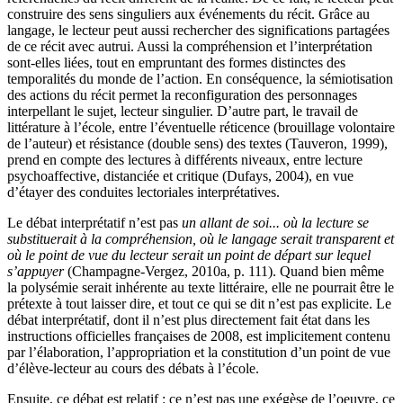
construire des sens singuliers aux événements du récit. Grâce au
langage, le lecteur peut aussi rechercher des significations partagées
de ce récit avec autrui. Aussi la compréhension et l’interprétation
sont-elles liées, tout en empruntant des formes distinctes des
temporalités du monde de l’action. En conséquence, la sémiotisation
des actions du récit permet la reconfiguration des personnages
interpellant le sujet, lecteur singulier. D’autre part, le travail de
littérature à l’école, entre l’éventuelle réticence (brouillage volontaire
de l’auteur) et résistance (double sens) des textes (Tauveron, 1999),
prend en compte des lectures à différents niveaux, entre lecture
psychoaffective, distanciée et critique (Dufays, 2004), en vue
d’étayer des conduites lectoriales interprétatives.
Le débat interprétatif n’est pas
un allant de soi... où la lecture se
substituerait à la compréhension, où le langage serait transparent et
où le point de vue du lecteur serait un point de départ sur lequel
s’appuyer
(Champagne-Vergez, 2010a, p. 111). Quand bien même
la polysémie serait inhérente au texte littéraire, elle ne pourrait être le
prétexte à tout laisser dire, et tout ce qui se dit n’est pas explicite. Le
débat interprétatif, dont il n’est plus directement fait état dans les
instructions officielles françaises de 2008, est implicitement contenu
par l’élaboration, l’appropriation et la constitution d’un point de vue
d’élève-lecteur au cours des débats à l’école.
Ensuite, ce débat est relatif : ce n’est pas une exégèse de l’oeuvre, ce