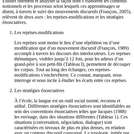
Étudier finement et analyser la façon dont s’élaborent les contenus
notionnels et les processus selon lesquels ces apprentissages se
disent, à travers le suivi des mouvements discursifs (François, 2005),
relèvent de deux axes : les reprises-modifications et les stratégies
énonciatives.
Les reprises-modifications
Les reprises sont moins le lieu d’une répétition ou d’une
modification que d’un mouvement discursif (François, 1989)
accompli à travers les discours des interlocuteurs. Les reprises
thématiques, visibles jusqu’à 12 fois, pour les adieux d’un
grand-père à son petit-fils (Tableau I), permettent de découper
les corpus. Tout au long des échanges, ces reprises-
modifications s’enchevêtrent. Ce constat, marquant, nous
interroge et nous incite à étudier les écarts entre ces reprises.
Les stratégies énonciatives
À l’école, la langue est un outil social normé, reconnu et
utilisé. Différentes stratégies énonciatives sont identifiables au
sein des conventions énonciatives telles que Jacques (1988)
les envisage, dans des situations différentes (Tableau 1). Ces
situations (conversation, négociation, dialogue) sont
caractérisées en niveaux de plus en plus denses, en relation
avec un contenu discursif convoqué. La typologie, initiée par