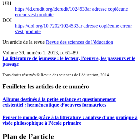
URI
https://id.erudit.org/iderudit/1024533ar
adresse copiée
une
erreur s'est produite
DOI
https://doi.org/10.7202/1024533ar
adresse copiée
une erreur
s'est produite
Un article de la revue
Revue des sciences de l’éducation
Volume 39, numéro 1, 2013
, p. 61–89
La littérature de jeunesse : le lecteur, l’oeuvre, les passeurs et le
passage
Tous droits réservés © Revue des sciences de l’éducation, 2014
Feuilleter les articles de ce numéro
Albums destinés à la petite enfance et questionnement
existentiel : herméneutique d’oeuvres formatrices
Penser le monde grâce à la littérature : analyse d’une pratique à
visée philosophique à l’école primaire
Plan de l’article