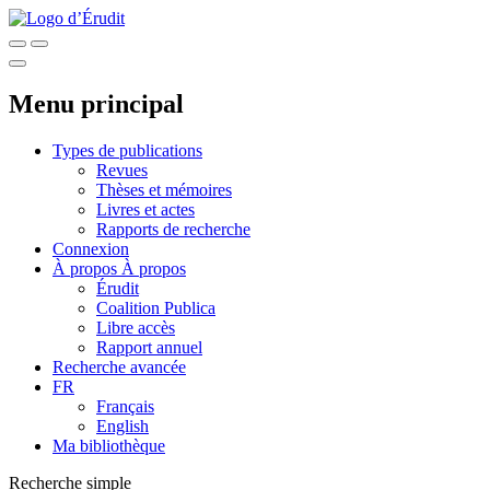
Menu principal
Types de publications
Revues
Thèses et mémoires
Livres et actes
Rapports de recherche
Connexion
À propos
À propos
Érudit
Coalition Publica
Libre accès
Rapport annuel
Recherche avancée
FR
Français
English
Ma bibliothèque
Recherche simple