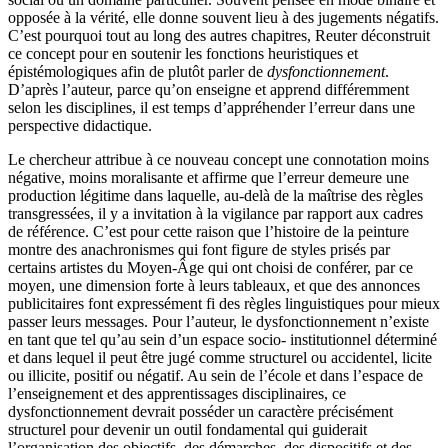
opposée à la vérité, elle donne souvent lieu à des jugements négatifs.
C’est pourquoi tout au long des autres chapitres, Reuter déconstruit
ce concept pour en soutenir les fonctions heuristiques et
épistémologiques afin de plutôt parler de
dysfonctionnement
.
D’après l’auteur, parce qu’on enseigne et apprend différemment
selon les disciplines, il est temps d’appréhender l’erreur dans une
perspective didactique.
Le chercheur attribue à ce nouveau concept une connotation moins
négative, moins moralisante et affirme que l’erreur demeure une
production légitime dans laquelle, au-delà de la maîtrise des règles
transgressées, il y a invitation à la vigilance par rapport aux cadres
de référence. C’est pour cette raison que l’histoire de la peinture
montre des anachronismes qui font figure de styles prisés par
certains artistes du Moyen-Âge qui ont choisi de conférer, par ce
moyen, une dimension forte à leurs tableaux, et que des annonces
publicitaires font expressément fi des règles linguistiques pour mieux
passer leurs messages. Pour l’auteur, le dysfonctionnement n’existe
en tant que tel qu’au sein d’un espace socio- institutionnel déterminé
et dans lequel il peut être jugé comme structurel ou accidentel, licite
ou illicite, positif ou négatif. Au sein de l’école et dans l’espace de
l’enseignement et des apprentissages disciplinaires, ce
dysfonctionnement devrait posséder un caractère précisément
structurel pour devenir un outil fondamental qui guiderait
l’organisation des objectifs, des démarches, des dispositifs et des