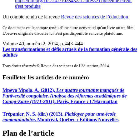
https://doi.org/10.7202/1028432ar
adresse copiée
une erreur
s'est produite
Un compte rendu de la revue
Revue des sciences de l’éducation
Ce document est le compte rendu d'une autre oeuvre tel qu'un livre ou un film.
L'oeuvre originale discutée ici n'est pas disponible sur cette plateforme.
Volume 40, numéro 2, 2014
, p. 443–444
Les transformations et défis actuels de la formation générale des
adultes
Tous droits réservés © Revue des sciences de l’éducation, 2014
Feuilleter les articles de ce numéro
Mpevo Mpolo, A. (2012).
Les quatre tournants manqués de
l’université congolaise. Analyse des réformes académiques de
Congo-Zaïre (1971-2011)
. Paris, France : L’Harmattan
Trépanier, N. S. (dir.) (2013).
Plaidoyer pour une école
communautaire
. Montréal, Québec : Éditions Nouvelles
Plan de l’article