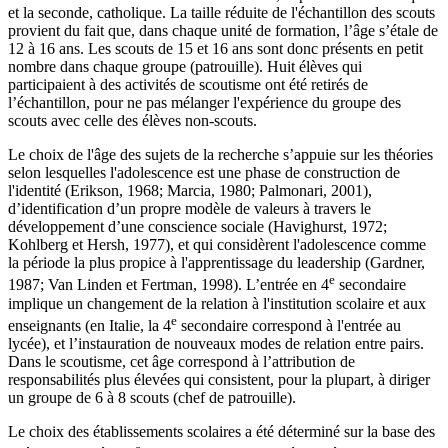
et la seconde, catholique. La taille réduite de l'échantillon des scouts
provient du fait que, dans chaque unité de formation, l’âge s’étale de
12 à 16 ans. Les scouts de 15 et 16 ans sont donc présents en petit
nombre dans chaque groupe (patrouille). Huit élèves qui
participaient à des activités de scoutisme ont été retirés de
l’échantillon, pour ne pas mélanger l'expérience du groupe des
scouts avec celle des élèves non-scouts.
Le choix de l'âge des sujets de la recherche s’appuie sur les théories
selon lesquelles l'adolescence est une phase de construction de
l'identité (Erikson, 1968; Marcia, 1980; Palmonari, 2001),
d’identification d’un propre modèle de valeurs à travers le
développement d’une conscience sociale (Havighurst, 1972;
Kohlberg et Hersh, 1977), et qui considèrent l'adolescence comme
la période la plus propice à l'apprentissage du leadership (Gardner,
e
1987; Van Linden et Fertman, 1998). L’entrée en 4
secondaire
implique un changement de la relation à l'institution scolaire et aux
e
enseignants (en Italie, la 4
secondaire correspond à l'entrée au
lycée), et l’instauration de nouveaux modes de relation entre pairs.
Dans le scoutisme, cet âge correspond à l’attribution de
responsabilités plus élevées qui consistent, pour la plupart, à diriger
un groupe de 6 à 8 scouts (chef de patrouille).
Le choix des établissements scolaires a été déterminé sur la base des