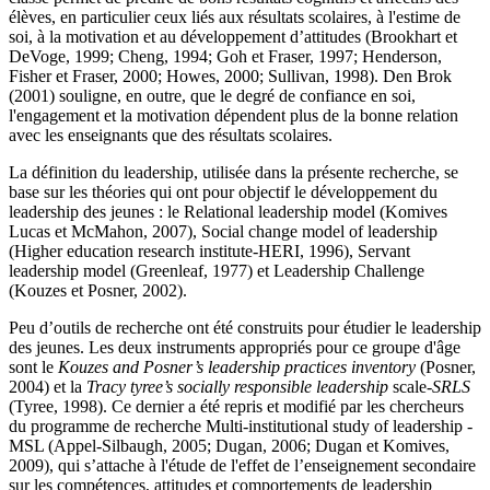
élèves, en particulier ceux liés aux résultats scolaires, à l'estime de
soi, à la motivation et au développement d’attitudes (Brookhart et
DeVoge, 1999; Cheng, 1994; Goh et Fraser, 1997; Henderson,
Fisher et Fraser, 2000; Howes, 2000; Sullivan, 1998). Den Brok
(2001) souligne, en outre, que le degré de confiance en soi,
l'engagement et la motivation dépendent plus de la bonne relation
avec les enseignants que des résultats scolaires.
La définition du leadership, utilisée dans la présente recherche, se
base sur les théories qui ont pour objectif le développement du
leadership des jeunes : le Relational leadership model (Komives
Lucas et McMahon, 2007), Social change model of leadership
(Higher education research institute-HERI, 1996), Servant
leadership model (Greenleaf, 1977) et Leadership Challenge
(Kouzes et Posner, 2002).
Peu d’outils de recherche ont été construits pour étudier le leadership
des jeunes. Les deux instruments appropriés pour ce groupe d'âge
sont le
Kouzes and Posner’s leadership practices inventory
(Posner,
2004) et la
Tracy tyree’s socially responsible leadership
scale-
SRLS
(Tyree, 1998). Ce dernier a été repris et modifié par les chercheurs
du programme de recherche Multi-institutional study of leadership -
MSL (Appel-Silbaugh, 2005; Dugan, 2006; Dugan et Komives,
2009), qui s’attache à l'étude de l'effet de l’enseignement secondaire
sur les compétences, attitudes et comportements de leadership