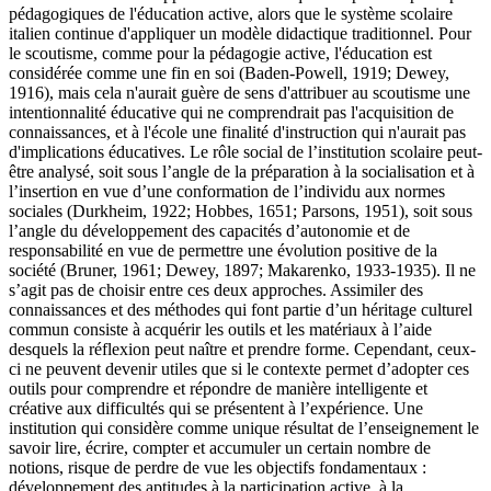
pédagogiques de l'éducation active, alors que le système scolaire
italien continue d'appliquer un modèle didactique traditionnel. Pour
le scoutisme, comme pour la pédagogie active, l'éducation est
considérée comme une fin en soi (Baden-Powell, 1919; Dewey,
1916), mais cela n'aurait guère de sens d'attribuer au scoutisme une
intentionnalité éducative qui ne comprendrait pas l'acquisition de
connaissances, et à l'école une finalité d'instruction qui n'aurait pas
d'implications éducatives. Le rôle social de l’institution scolaire peut-
être analysé, soit sous l’angle de la préparation à la socialisation et à
l’insertion en vue d’une conformation de l’individu aux normes
sociales (Durkheim, 1922; Hobbes, 1651; Parsons, 1951), soit sous
l’angle du développement des capacités d’autonomie et de
responsabilité en vue de permettre une évolution positive de la
société (Bruner, 1961; Dewey, 1897; Makarenko, 1933-1935). Il ne
s’agit pas de choisir entre ces deux approches. Assimiler des
connaissances et des méthodes qui font partie d’un héritage culturel
commun consiste à acquérir les outils et les matériaux à l’aide
desquels la réflexion peut naître et prendre forme. Cependant, ceux-
ci ne peuvent devenir utiles que si le contexte permet d’adopter ces
outils pour comprendre et répondre de manière intelligente et
créative aux difficultés qui se présentent à l’expérience. Une
institution qui considère comme unique résultat de l’enseignement le
savoir lire, écrire, compter et accumuler un certain nombre de
notions, risque de perdre de vue les objectifs fondamentaux :
développement des aptitudes à la participation active, à la