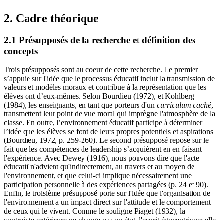
2. Cadre théorique
2.1 Présupposés de la recherche et définition des
concepts
Trois présupposés sont au coeur de cette recherche. Le premier
s’appuie sur l'idée que le processus éducatif inclut la transmission de
valeurs et modèles moraux et contribue à la représentation que les
élèves ont d’eux-mêmes. Selon Bourdieu (1972), et Kohlberg
(1984), les enseignants, en tant que porteurs d'un
curriculum caché
,
transmettent leur point de vue moral qui imprègne l'atmosphère de la
classe. En outre, l’environnement éducatif participe à déterminer
l’idée que les élèves se font de leurs propres potentiels et aspirations
(Bourdieu, 1972, p. 259-260). Le second présupposé repose sur le
fait que les compétences de leadership s’acquièrent en en faisant
l'expérience. Avec Dewey (1916), nous pouvons dire que l'acte
éducatif n'advient qu'indirectement, au travers et au moyen de
l'environnement, et que celui-ci implique nécessairement une
participation personnelle à des expériences partagées (p. 24 et 90).
Enfin, le troisième présupposé porte sur l'idée que l'organisation de
l'environnement a un impact direct sur l'attitude et le comportement
de ceux qui le vivent. Comme le souligne Piaget (1932), la
contrainte extérieure ne change pas un état d'esprit égocentrique; elle