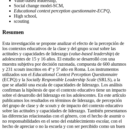
Value-based leadership,
Social change model-SCM,
Educational context perception questionnaire-ECPQ
,
High school,
scouting
Resumen
Esta investigación se propone analizar el efecto de la percepción de
los contextos educativos de la clase y del grupo
scout
sobre las
actitudes y capacidades de liderazgo (
value-based leadership
) de
adolescentes de 15 y 16 años. El estudio se desarrolló con una
muestra subjetiva por decisión razonada, compuesta de 600 alumnos
y 231
scouts
inscritos en 4º y 5º año en Roma. Los instrumentos
utilizados son el
Educational Context Perception Questionnaire
(ECPQ) y la
Socially Responsible Leadership Scale
(SRLS), a la
que se añadió una escala de capacidades de liderazgo. Los análisis
confirman la hipótesis de que el contexto educativo tiene un impacto
sobre el desarrollo del liderazgo en los adolescentes. En este artículo
publicamos los resultados en términos de liderazgo, de percepción
del grupo de clase y de
scouts
y de impacto del contexto educativo
sobre las actitudes y capacidades de liderazgo. También presentamos
las diferencias relacionadas con el género, con el hecho de asumir o
no responsabilidades en el seno del establecimiento escolar, con el
hecho de apreciar o no la escuela y con ser percibido como un buen