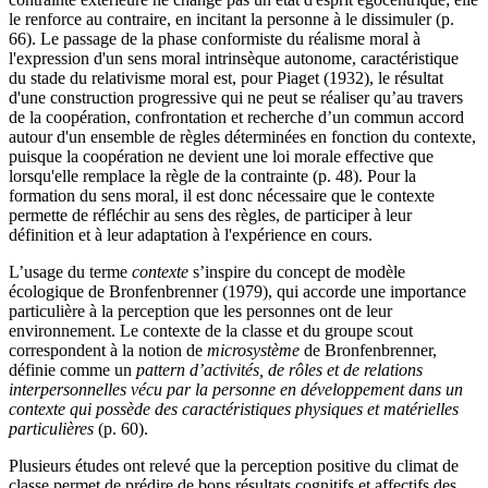
le renforce au contraire, en incitant la personne à le dissimuler (p.
66). Le passage de la phase conformiste du réalisme moral à
l'expression d'un sens moral intrinsèque autonome, caractéristique
du stade du relativisme moral est, pour Piaget (1932), le résultat
d'une construction progressive qui ne peut se réaliser qu’au travers
de la coopération, confrontation et recherche d’un commun accord
autour d'un ensemble de règles déterminées en fonction du contexte,
puisque la coopération ne devient une loi morale effective que
lorsqu'elle remplace la règle de la contrainte (p. 48). Pour la
formation du sens moral, il est donc nécessaire que le contexte
permette de réfléchir au sens des règles, de participer à leur
définition et à leur adaptation à l'expérience en cours.
L’usage du terme
contexte
s’inspire du concept de modèle
écologique de Bronfenbrenner (1979), qui accorde une importance
particulière à la perception que les personnes ont de leur
environnement. Le contexte de la classe et du groupe scout
correspondent à la notion de
microsystème
de Bronfenbrenner,
définie comme un
pattern d’activités, de rôles et de relations
interpersonnelles vécu par la personne en développement dans un
contexte qui possède des caractéristiques physiques et matérielles
particulières
(p. 60).
Plusieurs études ont relevé que la perception positive du climat de
classe permet de prédire de bons résultats cognitifs et affectifs des