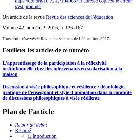
https://doi.org/10.7202/1040087ar
adresse copiée
une erreur
s'est produite
Un article de la revue
Revue des sciences de l’éducation
Volume 42, numéro 3, 2016
, p. 136–167
Tous droits réservés © Revue des sciences de l’éducation, 2017
Feuilleter les articles de ce numéro
L’apprentissage de la participation à la réflexivité
institutionnelle chez des intervenants en scolarisation à la
maison
Discussion à visée philosophique et résilience : déontologie,
pratique de l’enseignant et style d’animation dans la conduite
de discussions philosophiques à visée résiliente
Plan de l’article
Retour au début
Résumé
1. Introduction