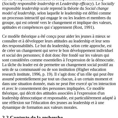
(
Socially responsible leadership
et
Leadership efficacy
). Le
Socially
responsible leadership scale
reprend la théorie du
Social change
model of leadership
, selon laquelle le leadership est défini comme
un processus interactif qui engage le ou les leaders et membres du
groupe, qui est orienté vers le changement et implique des valeurs,
aptitudes et compétences qui s’apprennent (Rost, 1991).
Ce modèle théorique a été conçu pour aider les jeunes à mieux se
connaître et à développer leurs attitudes au leadership et leur sens
des responsabilités. Le but du leadership, selon cette approche, est
de créer un changement qui serve le bon développement individuel
et social des personnes; il doit donc être fondé sur les valeurs qui
sont considérées comme essentielles à l'expression de la démocratie.
La tâche du leader est de permettre un changement social positif au
sein de sa communauté ou de son institution (Higher education
research institute, 1996, p. 19). Il s’agit donc d’un rôle qui peut être
assumé potentiellement par tout un chacun, à un certain moment et
dans une situation donnée, mais ne peut être exercé qu’en interaction
et avec le consentement des personnes impliquées. Ce modèle
théorique, qui décrit des attitudes associées à l'expression d'un
leadership démocratique et responsable, est particulièrement adapté à
une réflexion sur l'éducation des jeunes au leadership et à une
dynamique de formation aux valeurs morales.
2.2 Contexte de la recherche