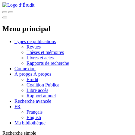
Menu principal
Types de publications
Revues
Thèses et mémoires
Livres et actes
Rapports de recherche
Connexion
À propos
À propos
Érudit
Coalition Publica
Libre accès
Rapport annuel
Recherche avancée
FR
Français
English
Ma bibliothèque
Recherche simple