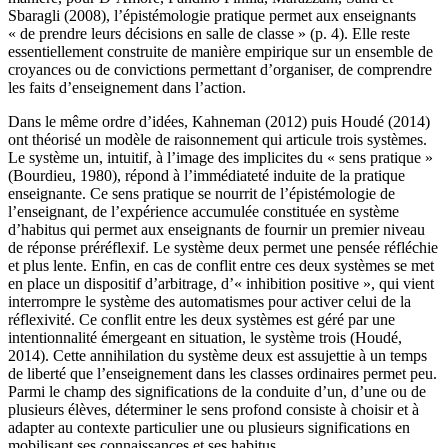
Sbaragli (2008), l’épistémologie pratique permet aux enseignants
« de prendre leurs décisions en salle de classe » (p. 4). Elle reste
essentiellement construite de manière empirique sur un ensemble de
croyances ou de convictions permettant d’organiser, de comprendre
les faits d’enseignement dans l’action.
Dans le même ordre d’idées, Kahneman (2012) puis Houdé (2014)
ont théorisé un modèle de raisonnement qui articule trois systèmes.
Le système un, intuitif, à l’image des implicites du « sens pratique »
(Bourdieu, 1980), répond à l’immédiateté induite de la pratique
enseignante. Ce sens pratique se nourrit de l’épistémologie de
l’enseignant, de l’expérience accumulée constituée en système
d’habitus qui permet aux enseignants de fournir un premier niveau
de réponse préréflexif. Le système deux permet une pensée réfléchie
et plus lente. Enfin, en cas de conflit entre ces deux systèmes se met
en place un dispositif d’arbitrage, d’« inhibition positive », qui vient
interrompre le système des automatismes pour activer celui de la
réflexivité. Ce conflit entre les deux systèmes est géré par une
intentionnalité émergeant en situation, le système trois (Houdé,
2014). Cette annihilation du système deux est assujettie à un temps
de liberté que l’enseignement dans les classes ordinaires permet peu.
Parmi le champ des significations de la conduite d’un, d’une ou de
plusieurs élèves, déterminer le sens profond consiste à choisir et à
adapter au contexte particulier une ou plusieurs significations en
mobilisant ses connaissances et ses habitus.