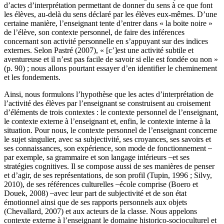
d’actes d’interprétation permettant de donner du sens à ce que font
les élèves, au-delà du sens déclaré par les élèves eux-mêmes. D’une
certaine manière, l’enseignant tente d’entrer dans « la boite noire »
de l’élève, son contexte personnel, de faire des inférences
concernant son activité personnelle en s’appuyant sur des indices
externes. Selon Pastré (2007), « [c’]est une activité subtile et
aventureuse et il n’est pas facile de savoir si elle est fondée ou non »
(p. 90) ; nous allons pourtant essayer d’en identifier le cheminement
et les fondements.
Ainsi, nous formulons l’hypothèse que les actes d’interprétation de
l’activité des élèves par l’enseignant se construisent au croisement
d’éléments de trois contextes : le contexte personnel de l’enseignant,
le contexte externe à l’enseignant et, enfin, le contexte interne à la
situation. Pour nous, le contexte personnel de l’enseignant concerne
le sujet singulier, avec sa subjectivité, ses croyances, ses savoirs et
ses connaissances, son expérience, son mode de fonctionnement ̶
par exemple, sa grammaire et son langage intérieurs ̶ et ses
stratégies cognitives. Il se compose aussi de ses manières de penser
et d’agir, de ses représentations, de son profil (Tupin, 1996 ; Silvy,
2010), de ses références culturelles ̶ école comprise (Boero et
Douek, 2008) ̶ avec leur part de subjectivité et de son état
émotionnel ainsi que de ses rapports personnels aux objets
(Chevallard, 2007) et aux acteurs de la classe. Nous appelons
contexte externe à l’enseignant le domaine historico-socioculturel et