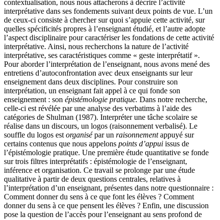
contextualisation, nous nous attacherons à décrire l’activité
interprétative dans ses fondements suivant deux points de vue. L’un
de ceux-ci consiste à chercher sur quoi s’appuie cette activité, sur
quelles spécificités propres à l’enseignant étudié, et l’autre adopte
l’aspect disciplinaire pour caractériser les fondations de cette activité
interprétative. Ainsi, nous recherchons la nature de l’activité
interprétative, ses caractéristiques comme « geste interprétatif ».
Pour aborder l’interprétation de l’enseignant, nous avons mené des
entretiens d’autoconfrontation avec deux enseignants sur leur
enseignement dans deux disciplines. Pour construire son
interprétation, un enseignant fait appel à ce qui fonde son
enseignement : son
épistémologie pratique.
Dans notre recherche,
celle-ci est révélée par une analyse des verbatims à l’aide des
catégories de Shulman (1987). Interpréter une tâche scolaire se
réalise dans un discours, un logos (raisonnement verbalisé). Le
souffle du logos est
organisé
par un
raisonnement
appuyé sur
certains contenus que nous appelons
points d’appui
issus de
l’épistémologie pratique. Une première étude quantitative se fonde
sur trois filtres interprétatifs : épistémologie de l’enseignant,
inférence et organisation. Ce travail se prolonge par une étude
qualitative à partir de deux questions centrales, relatives à
l’interprétation d’un enseignant, présentes dans notre questionnaire :
Comment donner du sens à ce que font les élèves ? Comment
donner du sens à ce que pensent les élèves ? Enfin, une discussion
pose la question de l’accès pour l’enseignant au sens profond de