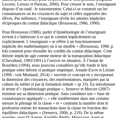
Lecorre, Leroux et Parreau, 2006). Pour creuser le sens, l’enseignant
dispose d’un outil : le raisonnement. Celui-ci se construit sur les
connaissances ou les croyances du sujet et celles supposées des
élèves. Par inférence, l’enseignant révèle les attentes implicites
réciproques du contrat didactique (Brousseau, 1986, 1990).
Pour Brousseau (1986), parler d’épistémologie de l’enseignant
revient à s’intéresser à ce qui le conduit implicitement ou
explicitement. L’enseignant « se réfère à un fonctionnement
implicite des mathématiques ou à un modèle » (Brousseau, 1998, p.
64) construit pour résoudre les conflits du contrat didactique. Cette
théorie implicite agit comme moteur de la transposition didactique
(Chevallard, 1985/1991) à l’oeuvre en situation. À l’instar de
Bourdieu (1994), nous pouvons considérer qu’elle fonde le lien
pratique entre théorie et pratique empirique. Amade-Escot et Léziart
(1996 : voir Montaud, 2014) « ouvrent ce concept en y incorporant
la dimension des croyances, des représentations, marquées par la
culture du métier et par la formation initiale » (p 33). En introduisant
le terme d’« épistémologie pratique », Sensevy et Mercier (2007)
insistent sur sa dimension pratique. Sans constituer une « base de
connaissances appliquée », « elle surdétermine dans une certaine
mesure le pilotage de la classe » et « contraint la manière dont le
professeur oriente les transactions dans la classe en fonction des
équilibres didactiques » (Sensevy, 2006, p. 219). De la même
manière, pour D’Amore, Fandiño Pinilla, Marazzani, Santi et