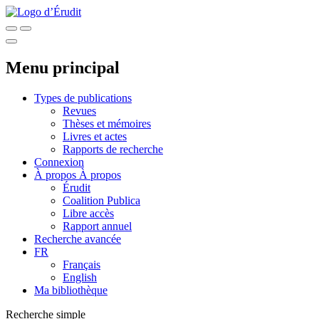
Menu principal
Types de publications
Revues
Thèses et mémoires
Livres et actes
Rapports de recherche
Connexion
À propos
À propos
Érudit
Coalition Publica
Libre accès
Rapport annuel
Recherche avancée
FR
Français
English
Ma bibliothèque
Recherche simple