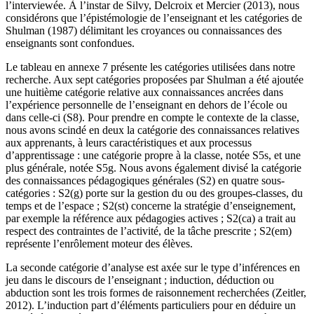
l’interviewée. À l’instar de Silvy, Delcroix et Mercier (2013), nous
considérons que l’épistémologie de l’enseignant et les catégories de
Shulman (1987) délimitant les croyances ou connaissances des
enseignants sont confondues.
Le tableau en annexe 7 présente les catégories utilisées dans notre
recherche. Aux sept catégories proposées par Shulman a été ajoutée
une huitième catégorie relative aux connaissances ancrées dans
l’expérience personnelle de l’enseignant en dehors de l’école ou
dans celle-ci (S8). Pour prendre en compte le contexte de la classe,
nous avons scindé en deux la catégorie des connaissances relatives
aux apprenants, à leurs caractéristiques et aux processus
d’apprentissage : une catégorie propre à la classe, notée S5s, et une
plus générale, notée S5g. Nous avons également divisé la catégorie
des connaissances pédagogiques générales (S2) en quatre sous-
catégories : S2(g) porte sur la gestion du ou des groupes-classes, du
temps et de l’espace ; S2(st) concerne la stratégie d’enseignement,
par exemple la référence aux pédagogies actives ; S2(ca) a trait au
respect des contraintes de l’activité, de la tâche prescrite ; S2(em)
représente l’enrôlement moteur des élèves.
La seconde catégorie d’analyse est axée sur le type d’inférences en
jeu dans le discours de l’enseignant ; induction, déduction ou
abduction sont les trois formes de raisonnement recherchées (Zeitler,
2012). L’induction part d’éléments particuliers pour en déduire un