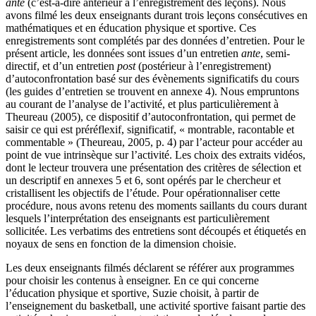
ante
(c’est-à-dire antérieur à l’enregistrement des leçons). Nous
avons filmé les deux enseignants durant trois leçons consécutives en
mathématiques et en éducation physique et sportive. Ces
enregistrements sont complétés par des données d’entretien. Pour le
présent article, les données sont issues d’un entretien
ante
, semi-
directif, et d’un entretien
post
(postérieur à l’enregistrement)
d’autoconfrontation basé sur des évènements significatifs du cours
(les guides d’entretien se trouvent en annexe 4). Nous empruntons
au courant de l’analyse de l’activité, et plus particulièrement à
Theureau (2005), ce dispositif d’autoconfrontation, qui permet de
saisir ce qui est préréflexif, significatif, « montrable, racontable et
commentable » (Theureau, 2005, p. 4) par l’acteur pour accéder au
point de vue intrinsèque sur l’activité. Les choix des extraits vidéos,
dont le lecteur trouvera une présentation des critères de sélection et
un descriptif en annexes 5 et 6, sont opérés par le chercheur et
cristallisent les objectifs de l’étude. Pour opérationnaliser cette
procédure, nous avons retenu des moments saillants du cours durant
lesquels l’interprétation des enseignants est particulièrement
sollicitée. Les verbatims des entretiens sont découpés et étiquetés en
noyaux de sens en fonction de la dimension choisie.
Les deux enseignants filmés déclarent se référer aux programmes
pour choisir les contenus à enseigner. En ce qui concerne
l’éducation physique et sportive, Suzie choisit, à partir de
l’enseignement du basketball, une activité sportive faisant partie des