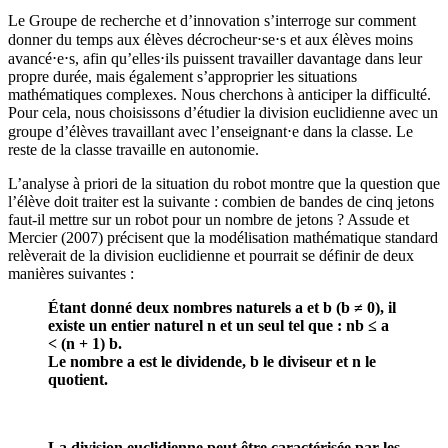
Le Groupe de recherche et d’innovation s’interroge sur comment
donner du temps aux élèves décrocheur⋅se⋅s et aux élèves moins
avancé⋅e⋅s, afin qu’elles⋅ils puissent travailler davantage dans leur
propre durée, mais également s’approprier les situations
mathématiques complexes. Nous cherchons à anticiper la difficulté.
Pour cela, nous choisissons d’étudier la division euclidienne avec un
groupe d’élèves travaillant avec l’enseignant⋅e dans la classe. Le
reste de la classe travaille en autonomie.
L’analyse à priori de la situation du robot montre que la question que
l’élève doit traiter est la suivante : combien de bandes de cinq jetons
faut-il mettre sur un robot pour un nombre de jetons ? Assude et
Mercier (2007) précisent que la modélisation mathématique standard
relèverait de la division euclidienne et pourrait se définir de deux
manières suivantes :
Étant donné deux nombres naturels a et b (b ≠ 0), il
existe un entier naturel n et un seul tel que : nb ≤ a
< (n + 1) b.
Le nombre a est le dividende, b le diviseur et n le
quotient.
La division euclidienne peut être caractérisée par les