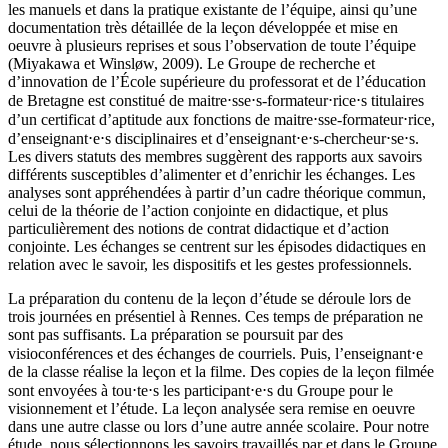
les manuels et dans la pratique existante de l’équipe, ainsi qu’une
documentation très détaillée de la leçon développée et mise en
oeuvre à plusieurs reprises et sous l’observation de toute l’équipe
(Miyakawa et Winsløw, 2009). Le Groupe de recherche et
d’innovation de l’École supérieure du professorat et de l’éducation
de Bretagne est constitué de maitre⋅sse⋅s-formateur⋅rice⋅s titulaires
d’un certificat d’aptitude aux fonctions de maitre⋅sse-formateur⋅rice,
d’enseignant⋅e⋅s disciplinaires et d’enseignant⋅e⋅s-chercheur⋅se⋅s.
Les divers statuts des membres suggèrent des rapports aux savoirs
différents susceptibles d’alimenter et d’enrichir les échanges. Les
analyses sont appréhendées à partir d’un cadre théorique commun,
celui de la théorie de l’action conjointe en didactique, et plus
particulièrement des notions de contrat didactique et d’action
conjointe. Les échanges se centrent sur les épisodes didactiques en
relation avec le savoir, les dispositifs et les gestes professionnels.
La préparation du contenu de la leçon d’étude se déroule lors de
trois journées en présentiel à Rennes. Ces temps de préparation ne
sont pas suffisants. La préparation se poursuit par des
visioconférences et des échanges de courriels. Puis, l’enseignant⋅e
de la classe réalise la leçon et la filme. Des copies de la leçon filmée
sont envoyées à tou⋅te⋅s les participant⋅e⋅s du Groupe pour le
visionnement et l’étude. La leçon analysée sera remise en oeuvre
dans une autre classe ou lors d’une autre année scolaire. Pour notre
étude, nous sélectionnons les savoirs travaillés par et dans le Groupe