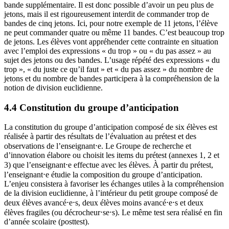
bande supplémentaire. Il est donc possible d’avoir un peu plus de
jetons, mais il est rigoureusement interdit de commander trop de
bandes de cinq jetons. Ici, pour notre exemple de 11 jetons, l’élève
ne peut commander quatre ou même 11 bandes. C’est beaucoup trop
de jetons. Les élèves vont appréhender cette contrainte en situation
avec l’emploi des expressions « du trop » ou « du pas assez » au
sujet des jetons ou des bandes. L’usage répété des expressions « du
trop », « du juste ce qu’il faut » et « du pas assez » du nombre de
jetons et du nombre de bandes participera à la compréhension de la
notion de division euclidienne.
4.4 Constitution du groupe d’anticipation
La constitution du groupe d’anticipation composé de six élèves est
réalisée à partir des résultats de l’évaluation au prétest et des
observations de l’enseignant⋅e. Le Groupe de recherche et
d’innovation élabore ou choisit les items du prétest (annexes 1, 2 et
3) que l’enseignant⋅e effectue avec les élèves. À partir du prétest,
l’enseignant⋅e étudie la composition du groupe d’anticipation.
L’enjeu consistera à favoriser les échanges utiles à la compréhension
de la division euclidienne, à l’intérieur du petit groupe composé de
deux élèves avancé⋅e⋅s, deux élèves moins avancé⋅e⋅s et deux
élèves fragiles (ou décrocheur⋅se⋅s). Le même test sera réalisé en fin
d’année scolaire (posttest).