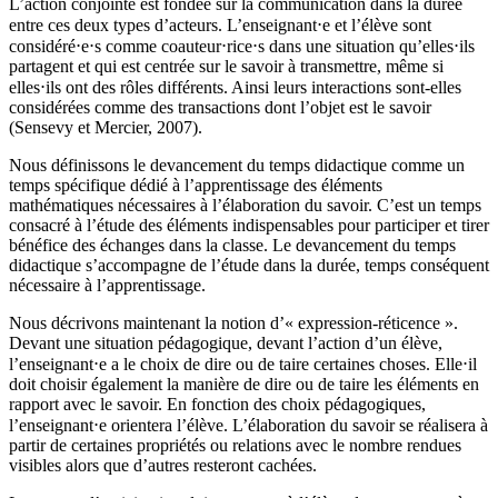
L’action conjointe est fondée sur la communication dans la durée
entre ces deux types d’acteurs. L’enseignant⋅e et l’élève sont
considéré⋅e⋅s comme coauteur⋅rice⋅s dans une situation qu’elles⋅ils
partagent et qui est centrée sur le savoir à transmettre, même si
elles⋅ils ont des rôles différents. Ainsi leurs interactions sont-elles
considérées comme des transactions dont l’objet est le savoir
(Sensevy et Mercier, 2007).
Nous définissons le devancement du temps didactique comme un
temps spécifique dédié à l’apprentissage des éléments
mathématiques nécessaires à l’élaboration du savoir. C’est un temps
consacré à l’étude des éléments indispensables pour participer et tirer
bénéfice des échanges dans la classe. Le devancement du temps
didactique s’accompagne de l’étude dans la durée, temps conséquent
nécessaire à l’apprentissage.
Nous décrivons maintenant la notion d’« expression-réticence ».
Devant une situation pédagogique, devant l’action d’un élève,
l’enseignant⋅e a le choix de dire ou de taire certaines choses. Elle⋅il
doit choisir également la manière de dire ou de taire les éléments en
rapport avec le savoir. En fonction des choix pédagogiques,
l’enseignant⋅e orientera l’élève. L’élaboration du savoir se réalisera à
partir de certaines propriétés ou relations avec le nombre rendues
visibles alors que d’autres resteront cachées.