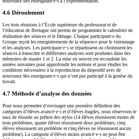
nouveaux⋅lles enseignant⋅e⋅s à l’expérimentation.
4.6 Déroulement
Les trois réunions à l’École supérieure du professorat et de
l’éducation de Bretagne ont permis de programmer le calendrier de
réalisation des séances et le filmage. Chaque participant⋅e du
Groupe reçoit les enregistrements de la séquence pour le visionnage
et les analyses. Les participant⋅e⋅s se répartissent ou choisissent les
séances à transcrire et différentes analyses sont produites dans des
mémoires de master 1 et 2. La mise en oeuvre est reconduite les
années suivantes pour approfondir les notions et pour étudier les
conditions nécessaires à la reproduction du dispositif avec de
nouveaux⋅lles enseignant⋅e⋅s qui n’ont pas participé à la genèse du
travail.
4.7 Méthode d’analyse des données
Pour nous permettre d’envisager une première définition des
catégories d’élèves avancé⋅e⋅s et d’élèves fragiles, nous observons le
taux de réussite au prétest des stylos (14 élèves réussissent moins de
trois problèmes, quatre élèves réussissent deux problèmes, cinq
élèves réussissent un problème et cinq élèves ne réussissent aucun
problème). La catégorie d’élèves moins avancé⋅e⋅s ne peut être