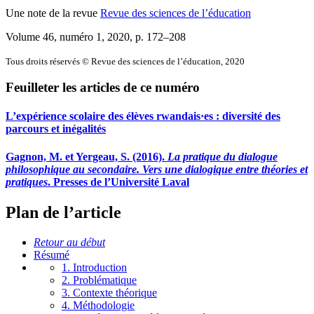
Une note de la revue
Revue des sciences de l’éducation
Volume 46, numéro 1, 2020
, p. 172–208
Tous droits réservés © Revue des sciences de l’éducation, 2020
Feuilleter les articles de ce numéro
L’expérience scolaire des élèves rwandais·es : diversité des
parcours et inégalités
Gagnon, M. et Yergeau, S. (2016).
La pratique du dialogue
philosophique au secondaire. Vers une dialogique entre théories et
pratiques
. Presses de l’Université Laval
Plan de l’article
Retour au début
Résumé
1. Introduction
2. Problématique
3. Contexte théorique
4. Méthodologie