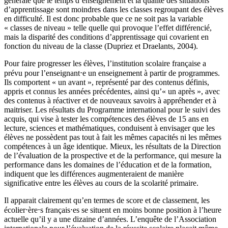
générale que le temps d’enseignement et la qualité des situations
d’apprentissage sont moindres dans les classes regroupant des élèves
en difficulté. Il est donc probable que ce ne soit pas la variable
« classes de niveau » telle quelle qui provoque l’effet différencié,
mais la disparité des conditions d’apprentissage qui covarient en
fonction du niveau de la classe (Dupriez et Draelants, 2004).
Pour faire progresser les élèves, l’institution scolaire française a
prévu pour l’enseignant⋅e un enseignement à partir de programmes.
Ils comportent « un avant », représenté par des contenus définis,
appris et connus les années précédentes, ainsi qu’« un après », avec
des contenus à réactiver et de nouveaux savoirs à appréhender et à
maitriser. Les résultats du Programme international pour le suivi des
acquis, qui vise à tester les compétences des élèves de 15 ans en
lecture, sciences et mathématiques, conduisent à envisager que les
élèves ne possèdent pas tout à fait les mêmes capacités ni les mêmes
compétences à un âge identique. Mieux, les résultats de la Direction
de l’évaluation de la prospective et de la performance, qui mesure la
performance dans les domaines de l’éducation et de la formation,
indiquent que les différences augmenteraient de manière
significative entre les élèves au cours de la scolarité primaire.
Il apparait clairement qu’en termes de score et de classement, les
écolier⋅ère⋅s français⋅es se situent en moins bonne position à l’heure
actuelle qu’il y a une dizaine d’années. L’enquête de l’Association