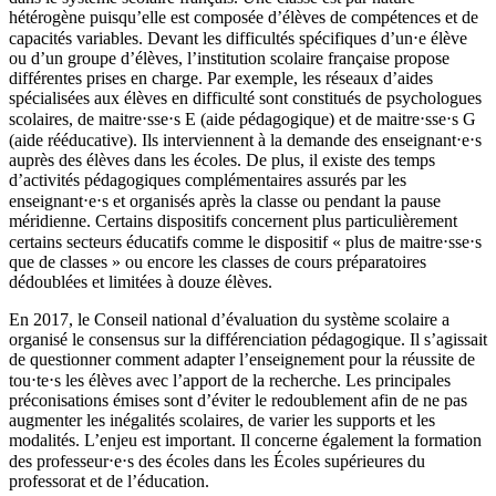
hétérogène puisqu’elle est composée d’élèves de compétences et de
capacités variables. Devant les difficultés spécifiques d’un⋅e élève
ou d’un groupe d’élèves, l’institution scolaire française propose
différentes prises en charge. Par exemple, les réseaux d’aides
spécialisées aux élèves en difficulté sont constitués de psychologues
scolaires, de maitre⋅sse⋅s E (aide pédagogique) et de maitre⋅sse⋅s G
(aide rééducative). Ils interviennent à la demande des enseignant⋅e⋅s
auprès des élèves dans les écoles. De plus, il existe des temps
d’activités pédagogiques complémentaires assurés par les
enseignant⋅e⋅s et organisés après la classe ou pendant la pause
méridienne. Certains dispositifs concernent plus particulièrement
certains secteurs éducatifs comme le dispositif « plus de maitre⋅sse⋅s
que de classes » ou encore les classes de cours préparatoires
dédoublées et limitées à douze élèves.
En 2017, le Conseil national d’évaluation du système scolaire a
organisé le consensus sur la différenciation pédagogique. Il s’agissait
de questionner comment adapter l’enseignement pour la réussite de
tou⋅te⋅s les élèves avec l’apport de la recherche. Les principales
préconisations émises sont d’éviter le redoublement afin de ne pas
augmenter les inégalités scolaires, de varier les supports et les
modalités. L’enjeu est important. Il concerne également la formation
des professeur⋅e⋅s des écoles dans les Écoles supérieures du
professorat et de l’éducation.