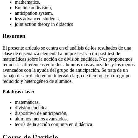
mathematics,
Euclidean division,
anticipation system,
less advanced students,
joint action theory in didactics
Resumen
El presente artículo se centra en el análisis de los resultados de una
clase de enseñanza elemental a un pre-test y a un post-test de
matemáticas sobre la noción de división euclídea. Nos proponemos
reducir las diferencias entre los alumnos más avanzados y los menos
avanzados con la ayuda del grupo de anticipación. Se trata de un
trabajo desarrollado en un intervalo largo de tiempo, con un grupo
reducido y heterogéneo de alumnos.
Palabras clave:
matemáticas,
división euclídea,
dispositivo de anticipación,
alumnos menos avanzados,
teoría de la acción conjunta en didáctica
Corps de l’article