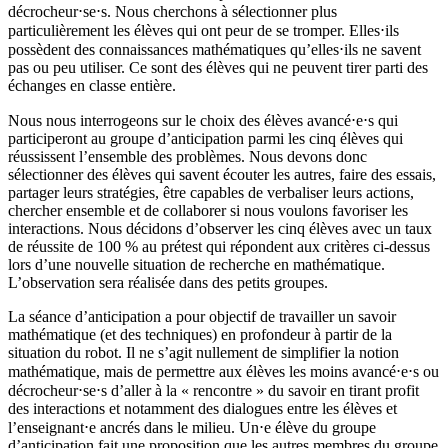
décrocheur⋅se⋅s. Nous cherchons à sélectionner plus
particulièrement les élèves qui ont peur de se tromper. Elles⋅ils
possèdent des connaissances mathématiques qu’elles⋅ils ne savent
pas ou peu utiliser. Ce sont des élèves qui ne peuvent tirer parti des
échanges en classe entière.
Nous nous interrogeons sur le choix des élèves avancé⋅e⋅s qui
participeront au groupe d’anticipation parmi les cinq élèves qui
réussissent l’ensemble des problèmes. Nous devons donc
sélectionner des élèves qui savent écouter les autres, faire des essais,
partager leurs stratégies, être capables de verbaliser leurs actions,
chercher ensemble et de collaborer si nous voulons favoriser les
interactions. Nous décidons d’observer les cinq élèves avec un taux
de réussite de 100 % au prétest qui répondent aux critères ci-dessus
lors d’une nouvelle situation de recherche en mathématique.
L’observation sera réalisée dans des petits groupes.
La séance d’anticipation a pour objectif de travailler un savoir
mathématique (et des techniques) en profondeur à partir de la
situation du robot. Il ne s’agit nullement de simplifier la notion
mathématique, mais de permettre aux élèves les moins avancé⋅e⋅s ou
décrocheur⋅se⋅s d’aller à la « rencontre » du savoir en tirant profit
des interactions et notamment des dialogues entre les élèves et
l’enseignant⋅e ancrés dans le milieu. Un⋅e élève du groupe
d’anticipation fait une proposition que les autres membres du groupe