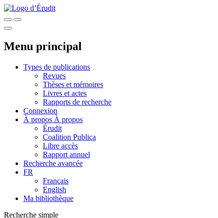
Menu principal
Types de publications
Revues
Thèses et mémoires
Livres et actes
Rapports de recherche
Connexion
À propos
À propos
Érudit
Coalition Publica
Libre accès
Rapport annuel
Recherche avancée
FR
Français
English
Ma bibliothèque
Recherche simple