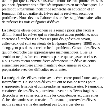
définie puisque 14 élèves réussissent moins de trois problèmes, sans
pour cela éprouver des difficultés importantes en mathématiques. Le
prétest du Programme incitatif de recherche en éducation et en
formation fait apparaitre six élèves qui ne résolvent aucun des
problèmes. Nous devons élaborer des critères supplémentaires afin
de préciser les trois catégories d’élèves.
La catégorie élèves décrocheur⋅se⋅s serait à priori plus facile à
définir. Parmi les élèves qui ne réussissent aucun problème, nous
cherchons à repérer les élèves les plus éloigné⋅e⋅s du savoir,
celles⋅ceux qui sont en attente de la réponse (Sensevy, 1998) et ne
s’engagent pas dans la recherche du problème. Ce sont des élèves
qui ont décroché des apprentissages mathématiques. Elles⋅ils
semblent ne plus être concerné⋅e⋅s par ce qui se passe en classe.
Nous avons retenu comme élève décrocheur, un élève de cours
élémentaire première année maintenu deux années au cours
préparatoire avec des difficultés récurrentes.
La catégorie des élèves moins avancé⋅e⋅s correspond à une catégorie
intermédiaire. Ce sont des élèves qui ont besoin de temps pour
s’approprier le savoir et comprendre les apprentissages. Néanmoins,
certain⋅e⋅s de ces élèves pourraient devenir des élèves fragiles ou
décrocheur⋅se⋅s si les écarts entre les compétences acquises et les
tâches demandées se creusaient. Pour autant, tou⋅te⋅s les élèves
moins avancé⋅e⋅s ne deviendront pas toute⋅s des élèves