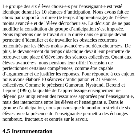
Le groupe des six élèves choisi⋅e⋅s par l’enseignant⋅e est resté
identique durant les 10 séances d’anticipation. Nous avons fait ce
choix par rapport à la durée (le temps d’apprentissage) de l’élève
moins avancé⋅e et de l’élève décrocheur⋅se. La décision de ne pas
modifier la constitution du groupe d’anticipation s’est imposée.
Nous rappelons que le travail sur la durée dans ce groupe devait
permettre d’identifier et de travailler les obstacles récurrents
rencontrés par les élèves moins avancé⋅e⋅s ou décrocheur⋅se⋅s. De
plus, le devancement du temps didactique devait leur permettre de
retrouver une place d’élève lors des séances collectives. Quant aux
élèves avancé⋅e⋅s, nous pensions leur offrir l’occasion de
perfectionner certaines compétences, comme être capable
d’argumenter et de justifier les réponses. Pour répondre à ces enjeux,
nous avons élaboré 10 séances d’anticipation et 21 séances
collectives. Comme le précisent Gamoran, Nystrand, Berend et
Lepore (1995), la qualité de l’apprentissage-enseignement ne
dépend pas uniquement des ressources apportées par l’enseignant⋅e,
mais des interactions entre les élèves et l’enseignant⋅e. Dans le
groupe d’anticipation, nous pensons que le nombre restreint de six
élèves avec la présence de l’enseignant⋅e permettra des échanges
nombreux, fructueux et centrés sur le savoir.
4.5 Instrumentation