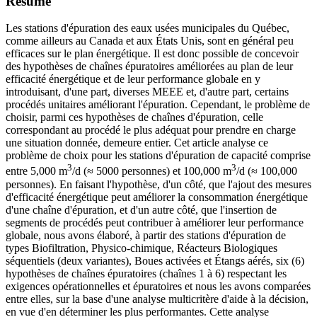
Résumé
Les stations d'épuration des eaux usées municipales du Québec,
comme ailleurs au Canada et aux États Unis, sont en général peu
efficaces sur le plan énergétique. Il est donc possible de concevoir
des hypothèses de chaînes épuratoires améliorées au plan de leur
efficacité énergétique et de leur performance globale en y
introduisant, d'une part, diverses MEEE et, d'autre part, certains
procédés unitaires améliorant l'épuration. Cependant, le problème de
choisir, parmi ces hypothèses de chaînes d'épuration, celle
correspondant au procédé le plus adéquat pour prendre en charge
une situation donnée, demeure entier. Cet article analyse ce
problème de choix pour les stations d'épuration de capacité comprise
3
3
entre 5,000 m
/d (≈ 5000 personnes) et 100,000 m
/d (≈ 100,000
personnes). En faisant l'hypothèse, d'un côté, que l'ajout des mesures
d'efficacité énergétique peut améliorer la consommation énergétique
d'une chaîne d'épuration, et d'un autre côté, que l'insertion de
segments de procédés peut contribuer à améliorer leur performance
globale, nous avons élaboré, à partir des stations d'épuration de
types Biofiltration, Physico-chimique, Réacteurs Biologiques
séquentiels (deux variantes), Boues activées et Étangs aérés, six (6)
hypothèses de chaînes épuratoires (chaînes 1 à 6) respectant les
exigences opérationnelles et épuratoires et nous les avons comparées
entre elles, sur la base d'une analyse multicritère d'aide à la décision,
en vue d'en déterminer les plus performantes. Cette analyse