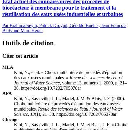
État actuel des connaissances des procédés de
bioréacteur à membrane pour le traitement et la
réutilisation des eaux usées industrielles et urbaines
Par Brahima Seyhi, Patrick Droguil, Géraldo Buelna, Jean-François
Blais and Marc Heran
Outils de citation
Citer cet article
MLA
Kibi, N., et al. « Choix multicritère de procédés d'épuration
des eaux usées municipales. »
Revue des sciences de l'eau /
Journal of Water Science
, volume 13, numéro 1, 2000, p. 21–
38. https://doi.org/10.7202/705378ar
APA
Kibi, N., Sasseville, J. L., Martel, J. M. & Blais, J. F. (2000).
Choix multicritère de procédés d'épuration des eaux usées
municipales.
Revue des sciences de l'eau / Journal of Water
Science
,
13
(1), 21–38. https://doi.org/10.7202/705378ar
Chicago
Kibi, N., Sasseville, J. L., Martel, J. M. et Blais, J. F. « Choix
multicritère de procédés d'épuration des eaux usées