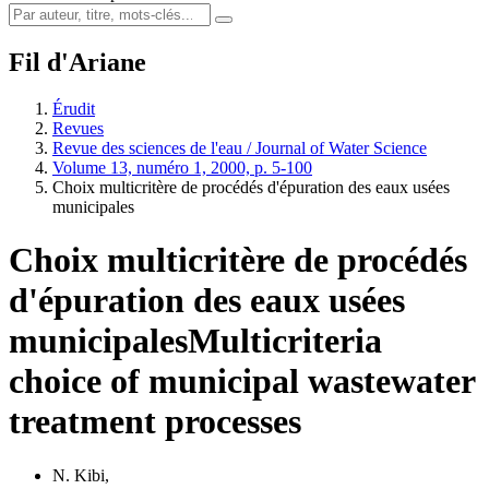
Fil d'Ariane
Érudit
Revues
Revue des sciences de l'eau / Journal of Water Science
Volume 13, numéro 1, 2000, p. 5-100
Choix multicritère de procédés d'épuration des eaux usées
municipales
Choix multicritère de procédés
d'épuration des eaux usées
municipales
Multicriteria
choice of municipal wastewater
treatment processes
N. Kibi
,