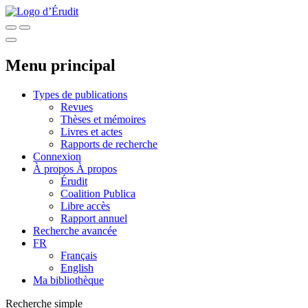
Menu principal
Types de publications
Revues
Thèses et mémoires
Livres et actes
Rapports de recherche
Connexion
À propos
À propos
Érudit
Coalition Publica
Libre accès
Rapport annuel
Recherche avancée
FR
Français
English
Ma bibliothèque
Recherche simple