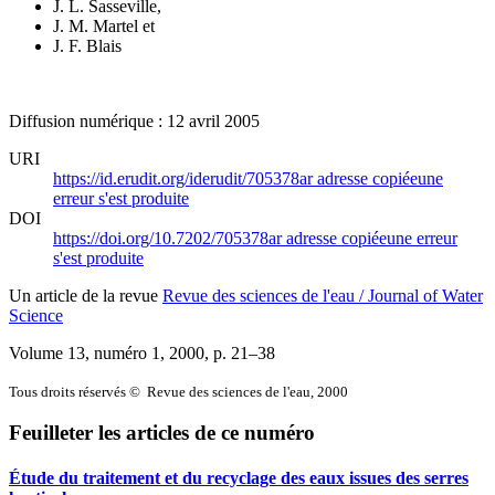
J. L. Sasseville
,
J. M. Martel
et
J. F. Blais
Diffusion numérique : 12 avril 2005
URI
https://id.erudit.org/iderudit/705378ar
adresse copiée
une
erreur s'est produite
DOI
https://doi.org/10.7202/705378ar
adresse copiée
une erreur
s'est produite
Un article de la revue
Revue des sciences de l'eau / Journal of Water
Science
Volume 13, numéro 1, 2000
, p. 21–38
Tous droits réservés © Revue des sciences de l'eau, 2000
Feuilleter les articles de ce numéro
Étude du traitement et du recyclage des eaux issues des serres