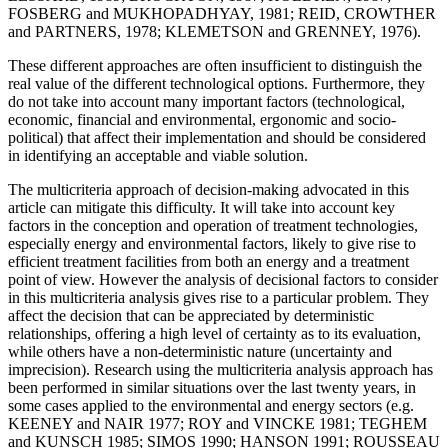
FOSBERG and MUKHOPADHYAY, 1981; REID, CROWTHER
and PARTNERS, 1978; KLEMETSON and GRENNEY, 1976).
These different approaches are often insufficient to distinguish the
real value of the different technological options. Furthermore, they
do not take into account many important factors (technological,
economic, financial and environmental, ergonomic and socio-
political) that affect their implementation and should be considered
in identifying an acceptable and viable solution.
The multicriteria approach of decision-making advocated in this
article can mitigate this difficulty. It will take into account key
factors in the conception and operation of treatment technologies,
especially energy and environmental factors, likely to give rise to
efficient treatment facilities from both an energy and a treatment
point of view. However the analysis of decisional factors to consider
in this multicriteria analysis gives rise to a particular problem. They
affect the decision that can be appreciated by deterministic
relationships, offering a high level of certainty as to its evaluation,
while others have a non-deterministic nature (uncertainty and
imprecision). Research using the multicriteria analysis approach has
been performed in similar situations over the last twenty years, in
some cases applied to the environmental and energy sectors (e.g.
KEENEY and NAIR 1977; ROY and VINCKE 1981; TEGHEM
and KUNSCH 1985; SIMOS 1990; HANSON 1991; ROUSSEAU