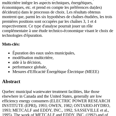
multicritère intègre les aspects techniques, énergétiques,
économiques, etc. et prend en compte les préférences du(des)
décideur(s) dans le processus de choix. Les résultats obtenus
montrent que, parmi les six hypothèses de chaînes étudiées, les trois
premières positions sont occupées par les chaînes 3, 1 et 4
respectivement. Ce type d'analyse pourrait jouer un rôle
complémentaire à une étude technico-économique visant le choix de
technologies d'épuration.
Mots-clés:
Épuration des eaux usées municipales,
modélisation multicritère,
aide à la décision,
performance globale,
Mesures d'Efficacité Énergétique Électrique (MEEE)
Abstract
Quebec municipal wastewater treatment facilities, like those
elsewhere in Canada and the United States, generally are low
efficiency energy consumers (ELECTRIC POWER RESEARCH
INSTITUTE (EPRI), 1993; OWEN, 1982; ONTARIO-HYDRO,
1993; METCALF and EDDY, INC., 1992, SASSEVILLE et al.,
1995). The work of METCALF and EDDY, INC. (1992) and of