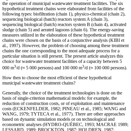
the operation of municipal wastewater treatment facilities. The six
hypothetical treatment chains were elaborated from facilities of the
following types: biofiltration (chain 1), physico-chemical (chain 2),
sequencing biological (batch) reactors system A (chain 3),
sequencing biological (batch) reactors system B (chain 4), activated
sludge (chain 5) and aerated lagoons (chain 6). The energy-saving
measures utilized in the elaboration of these hypothetical treatment
chains were chosen on the basis of a conjunctive analysis (KIBI et
al., 1997). However, the problem of choosing among these treatment
chains the one corresponding to the most adequate process for a
particular situation is still present. The present article analyzes this
choice for wastewater treatment facilities of a capacity between 5
3
3
000 m
/d (≈ 5 000 persons) and 100 000 m
/d (≈ 100 000 persons).
How then to choose the most efficient of these hypothetical
municipal wastewater treatment chains?
Generally, the choice of the treatment technologies is done on the
basis of single-criterion mathematical models: for example, the
reduction of construction costs, or of exploitation and maintenance
costs (ECKENFELDER, 1982; PINEAU et al., 1985; WANG and
WANG, 1979; TYTECA et al., 1977). There are other approaches
based on dynamic simulation models or on technological and
econometric analyses (HYDRO-QUÉBEC, 1993; MACRAE 1989;
LESSARD, 1989; BROCKTON, 1987; HOLDREN, 1987;