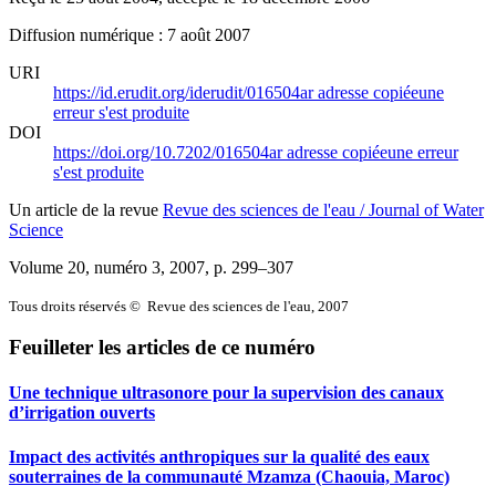
Diffusion numérique : 7 août 2007
URI
https://id.erudit.org/iderudit/016504ar
adresse copiée
une
erreur s'est produite
DOI
https://doi.org/10.7202/016504ar
adresse copiée
une erreur
s'est produite
Un article de la revue
Revue des sciences de l'eau / Journal of Water
Science
Volume 20, numéro 3, 2007
, p. 299–307
Tous droits réservés © Revue des sciences de l'eau, 2007
Feuilleter les articles de ce numéro
Une technique ultrasonore pour la supervision des canaux
d’irrigation ouverts
Impact des activités anthropiques sur la qualité des eaux
souterraines de la communauté Mzamza (Chaouia, Maroc)