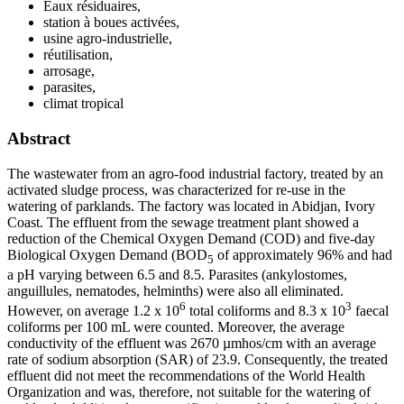
Eaux résiduaires,
station à boues activées,
usine agro-industrielle,
réutilisation,
arrosage,
parasites,
climat tropical
Abstract
The wastewater from an agro-food industrial factory, treated by an
activated sludge process, was characterized for re-use in the
watering of parklands. The factory was located in Abidjan, Ivory
Coast. The effluent from the sewage treatment plant showed a
reduction of the Chemical Oxygen Demand (COD) and five-day
Biological Oxygen Demand (BOD
of approximately 96% and had
5
a pH varying between 6.5 and 8.5. Parasites (ankylostomes,
anguillules, nematodes, helminths) were also all eliminated.
6
3
However, on average 1.2 x 10
total coliforms and 8.3 x 10
faecal
coliforms per 100 mL were counted. Moreover, the average
conductivity of the effluent was 2670 µmhos/cm with an average
rate of sodium absorption (SAR) of 23.9. Consequently, the treated
effluent did not meet the recommendations of the World Health
Organization and was, therefore, not suitable for the watering of