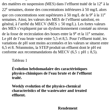
e
des matières en suspension (MES) dans l’effluent traité de la 12
à la
e
22
semaines, donne des concentrations inférieures à 50 mg/L alors
e
e
que ces concentrations sont supérieures à 50 mg/L de la 9
à la 11
semaines. Ainsi, les valeurs des MES de l’effluent satisfont, en
général, à l’arrêté du MECV (MES ≤ 50 mg/L). Les fortes valeurs
des MES s’expliquent par un dysfonctionnement constaté au niveau
e
e
de la fosse de recirculation des boues entre la 9
et la 11
semaine.
Le pH de l’eau brute varie entre 5,5 et 8,5. Pour l’effluent traité, les
variations de pH sont moins accentuées et les valeurs se situent entre
6,5 et 8. Néanmoins, la STEP produit un effluent dont le pH est
conforme aux recommandations du MECV (6,5 ≤ pH ≤ 8,5).
Tableau 1
Évolution hebdomadaire des caractéristiques
physico-chimiques de l’eau brute et de l’effluent
traité.
Weekly evolution of the physico-chemical
characteristics of the wastewater and treated
effluent.
Rendement