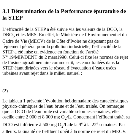
3.1 Détermination de la Performance épuratoire de
la STEP
L’efficacité de la STEP a été suivie via les valeurs de la DCO, la
DBO
et les MES. En effet, le Ministère de l’Environnement et du
5
Cadre de Vie (MECV) de la Côte d’Ivoire ne disposant pas de
règlement général pour la pollution industrielle, l’efficacité de la
STEP a été mise en évidence en fonction de l’arrêté
N° 19/MIP/DENT du 2 mars1990. Celui-ci fixe les normes de rejet
de l’usine agroalimentaire comme suit, les eaux traitées dans la
STEP étant dirigées vers le réseau d’évacuation d’eaux usées
urbaines avant rejet dans le milieu naturel :
(2)
Le tableau 1 présente l’évolution hebdomadaire des caractéristiques
physico-chimiques de l’eau brute et de l’eau traitée. On remarque
que la DCO de l’eau brute est variable selon les semaines, elle
oscille entre 2 000 et 8 000 mg O
/L. Concernant l’effluent traité, sa
2
e
e
DCO est inférieure à 500 mg O
/L de la 9
à la 22
semaines. Par
2
ailleurs, la qualité de l’effluent obéit à la norme de rejet du MECV.