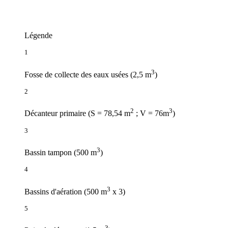
Légende
1
3
Fosse de collecte des eaux usées (2,5 m
)
2
2
3
Décanteur primaire (S = 78,54 m
; V = 76m
)
3
3
Bassin tampon (500 m
)
4
3
Bassins d'aération (500 m
x 3)
5
3