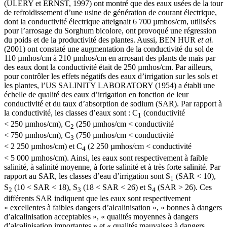
(ULERY et ERNST, 1997) ont montré que des eaux usées de la tour
de refroidissement d’une usine de génération de courant électrique,
dont la conductivité électrique atteignait 6 700 µmhos/cm, utilisées
pour l’arrosage du Sorghum bicolore, ont provoqué une régression
du poids et de la productivité des plantes. Aussi, BEN HUR
et al.
(2001) ont constaté une augmentation de la conductivité du sol de
110 µmhos/cm à 210 µmhos/cm en arrosant des plants de maïs par
des eaux dont la conductivité était de 250 µmhos/cm. Par ailleurs,
pour contrôler les effets négatifs des eaux d’irrigation sur les sols et
les plantes, l’US SALINITY LABORATORY (1954) a établi une
échelle de qualité des eaux d’irrigation en fonction de leur
conductivité et du taux d’absorption de sodium (SAR). Par rapport à
la conductivité, les classes d’eaux sont : C
(conductivité
1
< 250 µmhos/cm), C
(250 µmhos/cm < conductivité
2
< 750 µmhos/cm), C
(750 µmhos/cm < conductivité
3
< 2 250 µmhos/cm) et C
(2 250 µmhos/cm < conductivité
4
< 5 000 µmhos/cm). Ainsi, les eaux sont respectivement à faible
salinité, à salinité moyenne, à forte salinité et à très forte salinité. Par
rapport au SAR, les classes d’eau d’irrigation sont S
(SAR < 10),
1
S
(10 < SAR < 18), S
(18 < SAR < 26) et S
(SAR > 26). Ces
2
3
4
différents SAR indiquent que les eaux sont respectivement
« excellentes à faibles dangers d’alcalinisation », « bonnes à dangers
d’alcalinisation acceptables », « qualités moyennes à dangers
d’alcalinisation importantes » et « qualités mauvaises à dangers