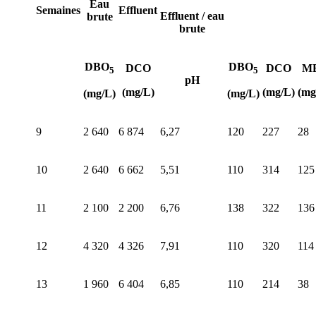
Eau
Semaines
Effluent
Effluent / eau
brute
brute
DBO
DBO
DCO
DCO
M
5
5
pH
(mg/L)
(mg/L)
(mg
(mg/L)
(mg/L)
9
2 640
6 874
6,27
120
227
28
10
2 640
6 662
5,51
110
314
125
11
2 100
2 200
6,76
138
322
136
12
4 320
4 326
7,91
110
320
114
13
1 960
6 404
6,85
110
214
38