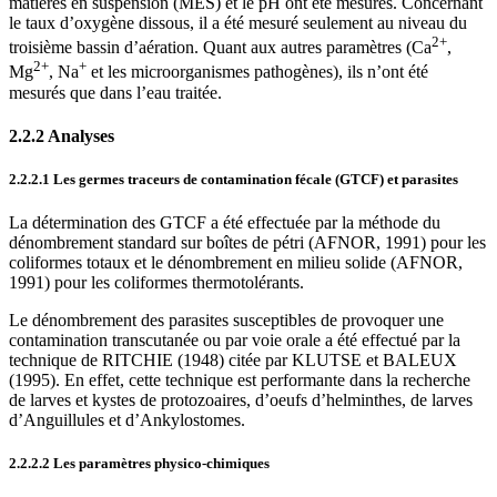
matières en suspension (MES) et le pH ont été mesurés. Concernant
le taux d’oxygène dissous, il a été mesuré seulement au niveau du
2+
troisième bassin d’aération. Quant aux autres paramètres (Ca
,
2+
+
Mg
, Na
et les microorganismes pathogènes), ils n’ont été
mesurés que dans l’eau traitée.
2.2.2 Analyses
2.2.2.1 Les germes traceurs de contamination fécale (GTCF) et parasites
La détermination des GTCF a été effectuée par la méthode du
dénombrement standard sur boîtes de pétri (AFNOR, 1991) pour les
coliformes totaux et le dénombrement en milieu solide (AFNOR,
1991) pour les coliformes thermotolérants.
Le dénombrement des parasites susceptibles de provoquer une
contamination transcutanée ou par voie orale a été effectué par la
technique de RITCHIE (1948) citée par KLUTSE et BALEUX
(1995). En effet, cette technique est performante dans la recherche
de larves et kystes de protozoaires, d’oeufs d’helminthes, de larves
d’Anguillules et d’Ankylostomes.
2.2.2.2 Les paramètres physico-chimiques