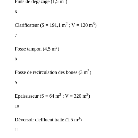
Puits de dégazage (1,5 m
)
6
2
3
Clarificateur (S = 191,1 m
; V = 120 m
)
7
3
Fosse tampon (4,5 m
)
8
3
Fosse de recirculation des boues (3 m
)
9
2
3
Epaississeur (S = 64 m
; V = 320 m
)
10
3
Déversoir d'effluent traité (1,5 m
)
11