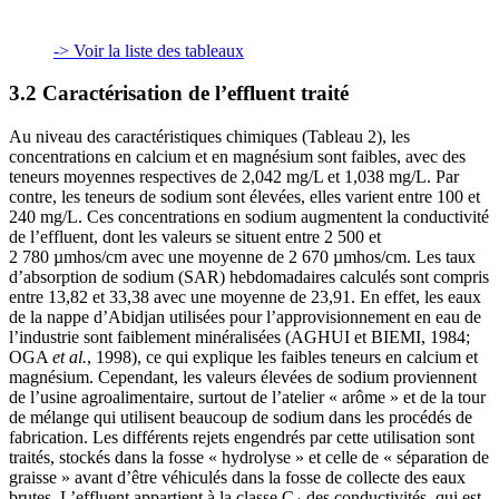
-> Voir la liste des tableaux
3.2 Caractérisation de l’effluent traité
Au niveau des caractéristiques chimiques (Tableau 2), les
concentrations en calcium et en magnésium sont faibles, avec des
teneurs moyennes respectives de 2,042 mg/L et 1,038 mg/L. Par
contre, les teneurs de sodium sont élevées, elles varient entre 100 et
240 mg/L. Ces concentrations en sodium augmentent la conductivité
de l’effluent, dont les valeurs se situent entre 2 500 et
2 780 µmhos/cm avec une moyenne de 2 670 µmhos/cm. Les taux
d’absorption de sodium (SAR) hebdomadaires calculés sont compris
entre 13,82 et 33,38 avec une moyenne de 23,91. En effet, les eaux
de la nappe d’Abidjan utilisées pour l’approvisionnement en eau de
l’industrie sont faiblement minéralisées (AGHUI et BIEMI, 1984;
OGA
et al.
, 1998), ce qui explique les faibles teneurs en calcium et
magnésium. Cependant, les valeurs élevées de sodium proviennent
de l’usine agroalimentaire, surtout de l’atelier « arôme » et de la tour
de mélange qui utilisent beaucoup de sodium dans les procédés de
fabrication. Les différents rejets engendrés par cette utilisation sont
traités, stockés dans la fosse « hydrolyse » et celle de « séparation de
graisse » avant d’être véhiculés dans la fosse de collecte des eaux
brutes. L’effluent appartient à la classe C
des conductivités, qui est