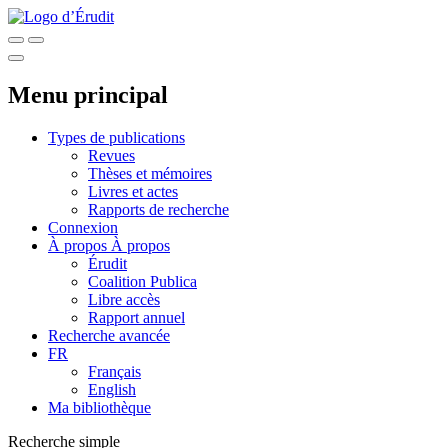
Menu principal
Types de publications
Revues
Thèses et mémoires
Livres et actes
Rapports de recherche
Connexion
À propos
À propos
Érudit
Coalition Publica
Libre accès
Rapport annuel
Recherche avancée
FR
Français
English
Ma bibliothèque
Recherche simple