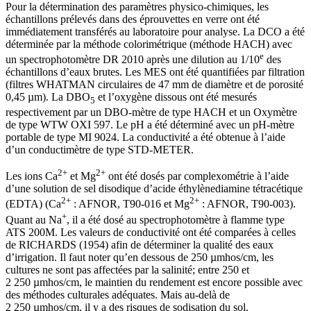
Pour la détermination des paramètres physico-chimiques, les
échantillons prélevés dans des éprouvettes en verre ont été
immédiatement transférés au laboratoire pour analyse. La DCO a été
déterminée par la méthode colorimétrique (méthode HACH) avec
e
un spectrophotomètre DR 2010 après une dilution au 1/10
des
échantillons d’eaux brutes. Les MES ont été quantifiées par filtration
(filtres WHATMAN circulaires de 47 mm de diamètre et de porosité
0,45 µm). La DBO
et l’oxygène dissous ont été mesurés
5
respectivement par un DBO-mètre de type HACH et un Oxymètre
de type WTW OXI 597. Le pH a été déterminé avec un pH-mètre
portable de type MI 9024. La conductivité a été obtenue à l’aide
d’un conductimètre de type STD-METER.
2+
2+
Les ions Ca
et Mg
ont été dosés par complexométrie à l’aide
d’une solution de sel disodique d’acide éthylènediamine tétracétique
2+
2+
(EDTA) (Ca
: AFNOR, T90-016 et Mg
: AFNOR, T90-003).
+
Quant au Na
, il a été dosé au spectrophotomètre à flamme type
ATS 200M. Les valeurs de conductivité ont été comparées à celles
de RICHARDS (1954) afin de déterminer la qualité des eaux
d’irrigation. Il faut noter qu’en dessous de 250 µmhos/cm, les
cultures ne sont pas affectées par la salinité; entre 250 et
2 250 µmhos/cm, le maintien du rendement est encore possible avec
des méthodes culturales adéquates. Mais au-delà de
2 250 µmhos/cm, il y a des risques de sodisation du sol.