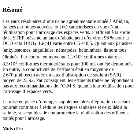
Résumé
Les eaux résiduaires d’une usine agroalimentaire située à Abidjan,
traitées par boues activées, ont été caractérisées en vue d’une
réutilisation pour l’arrosage des espaces verts. L’effluent à la sortie
de la STEP présente un taux d’abattement d’environ 96 % pour la
DCO et la DBO
. Le pH varie entre 6,5 et 8,5. Quant aux parasites
5
(ankylostomes, anguillules, nématodes, helminthes), ils sont tous
6
éliminés. Par contre, en moyenne 1,2•10
coliformes totaux et
3
8,3•10
coliformes thermotolérants pour 100 mL ont été dénombrés.
En outre, la conductivité de l’effluent était en moyenne de
2 670 µmhos/cm avec un taux d’absorption de sodium (SAR)
moyen de 23,92. Par conséquent, les effluents traités ne répondaient
pas aux recommandations de l’O.M.S. quant à leur réutilisation pour
l’arrosage d’espaces verts.
La mise en place d’ouvrages supplémentaires d’épuration des eaux
pourrait contribuer à réduire les risques sanitaires et ceux liés à la
salinité, susceptibles de compromettre la réutilisation des effluents
traités pour l’arrosage.
Mots clés: