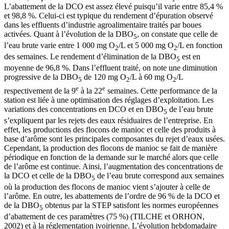
L’abattement de la DCO est assez élevé puisqu’il varie entre 85,4 %
et 98,8 %. Celui-ci est typique du rendement d’épuration observé
dans les effluents d’industrie agroalimentaire traités par boues
activées. Quant à l’évolution de la DBO
, on constate que celle de
5
l’eau brute varie entre 1 000 mg O
/L et 5 000 mg O
/L en fonction
2
2
des semaines. Le rendement d’élimination de la DBO
est en
5
moyenne de 96,8 %. Dans l’effluent traité, on note une diminution
progressive de la DBO
de 120 mg O
/L à 60 mg O
/L
5
2
2
e
e
respectivement de la 9
à la 22
semaines. Cette performance de la
station est liée à une optimisation des réglages d’exploitation. Les
variations des concentrations en DCO et en DBO
de l’eau brute
5
s’expliquent par les rejets des eaux résiduaires de l’entreprise. En
effet, les productions des flocons de manioc et celle des produits à
base d’arôme sont les principales composantes du rejet d’eaux usées.
Cependant, la production des flocons de manioc se fait de manière
périodique en fonction de la demande sur le marché alors que celle
de l’arôme est continue. Ainsi, l’augmentation des concentrations de
la DCO et celle de la DBO
de l’eau brute correspond aux semaines
5
où la production des flocons de manioc vient s’ajouter à celle de
l’arôme. En outre, les abattements de l’ordre de 96 % de la DCO et
de la DBO
obtenus par la STEP satisfont les normes européennes
5
d’abattement de ces paramètres (75 %) (TILCHE et ORHON,
2002) et à la réglementation ivoirienne. L’évolution hebdomadaire