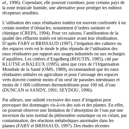
al.
, 1996). Cependant, elle pourrait constituer, pour certains pays de
la zone tropicale humide, une alternative pour protéger les milieux
récepteurs sensibles.
L’utilisation des eaux résiduaires traitées est souvent confrontée à un
certain nombre d’obstacles, notamment d’ordres sanitaire et
chimique (CREPA, 1994). Pour ces raisons, l’amélioration de la
qualité des effluents traités est nécessaire avant leur réutilisation.
D’après FABY et BRISSAUD (1997), l’irrigation des cultures ou
des espaces verts est le mode le plus répandu de l’utilisation des
eaux résiduaires par rapport aux usages industriels ou aux recharges
d’aquifères. Les critères d’Engelberg (BOUTIN, 1985), cité par
KLUTSE et BALEUX (1995), ainsi que ceux de l’Organisation
Mondiale de la Santé (OMS, 1989), recommandent que les eaux
résiduaires utilisées en agriculture et pour l’arrosage des espaces
verts doivent contenir moins d’un oeuf de parasites intestinaux et
moins de 1 000 coliformes thermotolérants pour 100 mL d’eau
(DUNCAN et SANDY, 1991; SEYDOU, 1996).
Par ailleurs, une salinité excessive des eaux d’irrigation peut
provoquer des dommages vis‑à‑vis des sols et des plantes. En effet,
on pourrait observer une limitation de l’absorption de l’eau par une
inversion du sens normal du phénomène osmotique ou en créant, par
contamination, des réactions métaboliques anormales dans les
plantes (FABY et BRISSAUD, 1997). Des études récentes