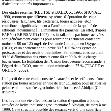
d’alcalinisation très importantes ».
Des études récentes (KLUTSE et BALEUX, 1995; SHUVAL,
1990) montrent que différents systèmes d’épuration des eaux
résiduaires (lagunage, lits bactériens, boues activées, etc.)
contribuent significativement à l’amélioration de la qualité des
effluents, notamment à l’élimination des parasites. En effet, d’après
FABY et BRISSAUD (1997), les installations par boues activées
sont généralement conçues pour fournir des effluents contenant
moins de 90 ou 125 mg/L de Demande Chimique en Oxygène
(DCO) et un abattement de l’ordre 80 à 100 % des kystes de
protozoaires et des oeufs d’helminthes. Par ailleurs, elles assurent
99 % d’élimination des virus et entre 60 et 90 % de la charge
bactérienne. La législation de l’Union Européenne recommande, à
l’égard de la DCO, une réduction minimale de 75 % (TILCHE et
ORHON, 2002).
L’objectif de cette étude consiste à caractériser les effluents d’une
station par boues activées en vue de leur utilisation pour irriguer les
pelouses d’une société agro-industrielle localisée à Abidjan (Côte
d’Ivoire).
Les travaux ont été effectués sur la station d’épuration à boues
activées de ladite industrie agroalimentaire à Abidjan, de mars à mai
1999. Cette structure possède des espaces verts d’une superficie