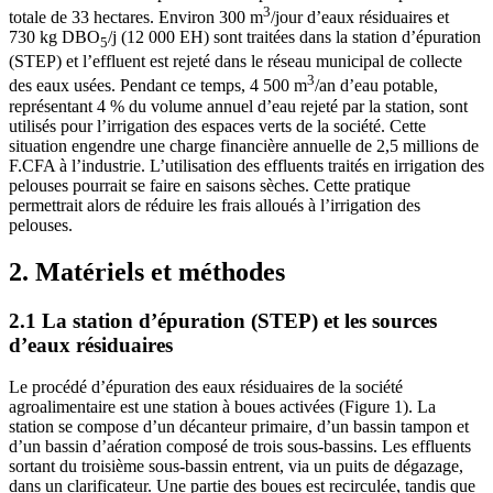
3
totale de 33 hectares. Environ 300 m
/jour d’eaux résiduaires et
730 kg DBO
/j (12 000 EH) sont traitées dans la station d’épuration
5
(STEP) et l’effluent est rejeté dans le réseau municipal de collecte
3
des eaux usées. Pendant ce temps, 4 500 m
/an d’eau potable,
représentant 4 % du volume annuel d’eau rejeté par la station, sont
utilisés pour l’irrigation des espaces verts de la société. Cette
situation engendre une charge financière annuelle de 2,5 millions de
F.CFA à l’industrie. L’utilisation des effluents traités en irrigation des
pelouses pourrait se faire en saisons sèches. Cette pratique
permettrait alors de réduire les frais alloués à l’irrigation des
pelouses.
2. Matériels et méthodes
2.1 La station d’épuration (STEP) et les sources
d’eaux résiduaires
Le procédé d’épuration des eaux résiduaires de la société
agroalimentaire est une station à boues activées (Figure 1). La
station se compose d’un décanteur primaire, d’un bassin tampon et
d’un bassin d’aération composé de trois sous‑bassins. Les effluents
sortant du troisième sous‑bassin entrent, via un puits de dégazage,
dans un clarificateur. Une partie des boues est recirculée, tandis que