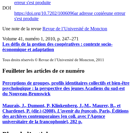
erreur s'est produite
DOI
https://doi.org/10.7202/1006096ar
adresse copiée
une erreur
s'est produite
Une note de la revue
Revue de l’Université de Moncton
Volume 41, numéro 1, 2010
, p. 247–271
Les défis de la gestion des coopératives : contexte socio-
économique et adaptation
Tous droits réservés © Revue de l’Université de Moncton, 2011
Feuilleter les articles de ce numéro
Perceptions de groupes, profils identitaires collectifs et bien-être
psychologique : la perspective des jeunes Acadiens du sud-est
du Nouveau-Brunswick
Maurais, J., Dumont, P, Klinkenberg, J.-M., Maurer, B., et
Chardenet, P. (dir.) (2008).
L’avenir du français
, Paris, Éditions
des archives contemporaines [en coll. avec l’Agence
universitaire de la francophonie], 282 p.