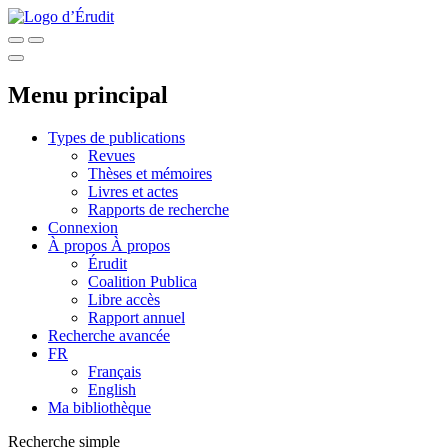
Menu principal
Types de publications
Revues
Thèses et mémoires
Livres et actes
Rapports de recherche
Connexion
À propos
À propos
Érudit
Coalition Publica
Libre accès
Rapport annuel
Recherche avancée
FR
Français
English
Ma bibliothèque
Recherche simple