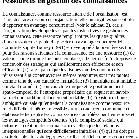
ressources en gestion des connaissances
La connaissance, comme ressource interne de l’organisation, est
l’une des rares ressources organisationnelles intangibles susceptibles
d’apporter un avantage concurrentiel (voir le tableau 2), car, si
l’organisation développe les capacités distinctives de gestion des
connaissances, cette ressource remplit toutes les quatre qualités
d’une ressource capable d’apporter un avantage concurrentiel,
comme le stipule Barney (1991) et développé à la première section,
pour des raisons suivantes : la connaissance est une ressource (1) de
valeur : parce qu’une fois mise en place, elle permet à l’entreprise de
concevoir des stratégies qui amélioreront son efficience et son
efficacité; (2) rare : parce que les risques que les concurrents
réussissent à la copier avec les mêmes ressources sont très faibles
compte tenu de son caractère immatériel; (3) imparfaitement imitable
car étant donné : (a) son caractère unique et le positionnement
spatio-temporel de l’entreprise propriétaire qui requiert un savoir-
faire et une tradition difficilement imitable, (b) l’existence d’une
ambiguïté causale qu’entretient la connaissance comme ressource
rend difficile et même impossible qu’un concurrent comprenne et
établisse le lien entre les connaissances contrôlées par l’entreprise et
les avantages compétitifs obtenus (c) la complexité sociale qui
entoure la création des connaissances telles que les relations
interpersonnelles qui sont difficilement imitables; (4) qui ne doit pas
avoir de substituts stratégiques : car il est difficile que les concurrents