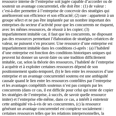
ressource interne de l’entreprise soit jugée capable d’accorder ou de
soutenir un avantage concurrentiel, elle doit être : (1) de valeur :
c’est-à-dire permettre à l’entreprise de concevoir des stratégies qui
amélioreront son efficience et son efficacité; (2) rare : appartenir à un
groupe sélect et ne pas être implantée par un nombre important des
entreprises du secteur d’activité pour que les concurrents ne risquent,
avec les mêmes ressources, de réussir à les copier; (3)
imparfaitement imitable car, il faut que les concurrents, ne disposant
pas des ressources permettant l’élaboration de stratégies créatrices de
valeur, ne puissent s’en procurer. Une ressource d’une entreprise est
imparfaitement imitable dans les conditions ci-après : (a) l’habileté
d’une entreprise est fonction des conditions historiques uniques qui
peuvent lui donner un savoir-faire ou une tradition difficilement
imitable, car, selon la théorie des ressources, l’habileté de l’entreprise
à acquérir et à exploiter certaines ressources dépend de son
positionnement spatio-temporel, (b) le lien entre les ressources d’une
entreprise et un avantage concurrentiel soutenu est une ambiguïté
causale quand le lien entre les ressources contrôlées par l’entreprise
et les avantages compétitifs soutenus n’est pas compris par les
concurrents (dans ce cas, il est difficile pour celui qui tente de copier
les stratégies de l’entreprise, à succès, de savoir quelle ressource
imiter) et l’entreprise elle-même, dans ce cas, a intérêt à entretenir
cette ambiguïté vis-à-vis de ses concurrentes, (c) la ressource
générant un avantage concurrentiel est complexe socialement :
certaines ressources telles que les relations interpersonnelles, la