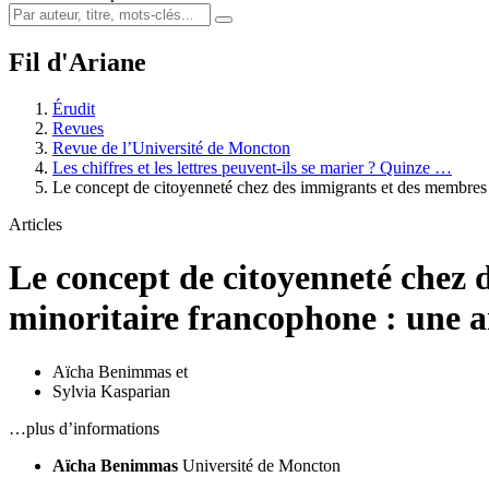
Fil d'Ariane
Érudit
Revues
Revue de l’Université de Moncton
Les chiffres et les lettres peuvent-ils se marier ? Quinze …
Le concept de citoyenneté chez des immigrants et des membre
Articles
Le concept de citoyenneté chez d
minoritaire francophone : une an
Aïcha Benimmas
et
Sylvia Kasparian
…plus d’informations
Aïcha Benimmas
Université de Moncton