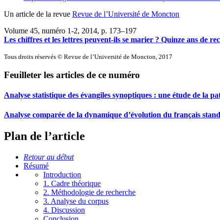
Un article de la revue
Revue de l’Université de Moncton
Volume 45, numéro 1-2, 2014
, p. 173–197
Les chiffres et les lettres peuvent-ils se marier ? Quinze ans de 
Tous droits réservés © Revue de l’Université de Moncton, 2017
Feuilleter les articles de ce numéro
Analyse statistique des évangiles synoptiques : une étude de la pa
Analyse comparée de la dynamique d’évolution du français stan
Plan de l’article
Retour au début
Résumé
Introduction
1. Cadre théorique
2. Méthodologie de recherche
3. Analyse du corpus
4. Discussion
Conclusion