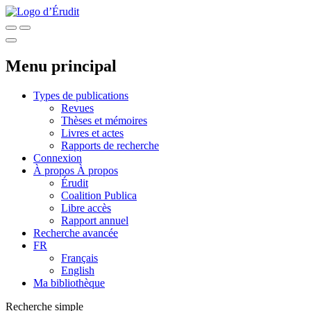
Menu principal
Types de publications
Revues
Thèses et mémoires
Livres et actes
Rapports de recherche
Connexion
À propos
À propos
Érudit
Coalition Publica
Libre accès
Rapport annuel
Recherche avancée
FR
Français
English
Ma bibliothèque
Recherche simple