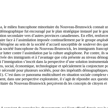
da, le milieu francophone minoritaire du Nouveau-Brunswick connait une
t démographique fut encouragé par le plan stratégique instauré par le 
ration secondaire vers d’autres provinces canadiennes. En effet, renforce
aire face à l’assimilation imposée continuellement par le groupe
anglod
hétérogène au sein de la société d’accueil susceptible de soulever des que
 société francophone du Nouveau-Brunswick, les immigrants francophones
lutter contre l’assimilation par la culture anglophone. Par contre, ils s
arrivée des immigrants et à l’avantage que cela présente au niveau démogr
’immigration s’inscrit dans la perspective d’une solution instrumentale 
ans, social, économique, technologique et spécialement la conjoncture po
e nécessité pour plusieurs sociétés, pour des impératifs démographiques
1). C’est dans ce panorama multiculturel en situation sociale complexe
ment, dans une perspective exploratoire, il s’agit de répondre aux quest
ritaire du Nouveau-Brunswick perçoivent-ils les concepts de citoyen et d