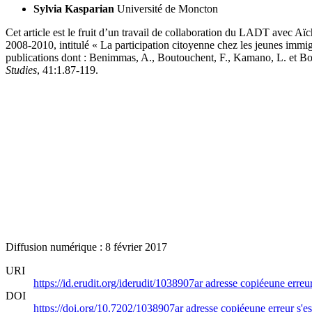
Sylvia Kasparian
Université de Moncton
Cet article est le fruit d’un travail de collaboration du LADT avec A
2008-2010, intitulé « La participation citoyenne chez les jeunes immig
publications dont : Benimmas, A., Boutouchent, F., Kamano, L. et B
Studies
, 41:1.87-119.
Diffusion numérique : 8 février 2017
URI
https://id.erudit.org/iderudit/1038907ar
adresse copiée
une erreur
DOI
https://doi.org/10.7202/1038907ar
adresse copiée
une erreur s'es