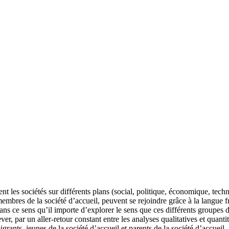
 les sociétés sur différents plans (social, politique, économique, techn
bres de la société d’accueil, peuvent se rejoindre grâce à la langue fran
’est dans ce sens qu’il importe d’explorer le sens que ces différents group
lever, par un aller-retour constant entre les analyses qualitatives et quan
rants, jeunes de la société d’accueil et parents de la société d’accueil.