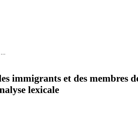
s …
es immigrants et des membres de 
alyse lexicale