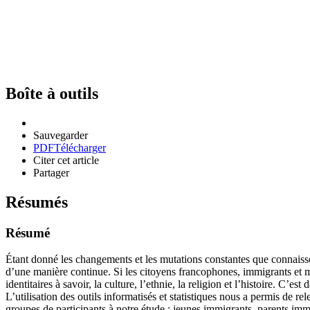
Boîte à outils
Sauvegarder
PDF
Télécharger
Citer cet article
Partager
Résumés
Résumé
Étant donné les changements et les mutations constantes que connaissent
d’une manière continue. Si les citoyens francophones, immigrants et mem
identitaires à savoir, la culture, l’ethnie, la religion et l’histoire. C
L’utilisation des outils informatisés et statistiques nous a permis de re
groupes de participants à notre étude : jeunes immigrants, parents immig