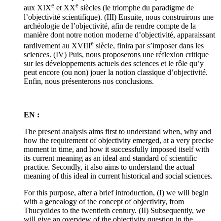
e
e
aux XIX
et XX
siècles (le triomphe du paradigme de
l’objectivité scientifique). (III) Ensuite, nous construirons une
archéologie de l’objectivité, afin de rendre compte de la
manière dont notre notion moderne d’objectivité, apparaissant
e
tardivement au XVIII
siècle, finira par s’imposer dans les
sciences. (IV) Puis, nous proposerons une réflexion critique
sur les développements actuels des sciences et le rôle qu’y
peut encore (ou non) jouer la notion classique d’objectivité.
Enfin, nous présenterons nos conclusions.
EN :
The present analysis aims first to understand when, why and
how the requirement of objectivity emerged, at a very precise
moment in time, and how it successfully imposed itself with
its current meaning as an ideal and standard of scientific
practice. Secondly, it also aims to understand the actual
meaning of this ideal in current historical and social sciences.
For this purpose, after a brief introduction, (I) we will begin
with a genealogy of the concept of objectivity, from
Thucydides to the twentieth century. (II) Subsequently, we
will give an overview of the objectivity question in the