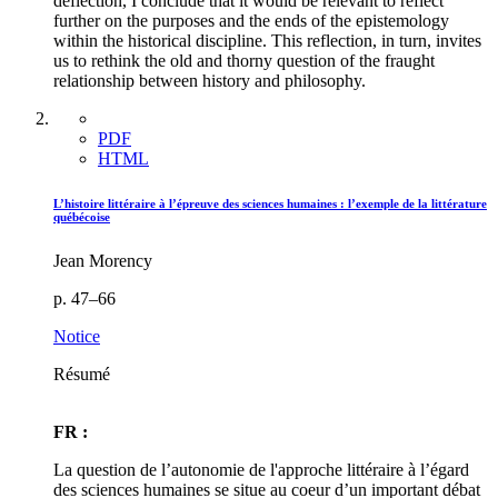
deflection, I conclude that it would be relevant to reflect
further on the purposes and the ends of the epistemology
within the historical discipline. This reflection, in turn, invites
us to rethink the old and thorny question of the fraught
relationship between history and philosophy.
PDF
HTML
L’histoire littéraire à l’épreuve des sciences humaines : l’exemple de la littérature
québécoise
Jean Morency
p. 47–66
Notice
Résumé
FR :
La question de l’autonomie de l'approche littéraire à l’égard
des sciences humaines se situe au coeur d’un important débat