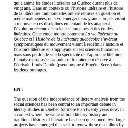
qui a animé les études littéraires au Québec durant plus de
vingt ans. Dans un contexte où l’histoire littéraire et l’histoire
de la littérature traditionnelles ont été remises en question et
même malmenées, on a vu émerger deux grands projets visant
à renouveler ces disciplines en tentant de les adapter à
l’évolution récente des sciences humaines et des études
littéraires. Cette étude montre comment
La vie littéraire au
Québec
et l’
Histoire de la littérature québécoise
s’avèrent
symptomatiques du mouvement visant à redéfinir l’histoire et
l’histoire littéraire en s’appuyant sur les sciences humaines,
mais sans perdre de vue la spécificité de l’approche littéraire.
L’analyse proposée s'appuie sur le traitement réservé à
l’écrivain Louis Dantin (pseudonyme d’Eugène Seers) dans
les deux ouvrages.
EN :
The question of the independence of literary analysis from the
social sciences has been central to an important debate in
literary studies in Quebec for more than twenty years now. In
a context where the value of both literary history and
traditional history of litterature has been questioned, two large
projects have emerged that seek to renew these disciplines by