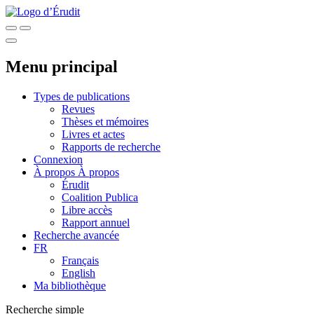
Menu principal
Types de publications
Revues
Thèses et mémoires
Livres et actes
Rapports de recherche
Connexion
À propos
À propos
Érudit
Coalition Publica
Libre accès
Rapport annuel
Recherche avancée
FR
Français
English
Ma bibliothèque
Recherche simple