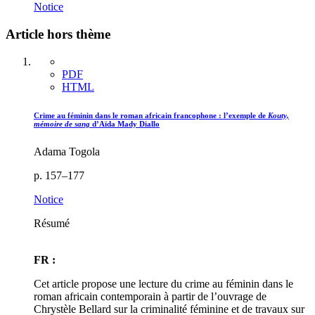
Notice
Article hors thème
PDF
HTML
Crime au féminin dans le roman africain francophone : l’exemple de
Kouty,
mémoire de sang
d’Aïda Mady Diallo
Adama Togola
p. 157–177
Notice
Résumé
FR :
Cet article propose une lecture du crime au féminin dans le
roman africain contemporain à partir de l’ouvrage de
Chrystèle Bellard sur la criminalité féminine et de travaux sur