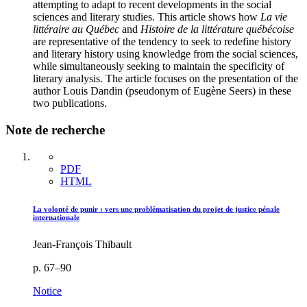
attempting to adapt to recent developments in the social
sciences and literary studies. This article shows how
La vie
littéraire au Québec
and
Histoire de la littérature québécoise
are representative of the tendency to seek to redefine history
and literary history using knowledge from the social sciences,
while simultaneously seeking to maintain the specificity of
literary analysis. The article focuses on the presentation of the
author Louis Dandin (pseudonym of Eugène Seers) in these
two publications.
Note de recherche
PDF
HTML
La volonté de punir : vers une problématisation du projet de justice pénale
internationale
Jean-François Thibault
p. 67–90
Notice