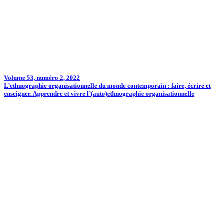
Volume 53, numéro 2, 2022
L’ethnographie organisationnelle du monde contemporain : faire, écrire et
enseigner. Apprendre et vivre l’(auto)ethnographie organisationnelle