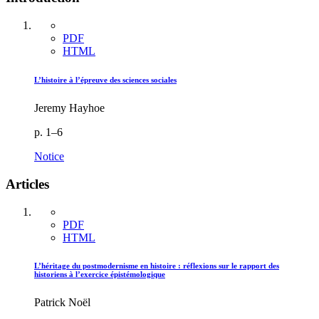
PDF
HTML
L’histoire à l’épreuve des sciences sociales
Jeremy Hayhoe
p. 1–6
Notice
Articles
PDF
HTML
L’héritage du postmodernisme en histoire : réflexions sur le rapport des
historiens à l’exercice épistémologique
Patrick Noël