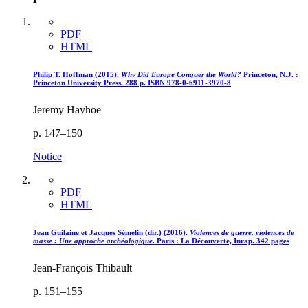
PDF
HTML
Philip T. Hoffman (2015).
Why Did Europe Conquer the World?
Princeton, N.J. :
Princeton University Press. 288 p. ISBN 978-0-6911-3970-8
Jeremy Hayhoe
p. 147–150
Notice
PDF
HTML
Jean Guilaine et Jacques Sémelin (dir.) (2016).
Violences de guerre, violences de
masse : Une approche archéologique
. Paris : La Découverte, Inrap. 342 pages
Jean-François Thibault
p. 151–155