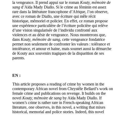
la vengeance. Il prend appui sur le roman
Kouty, mémoire de
sang
d’Aïda Mady Diallo. Si le crime au féminin est assez
rare dans la littérature francophone d’Afrique, l’on observe,
avec ce roman de Diallo, une écriture qui mêle récit
historique, mémoriel et policier. En effet, ce roman propose
une expérience particulière de l’écriture policière qui relève
d’une vision singularisée de l’individu confronté aux
violences et au désir de vengeance. Nous montrerons que,
dans
Kouty, mémoire de sang
, cette vengeance fondatrice
permet non seulement de confronter les valeurs : tolérance et
intolérance, et amour et haine, mais soumet aussi la démarche
de Kouty aux souvenirs tragiques de la disparition de ses
parents.
EN :
This article proposes a reading of crime by women in the
contemporary African novel from Chrystèle Bellard’s work on
female crime and publications on revenge. It builds on the
novel
Kouty, mémoire de sang
by Aïda Mady Diallo. If
women’s crime is rather rare in French-speaking African
literature, one observes, in this novel, a writing that mixes
historical, memorial and police stories. Indeed, this novel