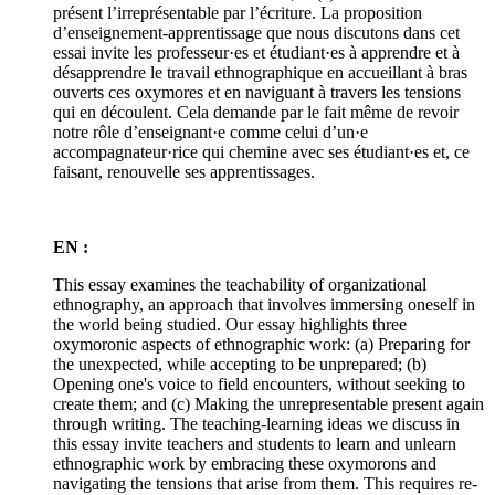
présent l’irreprésentable par l’écriture. La proposition
d’enseignement-apprentissage que nous discutons dans cet
essai invite les professeur·es et étudiant·es à apprendre et à
désapprendre le travail ethnographique en accueillant à bras
ouverts ces oxymores et en naviguant à travers les tensions
qui en découlent. Cela demande par le fait même de revoir
notre rôle d’enseignant·e comme celui d’un·e
accompagnateur·rice qui chemine avec ses étudiant·es et, ce
faisant, renouvelle ses apprentissages.
EN :
This essay examines the teachability of organizational
ethnography, an approach that involves immersing oneself in
the world being studied. Our essay highlights three
oxymoronic aspects of ethnographic work: (a) Preparing for
the unexpected, while accepting to be unprepared; (b)
Opening one's voice to field encounters, without seeking to
create them; and (c) Making the unrepresentable present again
through writing. The teaching-learning ideas we discuss in
this essay invite teachers and students to learn and unlearn
ethnographic work by embracing these oxymorons and
navigating the tensions that arise from them. This requires re-