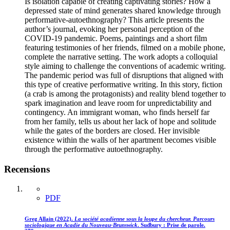
Is isolation capable of creating captivating stories? How a
depressed state of mind generates shared knowledge through
performative-autoethnography? This article presents the
author’s journal, evoking her personal perception of the
COVID-19 pandemic. Poems, paintings and a short film
featuring testimonies of her friends, filmed on a mobile phone,
complete the narrative setting. The work adopts a colloquial
style aiming to challenge the conventions of academic writing.
The pandemic period was full of disruptions that aligned with
this type of creative performative writing. In this story, fiction
(a crab is among the protagonists) and reality blend together to
spark imagination and leave room for unpredictability and
contingency. An immigrant woman, who finds herself far
from her family, tells us about her lack of hope and solitude
while the gates of the borders are closed. Her invisible
existence within the walls of her apartment becomes visible
through the performative autoethnography.
Recensions
PDF
Greg Allain (2022).
La société acadienne sous la loupe du chercheur. Parcours
sociologique en Acadie du Nouveau‑Brunswick
. Sudbury : Prise de parole.