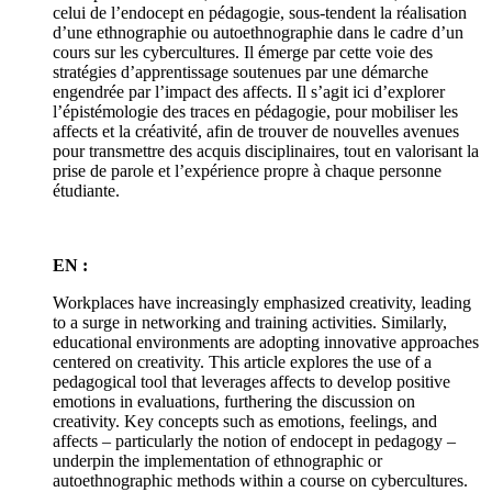
celui de l’endocept en pédagogie, sous-tendent la réalisation
d’une ethnographie ou autoethnographie dans le cadre d’un
cours sur les cybercultures. Il émerge par cette voie des
stratégies d’apprentissage soutenues par une démarche
engendrée par l’impact des affects. Il s’agit ici d’explorer
l’épistémologie des traces en pédagogie, pour mobiliser les
affects et la créativité, afin de trouver de nouvelles avenues
pour transmettre des acquis disciplinaires, tout en valorisant la
prise de parole et l’expérience propre à chaque personne
étudiante.
EN :
Workplaces have increasingly emphasized creativity, leading
to a surge in networking and training activities. Similarly,
educational environments are adopting innovative approaches
centered on creativity. This article explores the use of a
pedagogical tool that leverages affects to develop positive
emotions in evaluations, furthering the discussion on
creativity. Key concepts such as emotions, feelings, and
affects – particularly the notion of endocept in pedagogy –
underpin the implementation of ethnographic or
autoethnographic methods within a course on cybercultures.