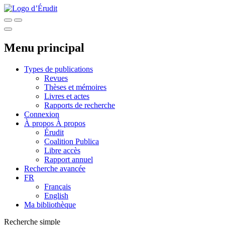
Menu principal
Types de publications
Revues
Thèses et mémoires
Livres et actes
Rapports de recherche
Connexion
À propos
À propos
Érudit
Coalition Publica
Libre accès
Rapport annuel
Recherche avancée
FR
Français
English
Ma bibliothèque
Recherche simple