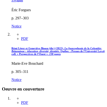
379 pages
Éric Forgues
p. 297–303
Notice
PDF
Rémi Léger et Geneviève Bisson (dir.) (2022).
La francophonie de la Colombie-
Britannique
: é
ducation, diversité, identités.
Québec : Presses de l’Université Laval,
coll. « Perspectives de l’Ouest ». 230 pages
Marie-Eve Bouchard
p. 305–311
Notice
Oeuvre en couverture
PDF