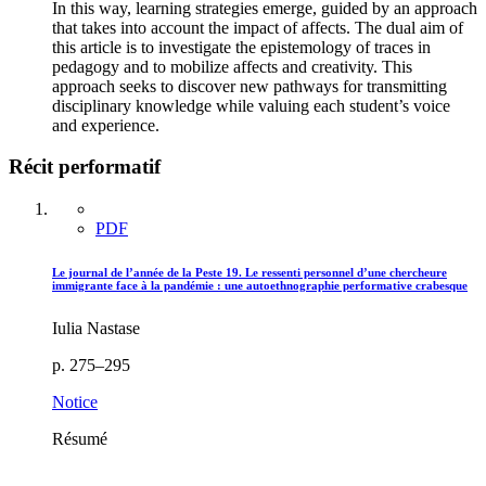
In this way, learning strategies emerge, guided by an approach
that takes into account the impact of affects. The dual aim of
this article is to investigate the epistemology of traces in
pedagogy and to mobilize affects and creativity. This
approach seeks to discover new pathways for transmitting
disciplinary knowledge while valuing each student’s voice
and experience.
Récit performatif
PDF
Le journal de l’année de la Peste 19. Le ressenti personnel d’une chercheure
immigrante face à la pandémie : une autoethnographie performative crabesque
Iulia Nastase
p. 275–295
Notice
Résumé