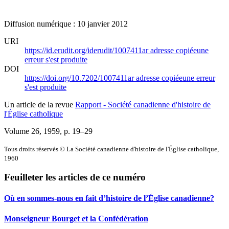
Diffusion numérique : 10 janvier 2012
URI
https://id.erudit.org/iderudit/1007411ar
adresse copiée
une
erreur s'est produite
DOI
https://doi.org/10.7202/1007411ar
adresse copiée
une erreur
s'est produite
Un article de la revue
Rapport - Société canadienne d'histoire de
l'Église catholique
Volume 26, 1959
, p. 19–29
Tous droits réservés © La Société canadienne d'histoire de l'Église catholique,
1960
Feuilleter les articles de ce numéro
Où en sommes-nous en fait d’histoire de l’Église canadienne?
Monseigneur Bourget et la Confédération