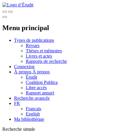
Menu principal
Types de publications
Revues
Thèses et mémoires
Livres et actes
Rapports de recherche
Connexion
À propos
À propos
Érudit
Coalition Publica
Libre accès
Rapport annuel
Recherche avancée
FR
Français
English
Ma bibliothèque
Recherche simple