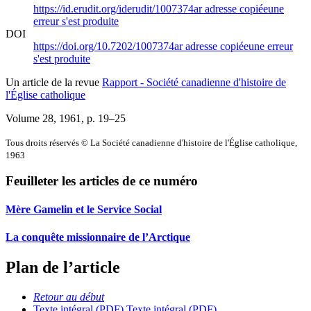
https://id.erudit.org/iderudit/1007374ar
adresse copiée
une
erreur s'est produite
DOI
https://doi.org/10.7202/1007374ar
adresse copiée
une erreur
s'est produite
Un article de la revue
Rapport - Société canadienne d'histoire de
l'Église catholique
Volume 28, 1961
, p. 19–25
Tous droits réservés © La Société canadienne d'histoire de l'Église catholique,
1963
Feuilleter les articles de ce numéro
Mère Gamelin et le Service Social
La conquête missionnaire de l’Arctique
Plan de l’article
Retour au début
Texte intégral (PDF)
Texte intégral (PDF)