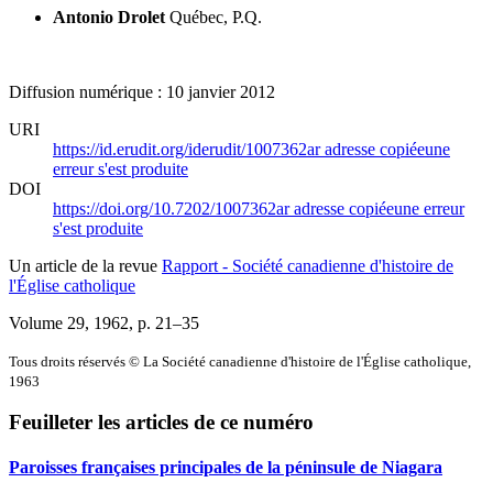
Antonio Drolet
Québec, P.Q.
Diffusion numérique : 10 janvier 2012
URI
https://id.erudit.org/iderudit/1007362ar
adresse copiée
une
erreur s'est produite
DOI
https://doi.org/10.7202/1007362ar
adresse copiée
une erreur
s'est produite
Un article de la revue
Rapport - Société canadienne d'histoire de
l'Église catholique
Volume 29, 1962
, p. 21–35
Tous droits réservés © La Société canadienne d'histoire de l'Église catholique,
1963
Feuilleter les articles de ce numéro
Paroisses françaises principales de la péninsule de Niagara