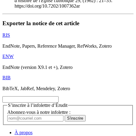
d'histoire de l'Église catholique
29, (1962) : 21–35.
https://doi.org/10.7202/1007362ar
Exporter la notice de cet article
RIS
EndNote, Papers, Reference Manager, RefWorks, Zotero
ENW
EndNote (version X9.1 et +), Zotero
BIB
BibTeX, JabRef, Mendeley, Zotero
S’inscrire à l’infolettre d’Érudit
Abonnez-vous à notre infolettre :
À propos