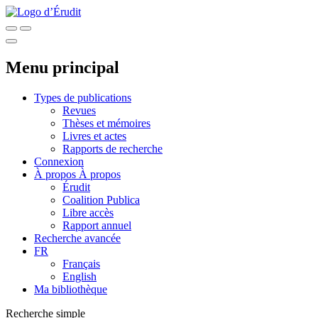
Menu principal
Types de publications
Revues
Thèses et mémoires
Livres et actes
Rapports de recherche
Connexion
À propos
À propos
Érudit
Coalition Publica
Libre accès
Rapport annuel
Recherche avancée
FR
Français
English
Ma bibliothèque
Recherche simple