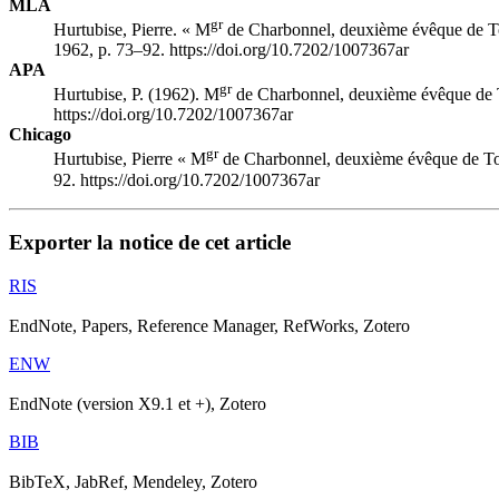
MLA
gr
Hurtubise, Pierre. « M
de Charbonnel, deuxième évêque de T
1962, p. 73–92. https://doi.org/10.7202/1007367ar
APA
gr
Hurtubise, P. (1962). M
de Charbonnel, deuxième évêque de 
https://doi.org/10.7202/1007367ar
Chicago
gr
Hurtubise, Pierre « M
de Charbonnel, deuxième évêque de To
92. https://doi.org/10.7202/1007367ar
Exporter la notice de cet article
RIS
EndNote, Papers, Reference Manager, RefWorks, Zotero
ENW
EndNote (version X9.1 et +), Zotero
BIB
BibTeX, JabRef, Mendeley, Zotero