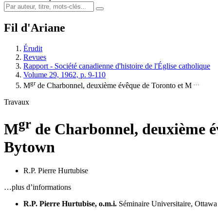
Fil d'Ariane
Érudit
Revues
Rapport - Société canadienne d'histoire de l'Église catholique
Volume 29, 1962, p. 9-110
gr
…
M
de Charbonnel, deuxième évêque de Toronto et M
Travaux
gr
M
de Charbonnel, deuxième é
Bytown
R.P. Pierre Hurtubise
…plus d’informations
R.P. Pierre Hurtubise, o.m.i.
Séminaire Universitaire, Ottawa