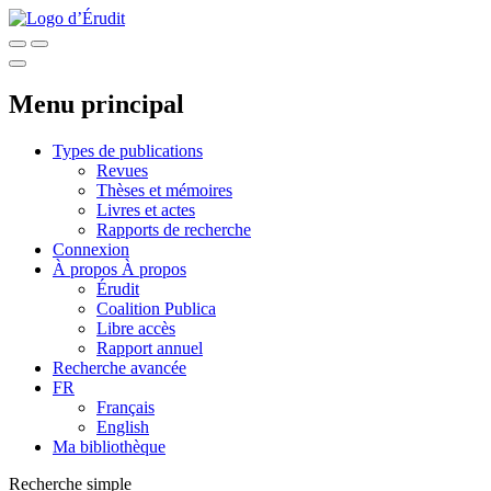
Menu principal
Types de publications
Revues
Thèses et mémoires
Livres et actes
Rapports de recherche
Connexion
À propos
À propos
Érudit
Coalition Publica
Libre accès
Rapport annuel
Recherche avancée
FR
Français
English
Ma bibliothèque
Recherche simple