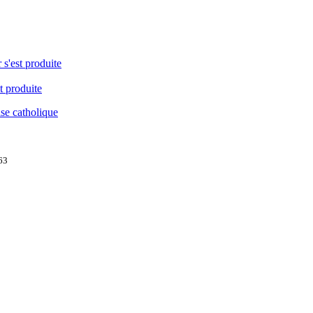
 s'est produite
t produite
ise catholique
963