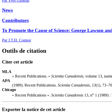
Par Yves Gingras
News
Contributors
To Promote the Cause of Science: George Lawson and
Par J.T.H. Connor
Outils de citation
Citer cet article
MLA
« Recent Publications. »
Scientia Canadensis
, volume 13, numé
APA
(1989). Recent Publications.
Scientia Canadensis
,
13
(1), 73–76
Chicago
o
« Recent Publications ».
Scientia Canadensis
13, n
1 (1989) : 
Exporter la notice de cet article