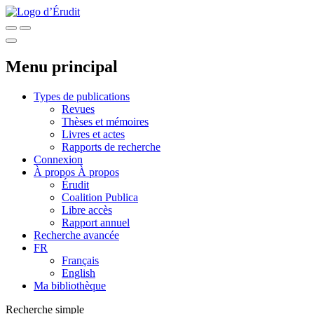
Menu principal
Types de publications
Revues
Thèses et mémoires
Livres et actes
Rapports de recherche
Connexion
À propos
À propos
Érudit
Coalition Publica
Libre accès
Rapport annuel
Recherche avancée
FR
Français
English
Ma bibliothèque
Recherche simple