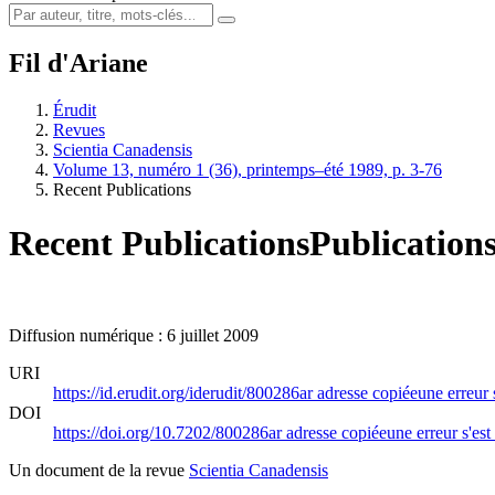
Fil d'Ariane
Érudit
Revues
Scientia Canadensis
Volume 13, numéro 1 (36), printemps–été 1989, p. 3-76
Recent Publications
Recent Publications
Publications
Diffusion numérique : 6 juillet 2009
URI
https://id.erudit.org/iderudit/800286ar
adresse copiée
une erreur 
DOI
https://doi.org/10.7202/800286ar
adresse copiée
une erreur s'est
Un document de la revue
Scientia Canadensis