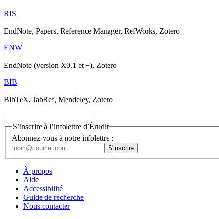
RIS
EndNote, Papers, Reference Manager, RefWorks, Zotero
ENW
EndNote (version X9.1 et +), Zotero
BIB
BibTeX, JabRef, Mendeley, Zotero
S’inscrire à l’infolettre d’Érudit
Abonnez-vous à notre infolettre :
À propos
Aide
Accessibilité
Guide de recherche
Nous contacter