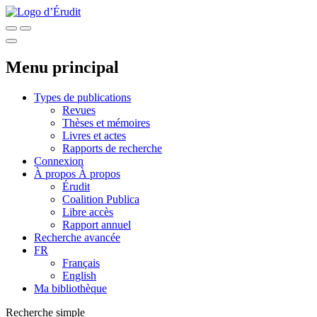
Menu principal
Types de publications
Revues
Thèses et mémoires
Livres et actes
Rapports de recherche
Connexion
À propos
À propos
Érudit
Coalition Publica
Libre accès
Rapport annuel
Recherche avancée
FR
Français
English
Ma bibliothèque
Recherche simple