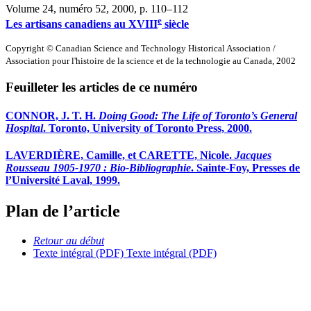
Volume 24, numéro 52, 2000
, p. 110–112
e
Les artisans canadiens au XVIII
siècle
Copyright © Canadian Science and Technology Historical Association /
Association pour l'histoire de la science et de la technologie au Canada, 2002
Feuilleter les articles de ce numéro
CONNOR, J. T. H.
Doing Good: The Life of Toronto’s General
Hospital
. Toronto, University of Toronto Press, 2000.
LAVERDIÈRE, Camille, et CARETTE, Nicole.
Jacques
Rousseau 1905-1970 : Bio-Bibliographie
. Sainte-Foy, Presses de
l’Université Laval, 1999.
Plan de l’article
Retour au début
Texte intégral (PDF)
Texte intégral (PDF)