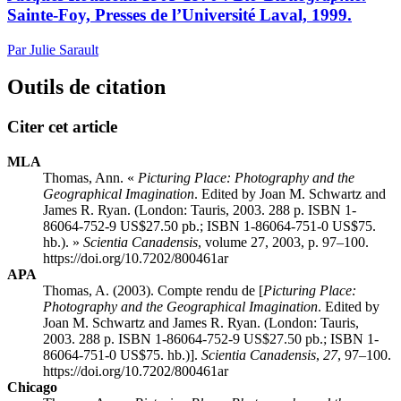
Sainte-Foy, Presses de l’Université Laval, 1999.
Par Julie Sarault
Outils de citation
Citer cet article
MLA
Thomas, Ann. «
Picturing Place: Photography and the
Geographical Imagination
. Edited by Joan M. Schwartz and
James R. Ryan. (London: Tauris, 2003. 288 p. ISBN 1-
86064-752-9 US$27.50 pb.; ISBN 1-86064-751-0 US$75.
hb.). »
Scientia Canadensis
, volume 27, 2003, p. 97–100.
https://doi.org/10.7202/800461ar
APA
Thomas, A. (2003). Compte rendu de [
Picturing Place:
Photography and the Geographical Imagination
. Edited by
Joan M. Schwartz and James R. Ryan. (London: Tauris,
2003. 288 p. ISBN 1-86064-752-9 US$27.50 pb.; ISBN 1-
86064-751-0 US$75. hb.)].
Scientia Canadensis
,
27
, 97–100.
https://doi.org/10.7202/800461ar
Chicago