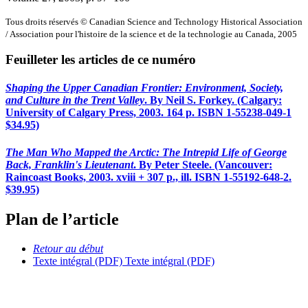
Tous droits réservés © Canadian Science and Technology Historical Association
/ Association pour l'histoire de la science et de la technologie au Canada, 2005
Feuilleter les articles de ce numéro
Shaping the Upper Canadian Frontier: Environment, Society,
and Culture in the Trent Valley
. By Neil S. Forkey. (Calgary:
University of Calgary Press, 2003. 164 p. ISBN 1-55238-049-1
$34.95)
The Man Who Mapped the Arctic: The Intrepid Life of George
Back, Franklin's Lieutenant
. By Peter Steele. (Vancouver:
Raincoast Books, 2003. xviii + 307 p., ill. ISBN 1-55192-648-2.
$39.95)
Plan de l’article
Retour au début
Texte intégral (PDF)
Texte intégral (PDF)