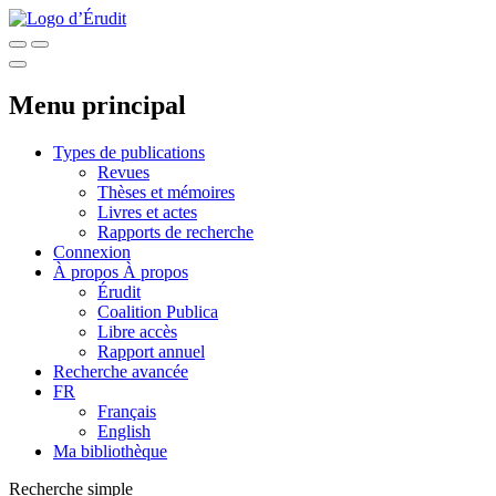
Menu principal
Types de publications
Revues
Thèses et mémoires
Livres et actes
Rapports de recherche
Connexion
À propos
À propos
Érudit
Coalition Publica
Libre accès
Rapport annuel
Recherche avancée
FR
Français
English
Ma bibliothèque
Recherche simple