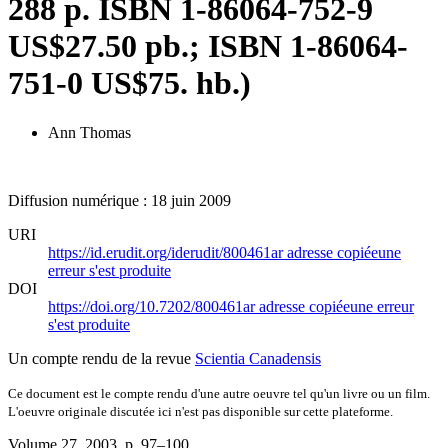
288 p. ISBN 1-86064-752-9
US$27.50 pb.; ISBN 1-86064-
751-0 US$75. hb.)
Ann Thomas
Diffusion numérique : 18 juin 2009
URI
https://id.erudit.org/iderudit/800461ar
adresse copiée
une
erreur s'est produite
DOI
https://doi.org/10.7202/800461ar
adresse copiée
une erreur
s'est produite
Un compte rendu de la revue
Scientia Canadensis
Ce document est le compte rendu d'une autre oeuvre tel qu'un livre ou un film.
L'oeuvre originale discutée ici n'est pas disponible sur cette plateforme.
Volume 27, 2003
, p. 97–100