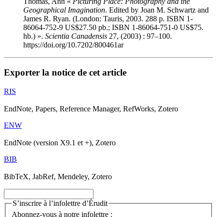
Thomas, Ann «
Picturing Place: Photography and the
Geographical Imagination
. Edited by Joan M. Schwartz and
James R. Ryan. (London: Tauris, 2003. 288 p. ISBN 1-
86064-752-9 US$27.50 pb.; ISBN 1-86064-751-0 US$75.
hb.) ».
Scientia Canadensis
27, (2003) : 97–100.
https://doi.org/10.7202/800461ar
Exporter la notice de cet article
RIS
EndNote, Papers, Reference Manager, RefWorks, Zotero
ENW
EndNote (version X9.1 et +), Zotero
BIB
BibTeX, JabRef, Mendeley, Zotero
S’inscrire à l’infolettre d’Érudit
Abonnez-vous à notre infolettre :