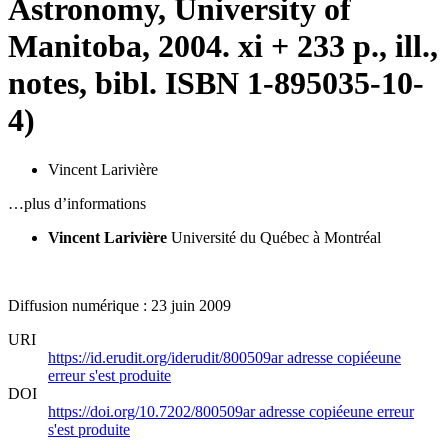
Astronomy, University of
Manitoba, 2004. xi + 233 p., ill.,
notes, bibl. ISBN 1-895035-10-
4)
Vincent Larivière
…plus d’informations
Vincent Larivière
Université du Québec à Montréal
Diffusion numérique : 23 juin 2009
URI
https://id.erudit.org/iderudit/800509ar
adresse copiée
une
erreur s'est produite
DOI
https://doi.org/10.7202/800509ar
adresse copiée
une erreur
s'est produite