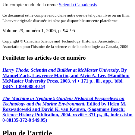
Un compte rendu de la revue
Scientia Canadensis
Ce document est le compte rendu d'une autre oeuvre tel qu'un livre ou un film.
L'oeuvre originale discutée ici n'est pas disponible sur cette plateforme.
Volume 29, numéro 1, 2006
, p. 94–95
Copyright © Canadian Science and Technology Historical Association /
Association pour l'histoire de la science et de la technologie au Canada, 2006
Feuilleter les articles de ce numéro
Harry Thode: Scientist and Builder at McMaster University
. By
Manuel Zack, Lawrence Martin, and Alvin A. Lee. (Hamilton:
McMaster University Press, 2003. vi + 171 p., ill., app., bibl.
ISBN 1-894088-40-9)
The Machine in Neptune’s Garden: Historical Perspectives on
Technology and the Marine Environment
. Edited by Helen M.
Rozwadowski and David K. van Keuren. (Sagamore Beach:
Science History Publication, 2004. xxviii + 371 p., ill., index. isbn
0-88135-372-8 $49.95)
Plan de l’article