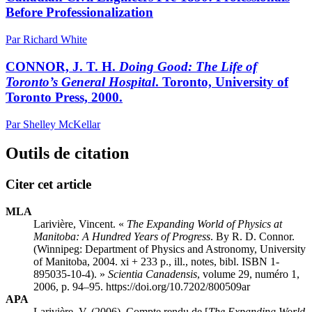
Before Professionalization
Par Richard White
CONNOR, J. T. H.
Doing Good: The Life of
Toronto’s General Hospital
. Toronto, University of
Toronto Press, 2000.
Par Shelley McKellar
Outils de citation
Citer cet article
MLA
Larivière, Vincent. «
The Expanding World of Physics at
Manitoba: A Hundred Years of Progress
. By R. D. Connor.
(Winnipeg: Department of Physics and Astronomy, University
of Manitoba, 2004. xi + 233 p., ill., notes, bibl. ISBN 1-
895035-10-4). »
Scientia Canadensis
, volume 29, numéro 1,
2006, p. 94–95. https://doi.org/10.7202/800509ar
APA
Larivière, V. (2006). Compte rendu de [
The Expanding World