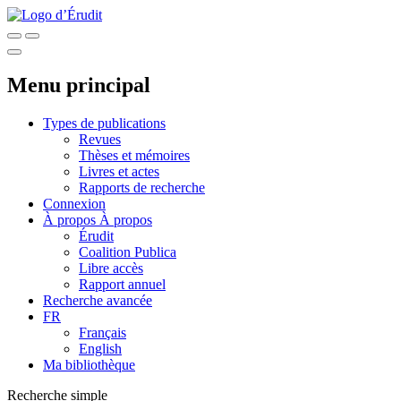
Menu principal
Types de publications
Revues
Thèses et mémoires
Livres et actes
Rapports de recherche
Connexion
À propos
À propos
Érudit
Coalition Publica
Libre accès
Rapport annuel
Recherche avancée
FR
Français
English
Ma bibliothèque
Recherche simple