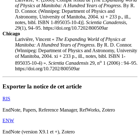
of Physics at Manitoba: A Hundred Years of Progress
. By R.
D. Connor. (Winnipeg: Department of Physics and
Astronomy, University of Manitoba, 2004. xi + 233 p., ill.,
notes, bibl. ISBN 1-895035-10-4)].
Scientia Canadensis
,
29
(1), 94–95. https://doi.org/10.7202/800509ar
Chicago
Larivière, Vincent «
The Expanding World of Physics at
Manitoba: A Hundred Years of Progress
. By R. D. Connor.
(Winnipeg: Department of Physics and Astronomy, University
of Manitoba, 2004. xi + 233 p., ill., notes, bibl. ISBN 1-
o
895035-10-4) ».
Scientia Canadensis
29, n
1 (2006) : 94–95.
https://doi.org/10.7202/800509ar
Exporter la notice de cet article
RIS
EndNote, Papers, Reference Manager, RefWorks, Zotero
ENW
EndNote (version X9.1 et +), Zotero