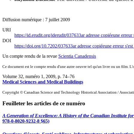
Diffusion numérique : 7 juillet 2009
URI
https://id.erudit.org/iderudit/037633ar
adresse copiée
une erreur 
DOI
https://doi.org/10.7202/037633ar
adresse copiée
une erreur s'est
Un compte rendu de la revue
Scientia Canadensis
Ce document est le compte rendu d'une autre oeuvre tel qu'un livre ou un film. L'oe
Volume 32, numéro 1, 2009
, p. 74–76
Medical Sciences and Medical Buildings
Copyright © Canadian Science and Technology Historical Association / Associatio
Feuilleter les articles de ce numéro
A Generation of Excellence: A History of the Canadian Institute f
978-0-8020-9232-8 $65)