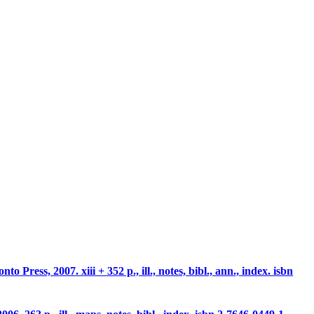
 Press, 2007. xiii + 352 p., ill., notes, bibl., ann., index.
isbn