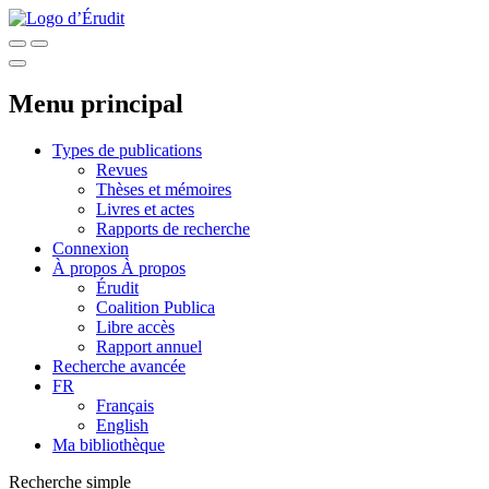
Menu principal
Types de publications
Revues
Thèses et mémoires
Livres et actes
Rapports de recherche
Connexion
À propos
À propos
Érudit
Coalition Publica
Libre accès
Rapport annuel
Recherche avancée
FR
Français
English
Ma bibliothèque
Recherche simple