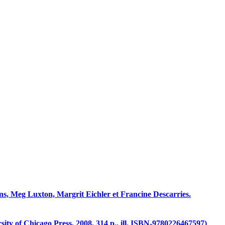
, Meg Luxton, Margrit Eichler et Francine Descarries.
ity of Chicago Press, 2008. 314 p., ill. ISBN-9780226467597)