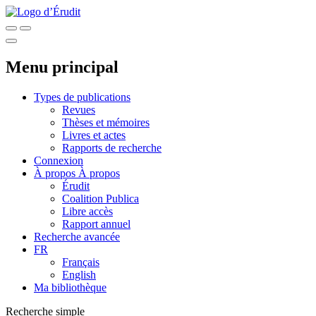
Menu principal
Types de publications
Revues
Thèses et mémoires
Livres et actes
Rapports de recherche
Connexion
À propos
À propos
Érudit
Coalition Publica
Libre accès
Rapport annuel
Recherche avancée
FR
Français
English
Ma bibliothèque
Recherche simple