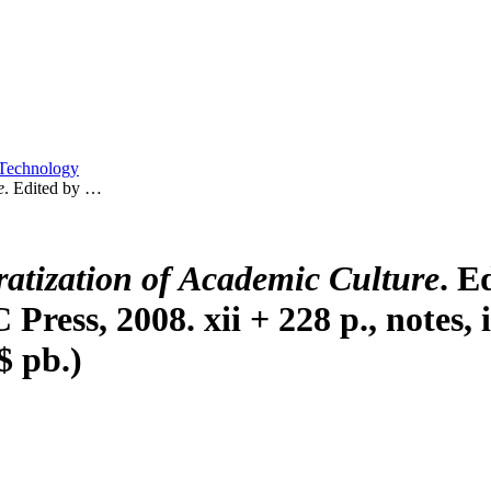
 Technology
e
. Edited by …
atization of Academic Culture
. E
Press, 2008. xii + 228 p., notes,
$ pb.)