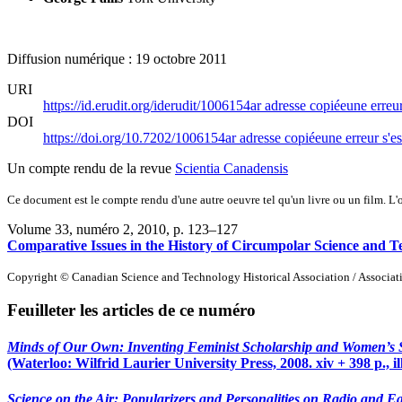
Diffusion numérique : 19 octobre 2011
URI
https://id.erudit.org/iderudit/1006154ar
adresse copiée
une erreur
DOI
https://doi.org/10.7202/1006154ar
adresse copiée
une erreur s'es
Un compte rendu de la revue
Scientia Canadensis
Ce document est le compte rendu d'une autre oeuvre tel qu'un livre ou un film. L'oe
Volume 33, numéro 2, 2010
, p. 123–127
Comparative Issues in the History of Circumpolar Science and 
Copyright © Canadian Science and Technology Historical Association / Associatio
Feuilleter les articles de ce numéro
Minds of Our Own: Inventing Feminist Scholarship and Women’s 
(Waterloo: Wilfrid Laurier University Press, 2008. xiv + 398 p., il
Science on the Air: Popularizers and Personalities on Radio and Ea