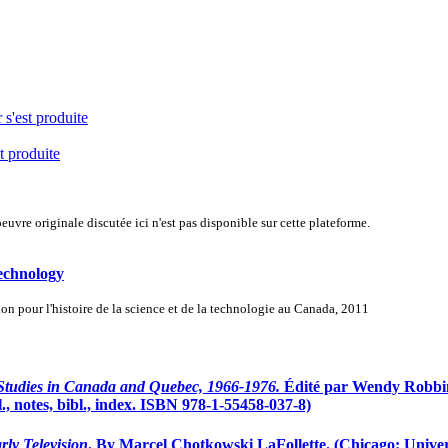
 s'est produite
t produite
uvre originale discutée ici n'est pas disponible sur cette plateforme.
Technology
n pour l'histoire de la science et de la technologie au Canada, 2011
Studies in Canada and Quebec, 1966-1976.
Édité par Wendy Robbins
l., notes, bibl., index. ISBN 978-1-55458-037-8)
rly Television
. By Marcel Chotkowski LaFollette. (Chicago: Univers