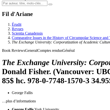
Fil d'Ariane
Érudit
Revues
Scientia Canadensis
Comparative Issues in the History of Circumpolar Science and
The Exchange University: Corporatization of Academic Cultur
Book Reviews
General
Comptes rendus
Général
The Exchange University: Corpor
Donald Fisher. (Vancouver: UBC 
85$ hc. 978-0-7748-1570-3 34.95
George Fallis
…plus d’informations
George Fallis
York University