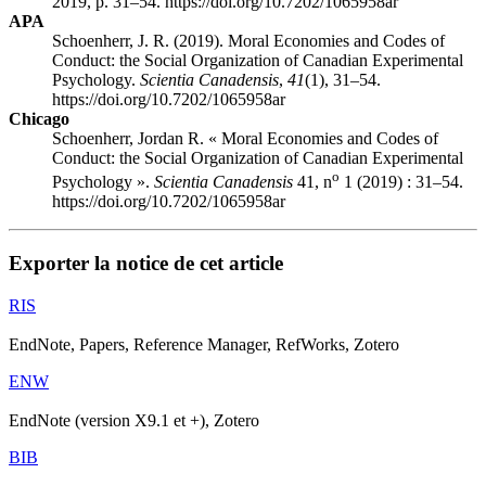
2019, p. 31–54. https://doi.org/10.7202/1065958ar
APA
Schoenherr, J. R. (2019). Moral Economies and Codes of
Conduct: the Social Organization of Canadian Experimental
Psychology.
Scientia Canadensis
,
41
(1), 31–54.
https://doi.org/10.7202/1065958ar
Chicago
Schoenherr, Jordan R. « Moral Economies and Codes of
Conduct: the Social Organization of Canadian Experimental
o
Psychology ».
Scientia Canadensis
41, n
1 (2019) : 31–54.
https://doi.org/10.7202/1065958ar
Exporter la notice de cet article
RIS
EndNote, Papers, Reference Manager, RefWorks, Zotero
ENW
EndNote (version X9.1 et +), Zotero
BIB