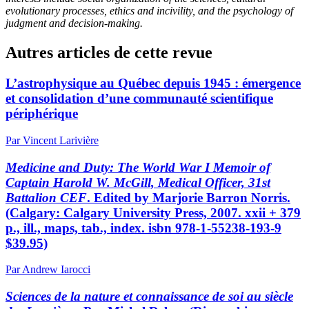
evolutionary processes, ethics and incivility, and the psychology of
judgment and decision-making.
Autres articles de cette revue
L’astrophysique au Québec depuis 1945 : émergence
et consolidation d’une communauté scientifique
périphérique
Par Vincent Larivière
Medicine and Duty: The World War I Memoir of
Captain Harold W. McGill, Medical Officer, 31st
Battalion CEF
. Edited by Marjorie Barron Norris.
(Calgary: Calgary University Press, 2007. xxii + 379
p., ill., maps, tab., index.
isbn
978-1-55238-193-9
$39.95)
Par Andrew Iarocci
Sciences de la nature et connaissance de soi au siècle