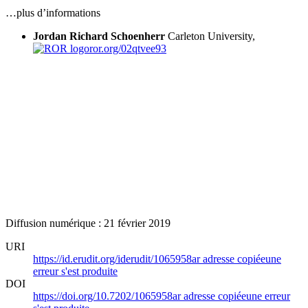
…plus d’informations
Jordan Richard Schoenherr
Carleton University,
ror.org/02qtvee93
Diffusion numérique : 21 février 2019
URI
https://id.erudit.org/iderudit/1065958ar
adresse copiée
une
erreur s'est produite
DOI
https://doi.org/10.7202/1065958ar
adresse copiée
une erreur