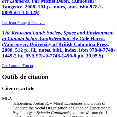
des Lumières
. Par Michel Delon. (Rimouski :
Tangence, 2008. 101 p., notes, ann.,
isbn
978-2-
9809561-1-9 12$)
Par Jean-François Gauvin
The Reluctant Land: Society, Space and Environment
in Canada before Confederation
. By Cole Harris.
(Vancouver: University of British Columbia Press,
2008. 512 p., ill., notes, bibl., index.
isbn
978-0-7748-
1449-2 hc. 95 $ 978-0-7748-1450-8 pb. 39.95 $)
Par Laurent Turcot
Outils de citation
Citer cet article
MLA
Schoenherr, Jordan R. « Moral Economies and Codes of
Conduct: the Social Organization of Canadian Experimental
Psychology. »
Scientia Canadensis
, volume 41, numéro 1,