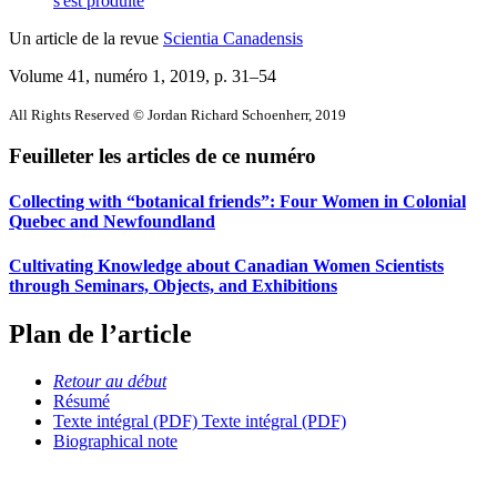
s'est produite
Un article de la revue
Scientia Canadensis
Volume 41, numéro 1, 2019
, p. 31–54
All Rights Reserved © Jordan Richard Schoenherr, 2019
Feuilleter les articles de ce numéro
Collecting with “botanical friends”: Four Women in Colonial
Quebec and Newfoundland
Cultivating Knowledge about Canadian Women Scientists
through Seminars, Objects, and Exhibitions
Plan de l’article
Retour au début
Résumé
Texte intégral (PDF)
Texte intégral (PDF)
Biographical note