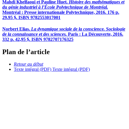
Mahdi Khelfaoui et Pauline Huet.
Histoire des mathématiques et
du génie industriel à l’École Polytechnique de Montréal.
Montréal : Presse internationale Polytechnique, 2016. 176 p.
29.95 $. ISBN 9782553017001
Norbert Elias.
La dynamique sociale de la conscience. Sociologie
de la connaissance et des sciences.
Paris : La Découverte, 2016.
332 p. 42,95 $. ISBN 9782707176325
Plan de l’article
Retour au début
Texte intégral (PDF)
Texte intégral (PDF)