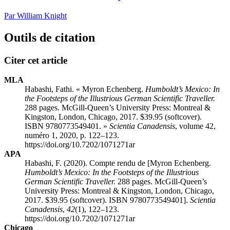
Par William Knight
Outils de citation
Citer cet article
MLA
Habashi, Fathi. « Myron Echenberg.
Humboldt’s Mexico: In
the Footsteps of the Illustrious German Scientific Traveller.
288 pages. McGill-Queen’s University Press: Montreal &
Kingston, London, Chicago, 2017. $39.95 (softcover).
ISBN 9780773549401. »
Scientia Canadensis
, volume 42,
numéro 1, 2020, p. 122–123.
https://doi.org/10.7202/1071271ar
APA
Habashi, F. (2020). Compte rendu de [Myron Echenberg.
Humboldt’s Mexico: In the Footsteps of the Illustrious
German Scientific Traveller.
288 pages. McGill-Queen’s
University Press: Montreal & Kingston, London, Chicago,
2017. $39.95 (softcover). ISBN 9780773549401].
Scientia
Canadensis
,
42
(1), 122–123.
https://doi.org/10.7202/1071271ar
Chicago