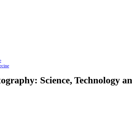
e
ecine
ography: Science, Technology a