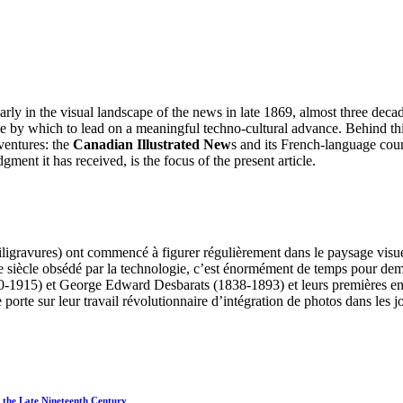
rly in the visual landscape of the news in late 1869, almost three deca
ime by which to lead on a meaningful techno-cultural advance. Behind
ventures: the
Canadian Illustrated New
s and its French-language cou
ent it has received, is the focus of the present article.
gravures) ont commencé à figurer régulièrement dans le paysage visuel d
siècle obsédé par la technologie, c’est énormément de temps pour demeu
0-1915) et George Edward Desbarats (1838-1893) et leurs premières ent
le porte sur leur travail révolutionnaire d’intégration de photos dans les
 the Late Nineteenth Century