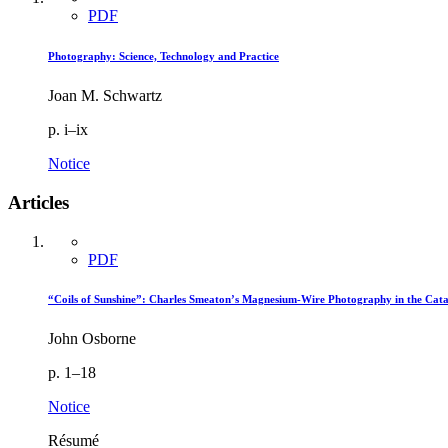
PDF
Photography: Science, Technology and Practice
Joan M. Schwartz
p. i–ix
Notice
Articles
PDF
“Coils of Sunshine”: Charles Smeaton’s Magnesium-Wire Photography in the Ca
John Osborne
p. 1–18
Notice
Résumé