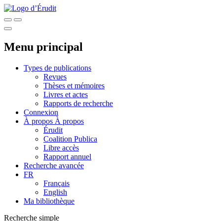
Menu principal
Types de publications
Revues
Thèses et mémoires
Livres et actes
Rapports de recherche
Connexion
À propos
À propos
Érudit
Coalition Publica
Libre accès
Rapport annuel
Recherche avancée
FR
Français
English
Ma bibliothèque
Recherche simple