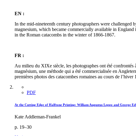
EN :
In the mid-nineteenth century photographers were challenged by
magnesium, which became commercially available in England in
in the Roman catacombs in the winter of 1866-1867.
FR :
Au milieu du XIXe siècle, les photographes ont été confrontés à 
magnésium, une méthode qui a été commercialisée en Angleterre,
premières photos des catacombes romaines au cours de l’hiver
PDF
At the Cutting Edge of Halftone Printing: William Augustus Leggo and George E
Kate Addleman-Frankel
p. 19–30