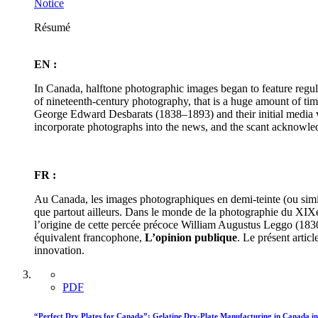
Notice
Résumé
EN :
In Canada, halftone photographic images began to feature regula
of nineteenth-century photography, that is a huge amount of t
George Edward Desbarats (1838–1893) and their initial media 
incorporate photographs into the news, and the scant acknowledgm
FR :
Au Canada, les images photographiques en demi-teinte (ou simili
que partout ailleurs. Dans le monde de la photographie du XIXe 
l’origine de cette percée précoce William Augustus Leggo (183
équivalent francophone,
L’opinion publique
. Le présent artic
innovation.
PDF
“Perfect Dry Plates for Canada”: Gelatine Dry-Plate Manufacturing in Canada in