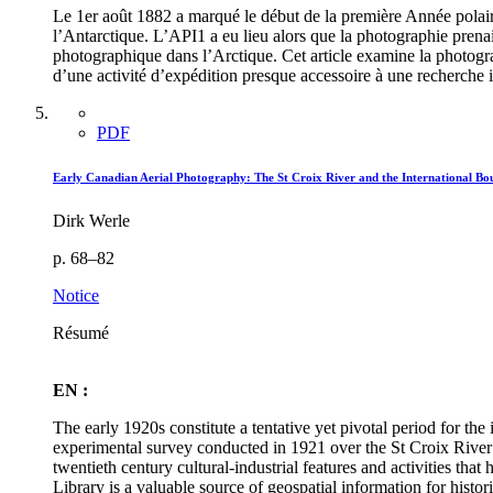
Le 1er août 1882 a marqué le début de la première Année polaire 
l’Antarctique. L’API1 a eu lieu alors que la photographie prenai
photographique dans l’Arctique. Cet article examine la photogra
d’une activité d’expédition presque accessoire à une recherche 
PDF
Early Canadian Aerial Photography: The St Croix River and the International Bo
Dirk Werle
p. 68–82
Notice
Résumé
EN :
The early 1920s constitute a tentative yet pivotal period for th
experimental survey conducted in 1921 over the St Croix River
twentieth century cultural-industrial features and activities th
Library is a valuable source of geospatial information for histo