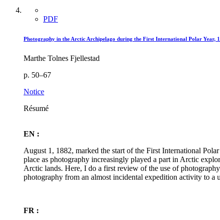
PDF
Photography in the Arctic Archipelago during the First International Polar Year,
Marthe Tolnes Fjellestad
p. 50–67
Notice
Résumé
EN :
August 1, 1882, marked the start of the First International Pola
place as photography increasingly played a part in Arctic expl
Arctic lands. Here, I do a first review of the use of photograp
photography from an almost incidental expedition activity to a u
FR :