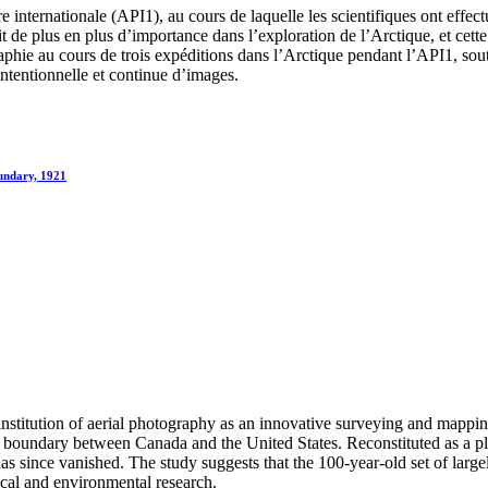
internationale (API1), au cours de laquelle les scientifiques ont effect
t de plus en plus d’importance dans l’exploration de l’Arctique, et cett
phie au cours de trois expéditions dans l’Arctique pendant l’API1, soute
intentionnelle et continue d’images.
undary, 1921
e institution of aerial photography as an innovative surveying and mappi
 boundary between Canada and the United States. Reconstituted as a pla
at has since vanished. The study suggests that the 100-year-old set of l
rical and environmental research.