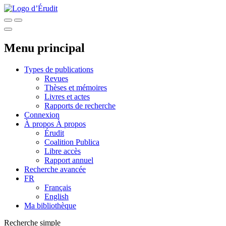
Menu principal
Types de publications
Revues
Thèses et mémoires
Livres et actes
Rapports de recherche
Connexion
À propos
À propos
Érudit
Coalition Publica
Libre accès
Rapport annuel
Recherche avancée
FR
Français
English
Ma bibliothèque
Recherche simple