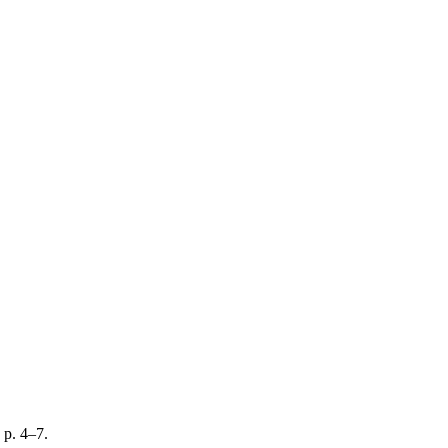
 p. 4–7.