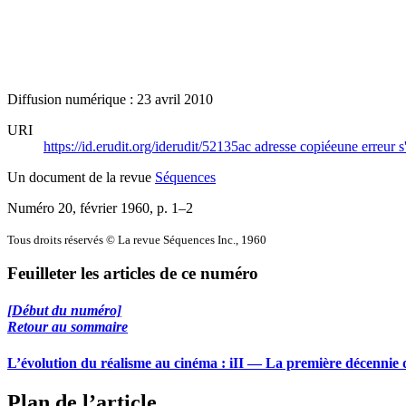
Diffusion numérique : 23 avril 2010
URI
https://id.erudit.org/iderudit/52135ac
adresse copiée
une erreur s
Un document de la revue
Séquences
Numéro 20, février 1960
, p. 1–2
Tous droits réservés © La revue Séquences Inc., 1960
Feuilleter les articles de ce numéro
[Début du numéro]
Retour au sommaire
L’évolution du réalisme au cinéma : iII — La première décennie 
Plan de l’article