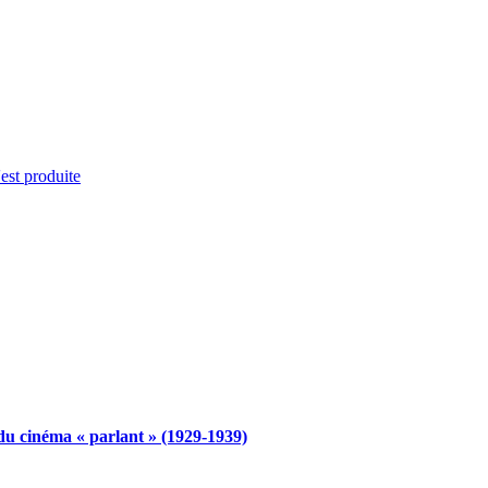
'est produite
du cinéma « parlant » (1929-1939)