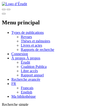
Menu principal
Types de publications
Revues
Thèses et mémoires
Livres et actes
Rapports de recherche
Connexion
À propos
À propos
Érudit
Coalition Publica
Libre accès
Rapport annuel
Recherche avancée
FR
Français
English
Ma bibliothèque
Recherche simple