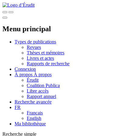
Menu principal
Types de publications
Revues
Thèses et mémoires
Livres et actes
Rapports de recherche
Connexion
À propos
À propos
Érudit
Coalition Publica
Libre accès
Rapport annuel
Recherche avancée
FR
Français
English
Ma bibliothèque
Recherche simple