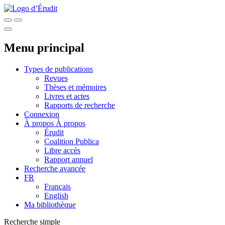
Menu principal
Types de publications
Revues
Thèses et mémoires
Livres et actes
Rapports de recherche
Connexion
À propos
À propos
Érudit
Coalition Publica
Libre accès
Rapport annuel
Recherche avancée
FR
Français
English
Ma bibliothèque
Recherche simple