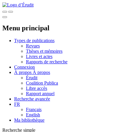
Menu principal
Types de publications
Revues
Thèses et mémoires
Livres et actes
Rapports de recherche
Connexion
À propos
À propos
Érudit
Coalition Publica
Libre accès
Rapport annuel
Recherche avancée
FR
Français
English
Ma bibliothèque
Recherche simple