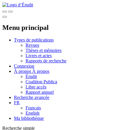
Menu principal
Types de publications
Revues
Thèses et mémoires
Livres et actes
Rapports de recherche
Connexion
À propos
À propos
Érudit
Coalition Publica
Libre accès
Rapport annuel
Recherche avancée
FR
Français
English
Ma bibliothèque
Recherche simple