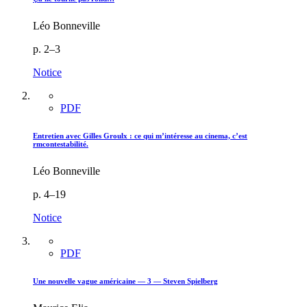
Léo Bonneville
p. 2–3
Notice
PDF
Entretien avec Gilles Groulx : ce qui m’intéresse au cinema, c’est
rmcontestabilité.
Léo Bonneville
p. 4–19
Notice
PDF
Une nouvelle vague américaine — 3 — Steven Spielberg