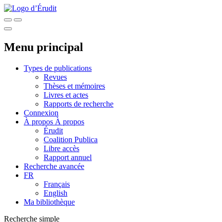
Menu principal
Types de publications
Revues
Thèses et mémoires
Livres et actes
Rapports de recherche
Connexion
À propos
À propos
Érudit
Coalition Publica
Libre accès
Rapport annuel
Recherche avancée
FR
Français
English
Ma bibliothèque
Recherche simple