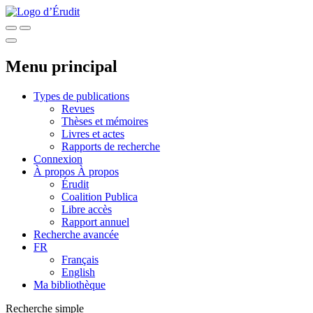
Menu principal
Types de publications
Revues
Thèses et mémoires
Livres et actes
Rapports de recherche
Connexion
À propos
À propos
Érudit
Coalition Publica
Libre accès
Rapport annuel
Recherche avancée
FR
Français
English
Ma bibliothèque
Recherche simple