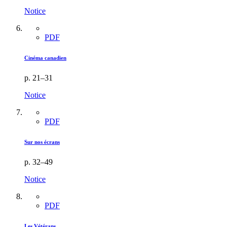
Notice
PDF
Cinéma canadien
p. 21–31
Notice
PDF
Sur nos écrans
p. 32–49
Notice
PDF
Les Vétérans