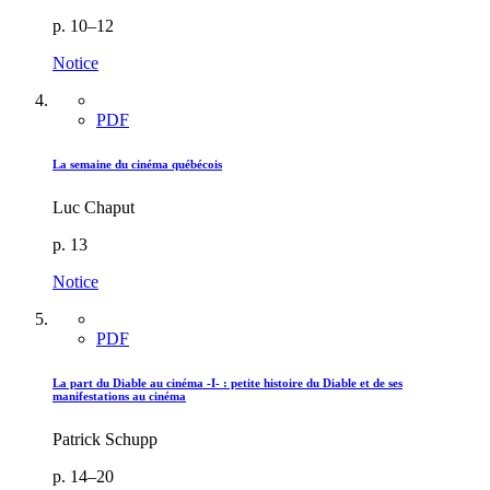
p. 10–12
Notice
PDF
La semaine du cinéma québécois
Luc Chaput
p. 13
Notice
PDF
La part du Diable au cinéma -I- : petite histoire du Diable et de ses
manifestations au cinéma
Patrick Schupp
p. 14–20