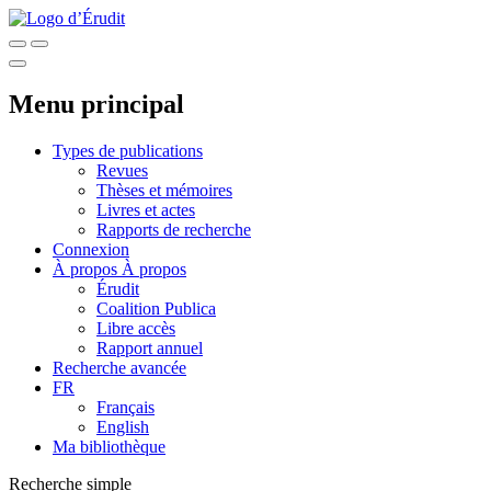
Menu principal
Types de publications
Revues
Thèses et mémoires
Livres et actes
Rapports de recherche
Connexion
À propos
À propos
Érudit
Coalition Publica
Libre accès
Rapport annuel
Recherche avancée
FR
Français
English
Ma bibliothèque
Recherche simple