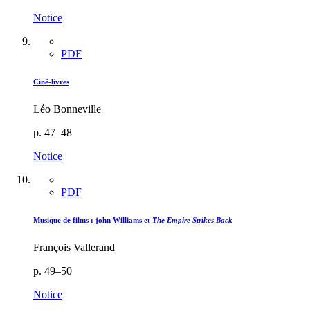
Notice
PDF
Ciné-livres
Léo Bonneville
p. 47–48
Notice
PDF
Musique de films : john Williams et
The Empire Strikes Back
François Vallerand
p. 49–50
Notice