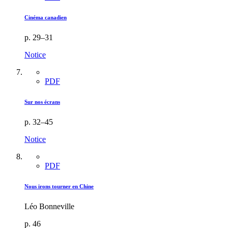
Cinéma canadien
p. 29–31
Notice
PDF
Sur nos écrans
p. 32–45
Notice
PDF
Nous irons tourner en Chine
Léo Bonneville
p. 46