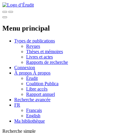
Menu principal
Types de publications
Revues
Thèses et mémoires
Livres et actes
Rapports de recherche
Connexion
À propos
À propos
Érudit
Coalition Publica
Libre accès
Rapport annuel
Recherche avancée
FR
Français
English
Ma bibliothèque
Recherche simple