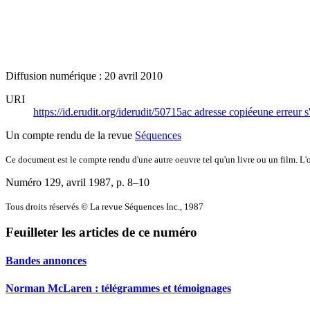
Diffusion numérique : 20 avril 2010
URI
https://id.erudit.org/iderudit/50715ac
adresse copiée
une erreur s
Un compte rendu de la revue
Séquences
Ce document est le compte rendu d'une autre oeuvre tel qu'un livre ou un film. L'oe
Numéro 129, avril 1987
, p. 8–10
Tous droits réservés © La revue Séquences Inc., 1987
Feuilleter les articles de ce numéro
Bandes annonces
Norman McLaren : télégrammes et témoignages