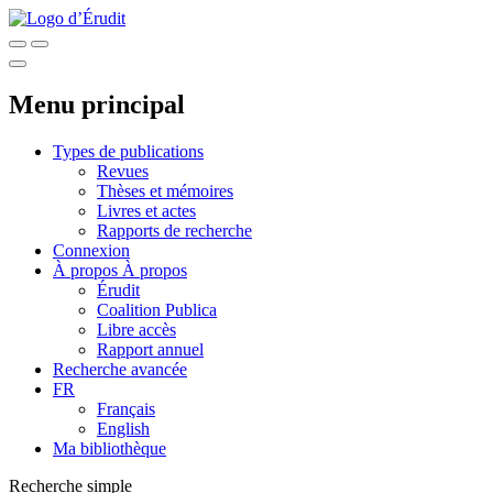
Menu principal
Types de publications
Revues
Thèses et mémoires
Livres et actes
Rapports de recherche
Connexion
À propos
À propos
Érudit
Coalition Publica
Libre accès
Rapport annuel
Recherche avancée
FR
Français
English
Ma bibliothèque
Recherche simple