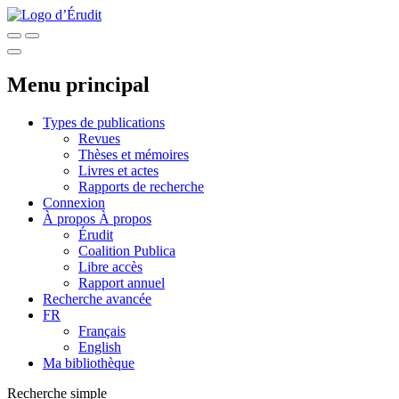
Menu principal
Types de publications
Revues
Thèses et mémoires
Livres et actes
Rapports de recherche
Connexion
À propos
À propos
Érudit
Coalition Publica
Libre accès
Rapport annuel
Recherche avancée
FR
Français
English
Ma bibliothèque
Recherche simple