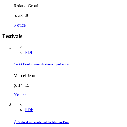
Roland Groult
p. 28–30
Notice
Festivals
PDF
e
Les 6
Rendez-vous du cinéma québécois
Marcel Jean
p. 14–15
Notice
PDF
e
6
Festival international du film sur l’art