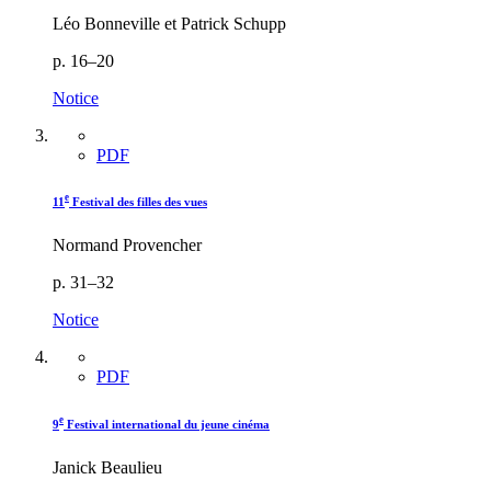
Léo Bonneville et Patrick Schupp
p. 16–20
Notice
PDF
e
11
Festival des filles des vues
Normand Provencher
p. 31–32
Notice
PDF
e
9
Festival international du jeune cinéma
Janick Beaulieu