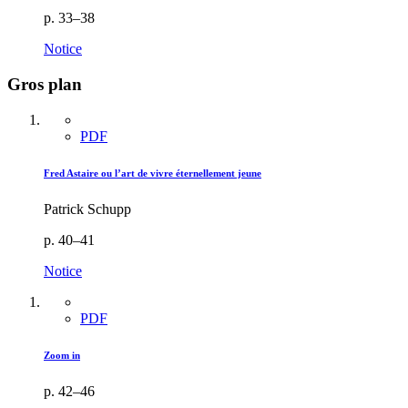
p. 33–38
Notice
Gros plan
PDF
Fred Astaire ou l’art de vivre éternellement jeune
Patrick Schupp
p. 40–41
Notice
PDF
Zoom in
p. 42–46