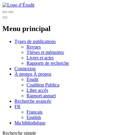
Menu principal
Types de publications
Revues
Thèses et mémoires
Livres et actes
Rapports de recherche
Connexion
À propos
À propos
Érudit
Coalition Publica
Libre accès
Rapport annuel
Recherche avancée
FR
Français
English
Ma bibliothèque
Recherche simple