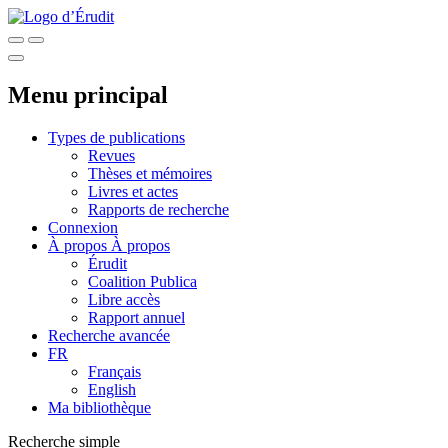
Menu principal
Types de publications
Revues
Thèses et mémoires
Livres et actes
Rapports de recherche
Connexion
À propos
À propos
Érudit
Coalition Publica
Libre accès
Rapport annuel
Recherche avancée
FR
Français
English
Ma bibliothèque
Recherche simple