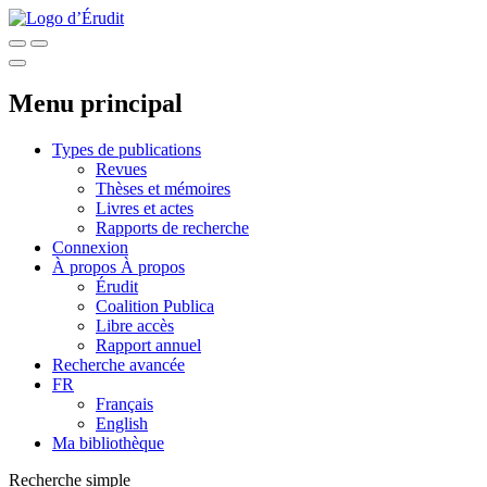
Menu principal
Types de publications
Revues
Thèses et mémoires
Livres et actes
Rapports de recherche
Connexion
À propos
À propos
Érudit
Coalition Publica
Libre accès
Rapport annuel
Recherche avancée
FR
Français
English
Ma bibliothèque
Recherche simple