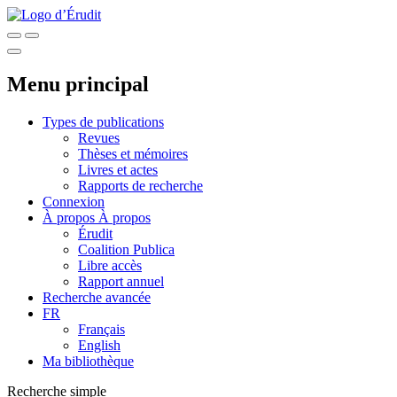
Menu principal
Types de publications
Revues
Thèses et mémoires
Livres et actes
Rapports de recherche
Connexion
À propos
À propos
Érudit
Coalition Publica
Libre accès
Rapport annuel
Recherche avancée
FR
Français
English
Ma bibliothèque
Recherche simple