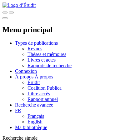
Menu principal
Types de publications
Revues
Thèses et mémoires
Livres et actes
Rapports de recherche
Connexion
À propos
À propos
Érudit
Coalition Publica
Libre accès
Rapport annuel
Recherche avancée
FR
Français
English
Ma bibliothèque
Recherche simple