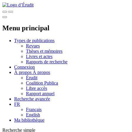
Menu principal
Types de publications
Revues
Thèses et mémoires
Livres et actes
Rapports de recherche
Connexion
À propos
À propos
Érudit
Coalition Publica
Libre accès
Rapport annuel
Recherche avancée
FR
Français
English
Ma bibliothèque
Recherche simple