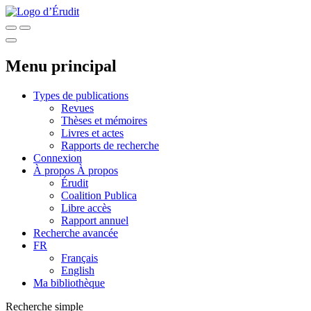
Menu principal
Types de publications
Revues
Thèses et mémoires
Livres et actes
Rapports de recherche
Connexion
À propos
À propos
Érudit
Coalition Publica
Libre accès
Rapport annuel
Recherche avancée
FR
Français
English
Ma bibliothèque
Recherche simple