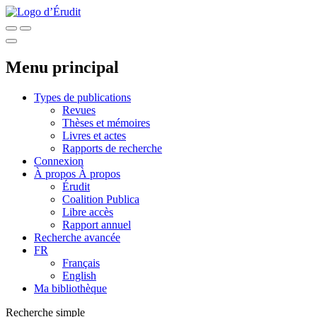
Menu principal
Types de publications
Revues
Thèses et mémoires
Livres et actes
Rapports de recherche
Connexion
À propos
À propos
Érudit
Coalition Publica
Libre accès
Rapport annuel
Recherche avancée
FR
Français
English
Ma bibliothèque
Recherche simple