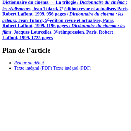
Dictionnaire du cinéma — La trilogie /
Dictionnaire du cinéma :
e
les réalisateurs
, Jean Tulard, 7
édition revue et actualisée, Paris,
Robert Laffont, 1999, 956 pages /
Dictionnaire du cinéma : les
e
acteurs
, Jean Tulard, 5
édition revue et actualisée, Paris,
Robert Laffont, 1999, 1196 pages /
Dictionnaire du cinéma : les
e
films
, Jacques Lourcelles, 3
réimpression, Paris, Robert
Laffont, 1999, 1725 pages
Plan de l’article
Retour au début
Texte intégral (PDF)
Texte intégral (PDF)