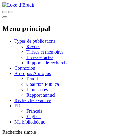
Menu principal
Types de publications
Revues
Thèses et mémoires
Livres et actes
Rapports de recherche
Connexion
À propos
À propos
Érudit
Coalition Publica
Libre accès
Rapport annuel
Recherche avancée
FR
Français
English
Ma bibliothèque
Recherche simple