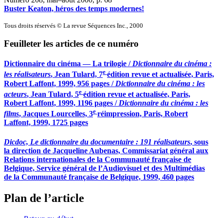
Buster Keaton, héros des temps modernes!
Tous droits réservés © La revue Séquences Inc., 2000
Feuilleter les articles de ce numéro
Dictionnaire du cinéma — La trilogie /
Dictionnaire du cinéma :
e
les réalisateurs
, Jean Tulard, 7
édition revue et actualisée, Paris,
Robert Laffont, 1999, 956 pages /
Dictionnaire du cinéma : les
e
acteurs
, Jean Tulard, 5
édition revue et actualisée, Paris,
Robert Laffont, 1999, 1196 pages /
Dictionnaire du cinéma : les
e
films
, Jacques Lourcelles, 3
réimpression, Paris, Robert
Laffont, 1999, 1725 pages
Dicdoc, Le dictionnaire du documentaire : 191 réalisateurs
, sous
la direction de Jacqueline Aubenas, Commissariat général aux
Relations internationales de la Communauté française de
Belgique, Service général de l’Audiovisuel et des Multimédias
de la Communauté française de Belgique, 1999, 460 pages
Plan de l’article