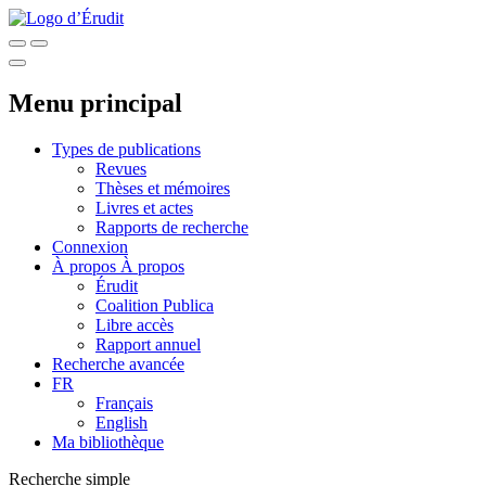
Menu principal
Types de publications
Revues
Thèses et mémoires
Livres et actes
Rapports de recherche
Connexion
À propos
À propos
Érudit
Coalition Publica
Libre accès
Rapport annuel
Recherche avancée
FR
Français
English
Ma bibliothèque
Recherche simple