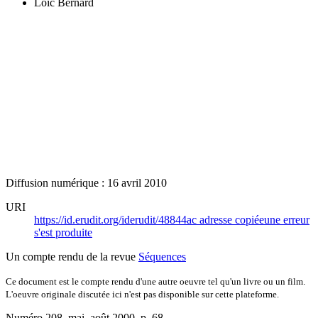
Loïc Bernard
Diffusion numérique : 16 avril 2010
URI
https://id.erudit.org/iderudit/48844ac
adresse copiée
une erreur
s'est produite
Un compte rendu de la revue
Séquences
Ce document est le compte rendu d'une autre oeuvre tel qu'un livre ou un film.
L'oeuvre originale discutée ici n'est pas disponible sur cette plateforme.
Numéro 208, mai–août 2000
, p. 68