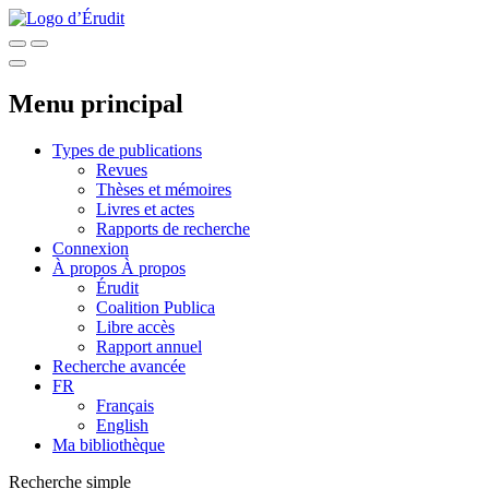
Menu principal
Types de publications
Revues
Thèses et mémoires
Livres et actes
Rapports de recherche
Connexion
À propos
À propos
Érudit
Coalition Publica
Libre accès
Rapport annuel
Recherche avancée
FR
Français
English
Ma bibliothèque
Recherche simple